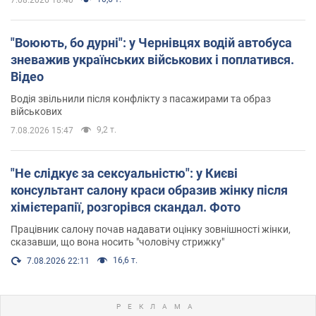
"Воюють, бо дурні": у Чернівцях водій автобуса
зневажив українських військових і поплатився.
Відео
Водія звільнили після конфлікту з пасажирами та образ
військових
9,2 т.
7.08.2026 15:47
"Не слідкує за сексуальністю": у Києві
консультант салону краси образив жінку після
хімієтерапії, розгорівся скандал. Фото
Працівник салону почав надавати оцінку зовнішності жінки,
сказавши, що вона носить "чоловічу стрижку"
16,6 т.
7.08.2026 22:11