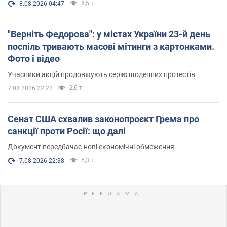
8,5 т.
8.08.2026 04:47
"Верніть Федорова": у містах України 23-й день
поспіль тривають масові мітинги з картонками.
Фото і відео
Учасники акцій продовжують серію щоденних протестів
2,6 т.
7.08.2026 22:22
Сенат США схвалив законопроєкт Грема про
санкції проти Росії: що далі
Документ передбачає нові економічні обмеження
5,3 т.
7.08.2026 22:38