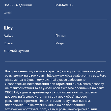
Новини медицини
MAMACLUB
Covid
Шоу
Афіша
Плітки
Краса
Мода
Жіночий журнал
Використання будь-яких матеріалів ( в тому числі фото- та відео-),
розміщених на цьому сайті
https://www.obozrevatel.com
та всіх його
піддоменах, в будь-якому вигляді суворо заборонено.
Дозволяється використання при отриманні письмового дозволу
на їх використання та за умови обов'язкового посилання на сайт
OBOZ.UA, а для інтернет-видань - при отриманні письмового
дозволу на їх використання та за умови обов'язкового
розміщення прямого, відкритого для пошукових систем,
гіперпосилання на сторінку OBOZ.UA за посиланням
https://www.obozrevatel.com
, на якій розміщено оригінальний