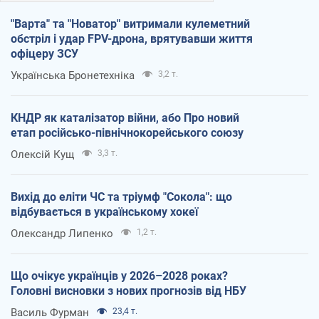
"Варта" та "Новатор" витримали кулеметний
обстріл і удар FPV-дрона, врятувавши життя
офіцеру ЗСУ
Українська Бронетехніка
3,2 т.
КНДР як каталізатор війни, або Про новий
етап російсько-північнокорейського союзу
Олексій Кущ
3,3 т.
Вихід до еліти ЧС та тріумф "Сокола": що
відбувається в українському хокеї
Олександр Липенко
1,2 т.
Що очікує українців у 2026–2028 роках?
Головні висновки з нових прогнозів від НБУ
Василь Фурман
23,4 т.