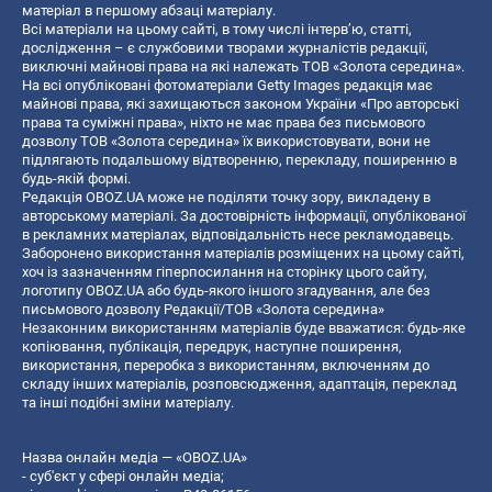
матеріал в першому абзаці матеріалу.
Всі матеріали на цьому сайті, в тому числі інтерв’ю, статті,
дослідження – є службовими творами журналістів редакції,
виключні майнові права на які належать ТОВ «Золота середина».
На всі опубліковані фотоматеріали Getty Images редакція має
майнові права, які захищаються законом України «Про авторські
права та суміжні права», ніхто не має права без письмового
дозволу ТОВ «Золота середина» їх використовувати, вони не
підлягають подальшому відтворенню, перекладу, поширенню в
будь-якій формі.
Редакція OBOZ.UA може не поділяти точку зору, викладену в
авторському матеріалі. За достовірність інформації, опублікованої
в рекламних матеріалах, відповідальність несе рекламодавець.
Заборонено використання матеріалів розміщених на цьому сайті,
хоч із зазначенням гіперпосилання на сторінку цього сайту,
логотипу OBOZ.UA або будь-якого іншого згадування, але без
письмового дозволу Редакції/ТОВ «Золота середина»
Незаконним використанням матеріалів буде вважатися: будь-яке
копiювання, публiкацiя, передрук, наступне поширення,
використання, переробка з використанням, включенням до
складу інших матеріалів, розповсюдження, адаптація, переклад
та інші подібні зміни матеріалу.
Назва онлайн медіа — «OBOZ.UA»
- суб'єкт у сфері онлайн медіа;