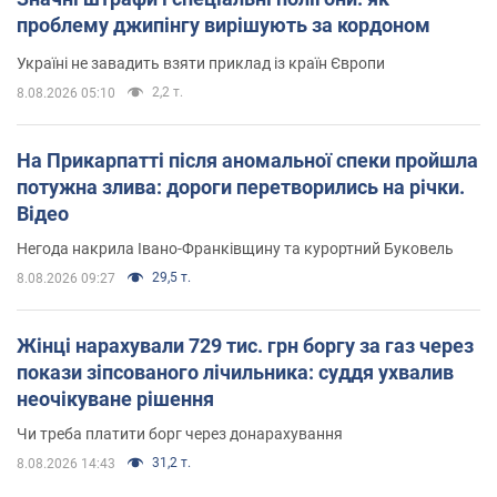
проблему джипінгу вирішують за кордоном
Україні не завадить взяти приклад із країн Європи
2,2 т.
8.08.2026 05:10
На Прикарпатті після аномальної спеки пройшла
потужна злива: дороги перетворились на річки.
Відео
Негода накрила Івано-Франківщину та курортний Буковель
29,5 т.
8.08.2026 09:27
Жінці нарахували 729 тис. грн боргу за газ через
покази зіпсованого лічильника: суддя ухвалив
неочікуване рішення
Чи треба платити борг через донарахування
31,2 т.
8.08.2026 14:43