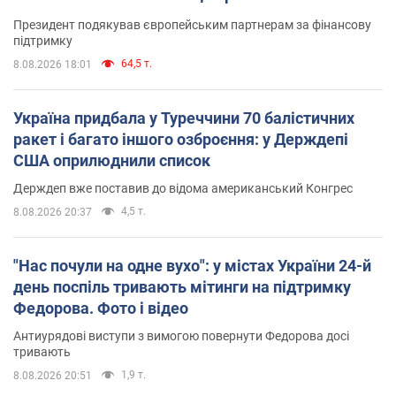
Президент подякував європейським партнерам за фінансову
підтримку
64,5 т.
8.08.2026 18:01
Україна придбала у Туреччини 70 балістичних
ракет і багато іншого озброєння: у Держдепі
США оприлюднили список
Держдеп вже поставив до відома американський Конгрес
4,5 т.
8.08.2026 20:37
"Нас почули на одне вухо": у містах України 24-й
день поспіль тривають мітинги на підтримку
Федорова. Фото і відео
Антиурядові виступи з вимогою повернути Федорова досі
тривають
1,9 т.
8.08.2026 20:51