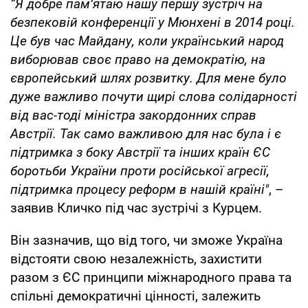
“Я добре пам’ятаю нашу першу зустріч на
безпековій конференції у Мюнхені в 2014 році.
Це був час Майдану, коли український народ
виборював своє право на демократію, на
європейський шлях розвитку. Для мене було
дуже важливо почути щирі слова солідарності
від вас-тоді міністра закордонних справ
Австрії. Так само важливою для нас була і є
підтримка з боку Австрії та інших країн ЄС
боротьби України проти російської агресії,
підтримка процесу реформ в нашій країні"
, –
заявив Кличко під час зустрічі з Курцем.
Він зазначив, що від того, чи зможе Україна
відстояти свою незалежність, захистити
разом з ЄС принципи міжнародного права та
спільні демократичні цінності, залежить