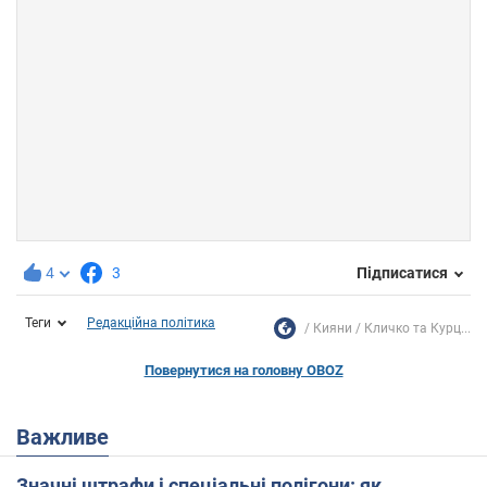
4
3
Підписатися
Теги
Редакційна політика
Кияни
Кличко та Курц...
Повернутися на головну OBOZ
Важливе
Значні штрафи і спеціальні полігони: як