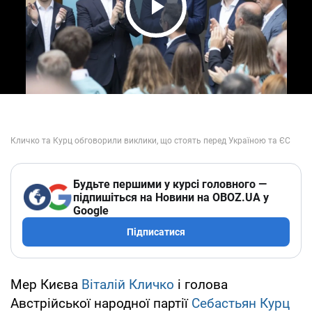
Play Video
Будьте першими у курсі головного —
підпишіться на Новини на OBOZ.UA у
Google
Підписатися
Мер Києва
Віталій Кличко
і голова
Австрійської народної партії
Себастьян Курц