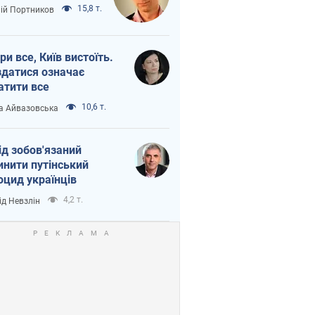
15,8 т.
лій Портников
ри все, Київ вистоїть.
здатися означає
атити все
10,6 т.
а Айвазовська
ід зобов'язаний
инити путінський
оцид українців
4,2 т.
ід Невзлін