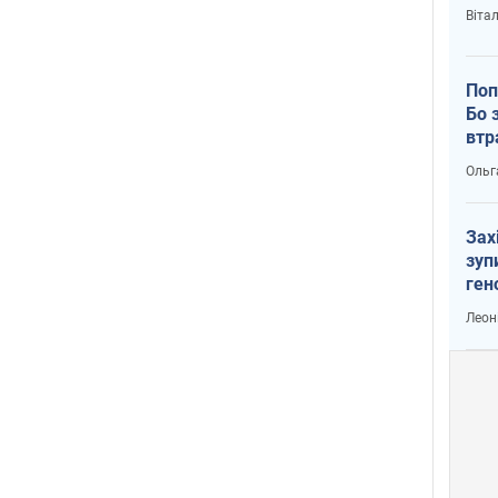
Віта
Поп
Бо 
втр
Ольг
Зах
зуп
ген
Леон