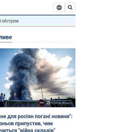
і обстріли
ливе
не для росіян погані новини":
зньов припустив, чим
читься "війна складів"