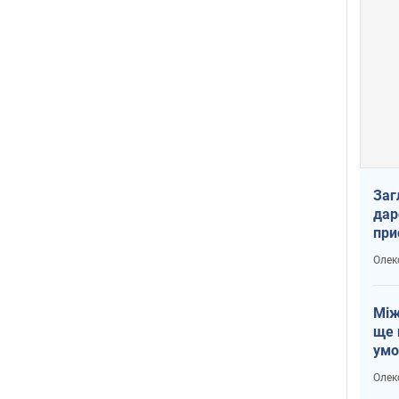
Заг
дар
при
доп
Олек
Між
ще 
умо
Без
Олек
збр