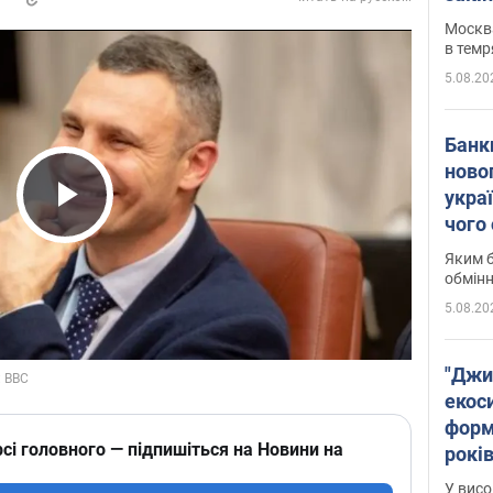
Москва
в темр
5.08.20
Банк
ново
укра
чого
Play Video
Яким б
обмін
5.08.20
"Джи
екоси
форм
сі головного — підпишіться на Новини на
років
заби
У висо