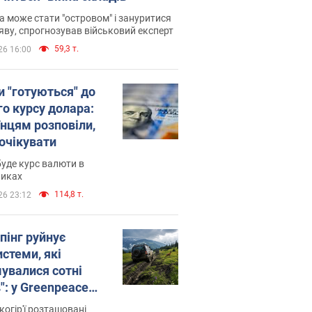
 може стати "островом" і зануритися
яву, спрогнозував військовий експерт
59,3 т.
26 16:00
и "готуються" до
го курсу долара:
їнцям розповіли,
 очікувати
уде курс валюти в
никах
114,8 т.
26 23:12
пінг руйнує
стеми, які
увалися сотні
": у Greenpeace
ли на сполох
когір'ї розташовані