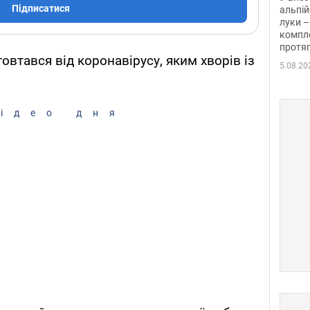
Підписатися
альпій
луки –
компле
протяг
овтався від коронавірусу, яким хворів із
5.08.20
ідео дня