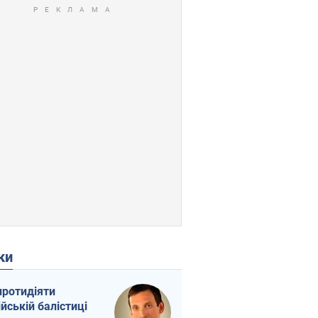
ки
протидіяти
ійській балістиці