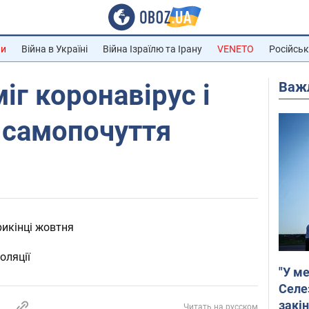
ни
Війна в Україні
Війна Ізраїлю та Ірану
VENETO
Російськ
Важ
іг коронавірус і
 самопочуття
рикінці жовтня
оляції
"У ме
Селе
закін
Читать на русском