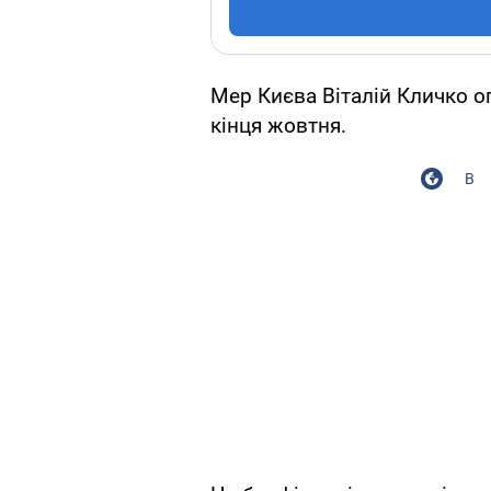
Мер Києва Віталій Кличко ог
кінця жовтня.
В