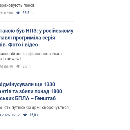
ераховують пенсії
38,5 т.
26 07:00
атакою був НПЗ: у російському
лавлі прогриміла серія
ів. Фото і відео
исловій зоні зафіксовано кілька
ків пожежі
2,6 т.
26 06:49
відмінусували ще 1330
антів та збили понад 1800
йських БПЛА – Генштаб
ність путінської армії скорочується
16,0 т.
8.2026 06:32