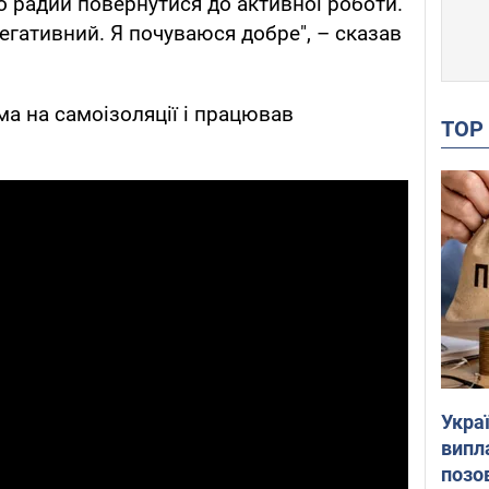
о радий повернутися до активної роботи.
негативний. Я почуваюся добре", – сказав
ма на самоізоляції і працював
TO
Украї
випл
позо