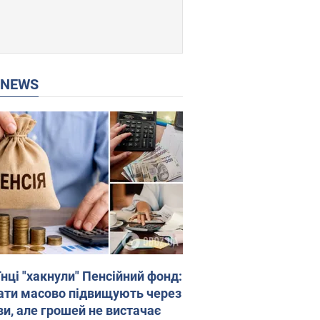
P NEWS
нці "хакнули" Пенсійний фонд:
ати масово підвищують через
ви, але грошей не вистачає