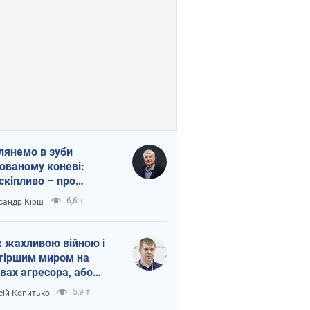
лянемо в зуби
ованому коневі:
скіпливо – про
омогу Україні
6,6 т.
сандр Кірш
 жахливою війною і
гіршим миром на
вах агресора, або
вихідність – теж
5,9 т.
сій Копитько
оя Росії