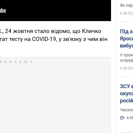
Як пер
6.08.20
L
, 24 жовтня стало відомо, що Кличко
Під 
Ярос
т тесту на COVID-19, у зв'язку з чим він
вибух
У пром
осеред
6.08.20
ЗСУ 
окуп
росі
Чисель
6.0