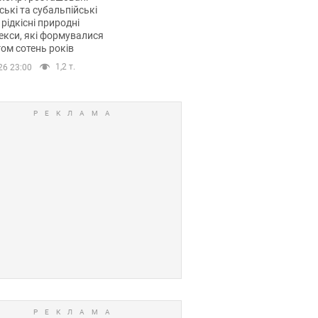
ські та субальпійські
 рідкісні природні
кси, які формувалися
ом сотень років
1,2 т.
26 23:00