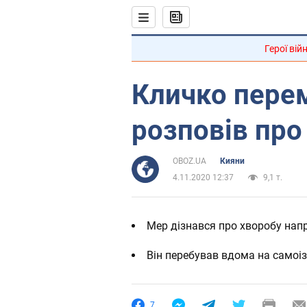
Герої вій
Кличко перем
розповів про
OBOZ.UA
Кияни
4.11.2020 12:37
9,1 т.
Мер дізнався про хворобу нап
Він перебував вдома на самоіз
7