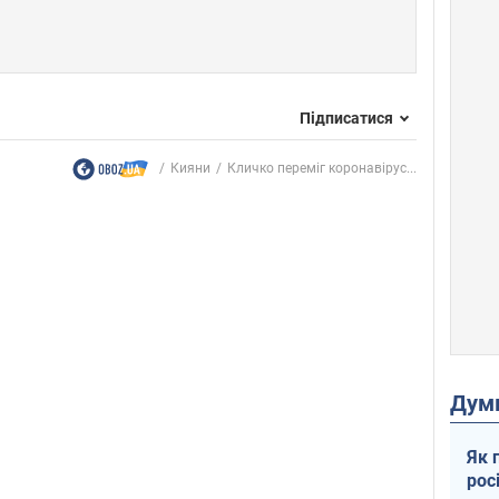
Підписатися
Кияни
Кличко переміг коронавірус...
Дум
Як 
рос