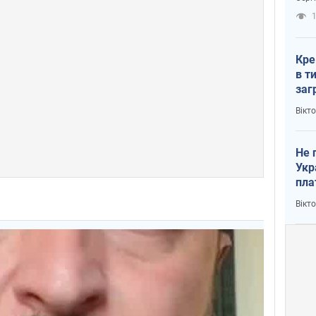
рак
1
Кре
в т
заг
лог
Вікт
Не 
Укр
пла
Вікт