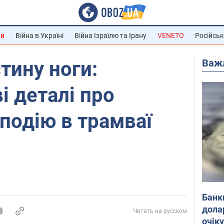
ни
Війна в Україні
Війна Ізраїлю та Ірану
VENETO
Російськ
Важ
тину ноги:
і деталі про
подію в трамваї
Банк
дола
Читать на русском
очік