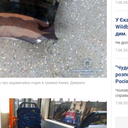
7.08.20
У Єк
Wildb
дим. 
Не доп
7.08.20
"Чуд
розпо
Росі
Фото
Чолові
справ
7.08.20