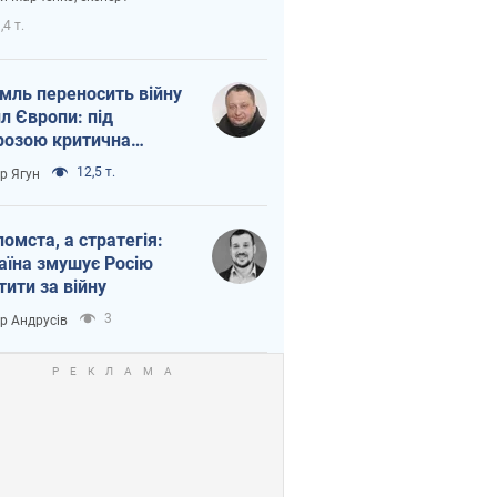
етний терор
,4 т.
мль переносить війну
ил Європи: під
розою критична
істика
12,5 т.
ор Ягун
помста, а стратегія:
аїна змушує Росію
тити за війну
3
ор Андрусів