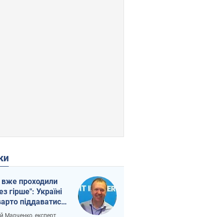
ки
 вже проходили
ез гірше": Україні
варто піддаватися
вірі через
ій Марченко, експерт