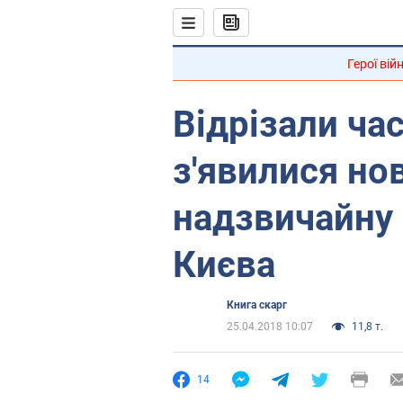
Герої вій
Відрізали час
з'явилися нов
надзвичайну 
Києва
Книга скарг
25.04.2018 10:07
11,8 т.
14