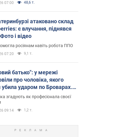
48,6 т.
26 07:00
атеринбурзі атаковано склад
erries: є влучання, піднявся
Фото і відео
омогла росіянам навіть робота ППО
9,1 т.
26 07:20
овий батько": у мережі
віли про чоловіка, якого
я убила ударом по Броварах.
ка згадують як професіонала своєї
и
1,2 т.
26 09:14