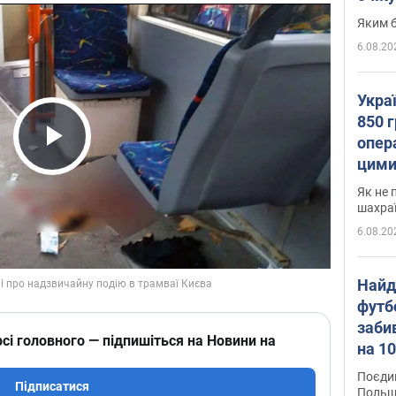
Яким б
6.08.20
Укра
850 г
опера
Play Video
цими
Як не 
шахра
6.08.20
Найд
футб
заби
сі головного — підпишіться на Новини на
на 10
Віде
Поєдин
Підписатися
Польщ