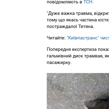
повідомляють в
ТСН.
"Дуже важка травма, відкри
тому що якась частина кістк
постраждалої Тетяна.
Читайте:
"Київпастранс" чис
Попередня експертиза показ
гальмівний диск трамвая, як
пасажирку.