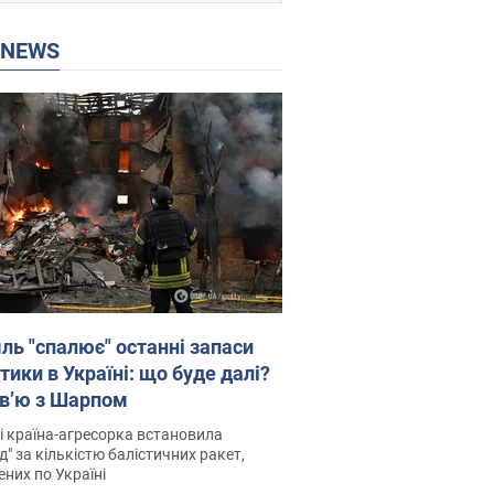
P NEWS
ль "спалює" останні запаси
тики в Україні: що буде далі?
рв’ю з Шарпом
і країна-агресорка встановила
д" за кількістю балістичних ракет,
них по Україні