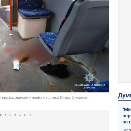
Дум
"Ми
чер
не 
зне
Серг