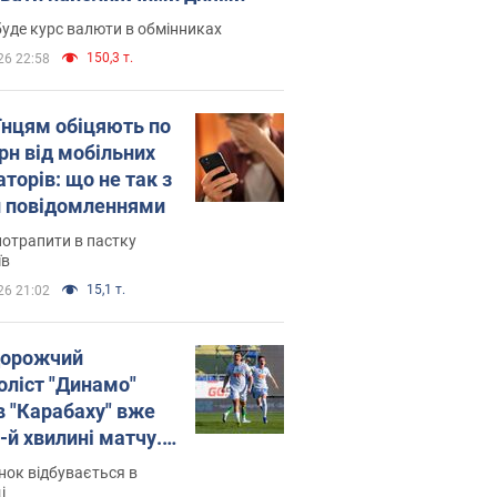
уде курс валюти в обмінниках
150,3 т.
26 22:58
їнцям обіцяють по
рн від мобільних
торів: що не так з
 повідомленнями
потрапити в пастку
їв
15,1 т.
26 21:02
орожчий
оліст "Динамо"
в "Карабаху" вже
-й хвилині матчу.
о
ок відбувається в
і