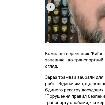
Компанія-перевізник "Київп
запевняє, що транспортний 
огляд.
Зараз трамвай забрали для 
робіт. Відзначимо, що поліц
Єдиного реєстру досудових р
"Порушення правил безпеки 
транспорту особами, які ке