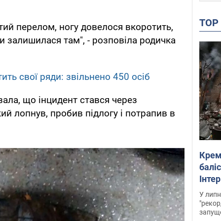
TO
тий перелом, ногу довелося вкоротить,
и залишилася там", - розповіла родичка
тить свої ряди: звільнено 450 осіб
ала, що інцидент стався через
ий лопнув, пробив підлогу і потрапив в
Крем
баліс
Інте
У липн
"рекор
запуще