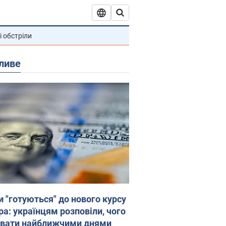
і обстріли
ливе
и "готуються" до нового курсу
ра: українцям розповіли, чого
увати найближчими днями