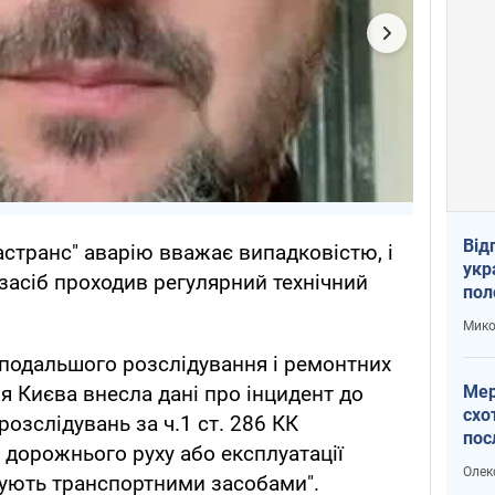
Від
астранс" аварію вважає випадковістю, і
укр
засіб проходив регулярний технічний
пол
укр
Мико
подальшого розслідування і ремонтних
Мер
ія Києва внесла дані про інцидент до
схо
озслідувань за ч.1 ст. 286 КК
пос
дорожнього руху або експлуатації
укр
Олек
рують транспортними засобами".