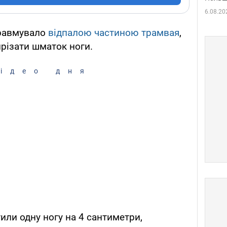
6.08.20
травмувало
відпалою частиною трамвая
,
ирізати шматок ноги.
ідео дня
тили одну ногу на 4 сантиметри,