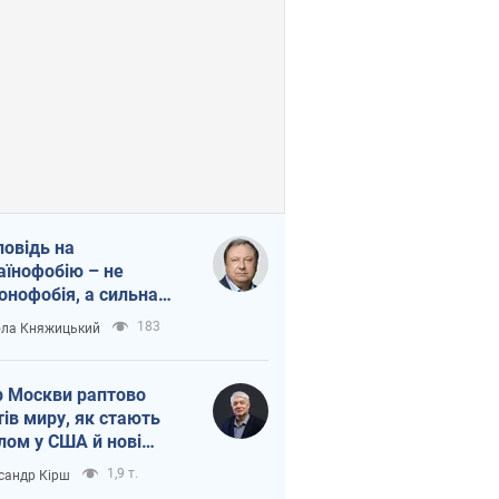
повідь на
аїнофобію – не
онофобія, а сильна
аїнська держава
183
ла Княжицький
 Москви раптово
тів миру, як стають
лом у США й нові
аїнські топ-рейтинги
1,9 т.
сандр Кірш