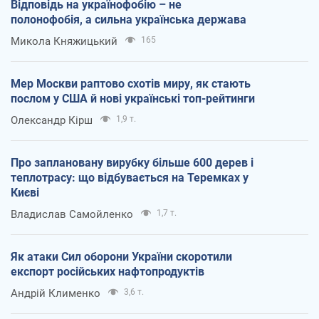
Відповідь на українофобію – не
полонофобія, а сильна українська держава
Микола Княжицький
165
Мер Москви раптово схотів миру, як стають
послом у США й нові українські топ-рейтинги
Олександр Кірш
1,9 т.
Про заплановану вирубку більше 600 дерев і
теплотрасу: що відбувається на Теремках у
Києві
Владислав Самойленко
1,7 т.
Як атаки Сил оборони України скоротили
експорт російських нафтопродуктів
Андрій Клименко
3,6 т.