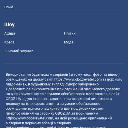
Covid
Шоу
Афіша
Плітки
Краса
Мода
Жіночий журнал
Використання будь-яких матеріалів ( в тому числі фото- та відео-),
розміщених на цьому сайті
https://www.obozrevatel.com
та всіх його
піддоменах, в будь-якому вигляді суворо заборонено.
Дозволяється використання при отриманні письмового дозволу
на їх використання та за умови обов'язкового посилання на сайт
OBOZ.UA, а для інтернет-видань - при отриманні письмового
дозволу на їх використання та за умови обов'язкового
розміщення прямого, відкритого для пошукових систем,
гіперпосилання на сторінку OBOZ.UA за посиланням
https://www.obozrevatel.com
, на якій розміщено оригінальний
матеріал в першому абзаці матеріалу.
Всі матеріали на цьому сайті, в тому числі інтерв’ю, статті,