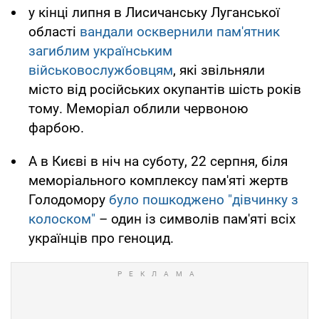
у кінці липня в Лисичанську Луганської
області
вандали осквернили пам'ятник
загиблим українським
військовослужбовцям
, які звільняли
місто від російських окупантів шість років
тому. Меморіал облили червоною
фарбою.
А в Києві в ніч на суботу, 22 серпня, біля
меморіального комплексу пам'яті жертв
Голодомору
було пошкоджено "дівчинку з
колоском"
– один із символів пам'яті всіх
українців про геноцид.