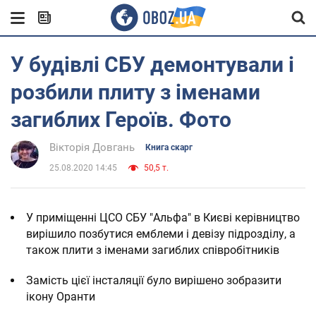
У будівлі СБУ демонтували і
розбили плиту з іменами
загиблих Героїв. Фото
Вікторія Довгань
Книга скарг
25.08.2020 14:45
50,5 т.
У приміщенні ЦСО СБУ "Альфа" в Києві керівництво
вирішило позбутися емблеми і девізу підрозділу, а
також плити з іменами загиблих співробітників
Замість цієї інсталяції було вирішено зобразити
ікону Оранти