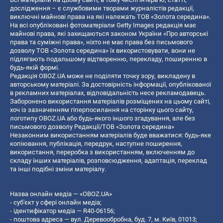
дослідження – є службовими творами журналістів редакції,
виключні майнові права на які належать ТОВ «Золота середина».
На всі опубліковані фотоматеріали Getty Images редакція має
майнові права, які захищаються законом України «Про авторські
права та суміжні права», ніхто не має права без письмового
дозволу ТОВ «Золота середина» їх використовувати, вони не
підлягають подальшому відтворенню, перекладу, поширенню в
будь-якій формі.
Редакція OBOZ.UA може не поділяти точку зору, викладену в
авторському матеріалі. За достовірність інформації, опублікованої
в рекламних матеріалах, відповідальність несе рекламодавець.
Заборонено використання матеріалів розміщених на цьому сайті,
хоч із зазначенням гіперпосилання на сторінку цього сайту,
логотипу OBOZ.UA або будь-якого іншого згадування, але без
письмового дозволу Редакції/ТОВ «Золота середина»
Незаконним використанням матеріалів буде вважатися: будь-яке
копiювання, публiкацiя, передрук, наступне поширення,
використання, переробка з використанням, включенням до
складу інших матеріалів, розповсюдження, адаптація, переклад
та інші подібні зміни матеріалу.
Назва онлайн медіа — «OBOZ.UA»
- суб'єкт у сфері онлайн медіа;
- ідентифікатор медіа — R40-06156;
- поштова адреса — вул. Деревообробна, буд. 7, м. Київ, 01013;