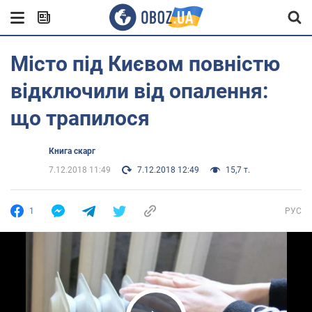
Місто під Києвом повністю
відключили від опалення:
що трапилося
Книга скарг
7.12.2018 11:49
7.12.2018 12:49
15,7 т.
1
РУС