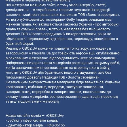
матеріал в першому абзаці матеріалу.
Всі матеріали на цьому сайті, в тому числі інтерв’ю, статті,
дослідження – є службовими творами журналістів редакції,
виключні майнові права на які належать ТОВ «Золота середина».
На всі опубліковані фотоматеріали Getty Images редакція має
майнові права, які захищаються законом України «Про авторські
права та суміжні права», ніхто не має права без письмового
дозволу ТОВ «Золота середина» їх використовувати, вони не
підлягають подальшому відтворенню, перекладу, поширенню в
будь-якій формі.
Редакція OBOZ.UA може не поділяти точку зору, викладену в
авторському матеріалі. За достовірність інформації, опублікованої
в рекламних матеріалах, відповідальність несе рекламодавець.
Заборонено використання матеріалів розміщених на цьому сайті,
хоч із зазначенням гіперпосилання на сторінку цього сайту,
логотипу OBOZ.UA або будь-якого іншого згадування, але без
письмового дозволу Редакції/ТОВ «Золота середина»
Незаконним використанням матеріалів буде вважатися: будь-яке
копiювання, публiкацiя, передрук, наступне поширення,
використання, переробка з використанням, включенням до
складу інших матеріалів, розповсюдження, адаптація, переклад
та інші подібні зміни матеріалу.
Назва онлайн медіа — «OBOZ.UA»
- суб'єкт у сфері онлайн медіа;
- ідентифікатор медіа — R40-06156;