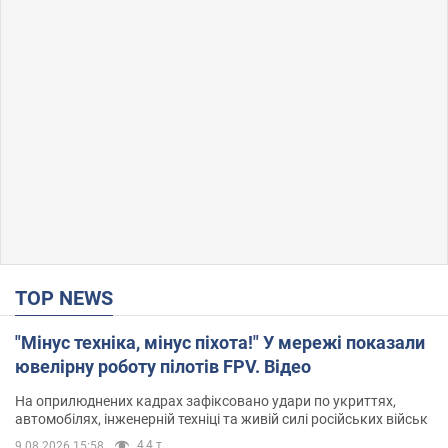
TOP NEWS
"Мінус техніка, мінус піхота!" У мережі показали
ювелірну роботу пілотів FPV. Відео
На оприлюднених кадрах зафіксовано удари по укриттях,
автомобілях, інженерній техніці та живій силі російських військ
4,4 т.
9.08.2026 15:58