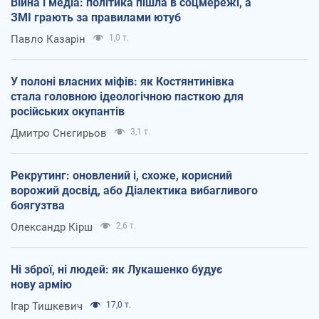
Війна і медіа: політика пішла в соцмережі, а
ЗМІ грають за правилами ютуб
Павло Казарін
1,0 т.
У полоні власних міфів: як Костянтинівка
стала головною ідеологічною пасткою для
російських окупантів
Дмитро Снєгирьов
3,1 т.
Рекрутинг: оновлений і, схоже, корисний
ворожий досвід, або Діалектика вибагливого
боягузтва
Олександр Кірш
2,6 т.
Ні зброї, ні людей: як Лукашенко будує
нову армію
Ігар Тишкевич
17,0 т.