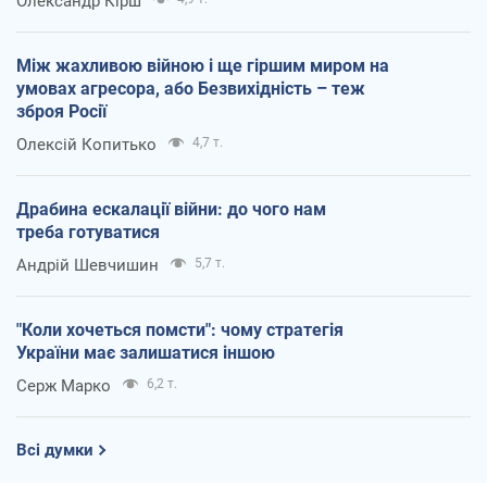
Олександр Кірш
Між жахливою війною і ще гіршим миром на
умовах агресора, або Безвихідність – теж
зброя Росії
Олексій Копитько
4,7 т.
Драбина ескалації війни: до чого нам
треба готуватися
Андрій Шевчишин
5,7 т.
"Коли хочеться помсти": чому стратегія
України має залишатися іншою
Серж Марко
6,2 т.
Всі думки