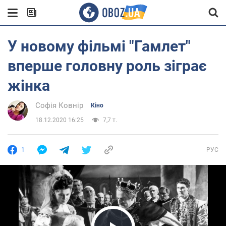
У новому фільмі "Гамлет"
вперше головну роль зіграє
жінка
Софія Ковнір
Кіно
18.12.2020 16:25
7,7 т.
1
РУС