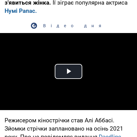
з'явиться жінка.
Її зіграє популярна актриса
Нумі Рапас.
Відео дня
Play Video
Режисером кінострічки став Алі Аббасі.
Зйомки стрічки заплановано на осінь 2021
року. Про це повідомляє видання
Daedline.