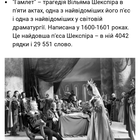
"Гамлет" – трагедія Вільяма Шекспіра в
п'яти актах, одна з найвідоміших його п'єс
і одна з найвідоміших у світовій
драматургії. Написана у 1600-1601 роках.
Це найдовша п'єса Шекспіра – в ній 4042
рядки і 29 551 слово.