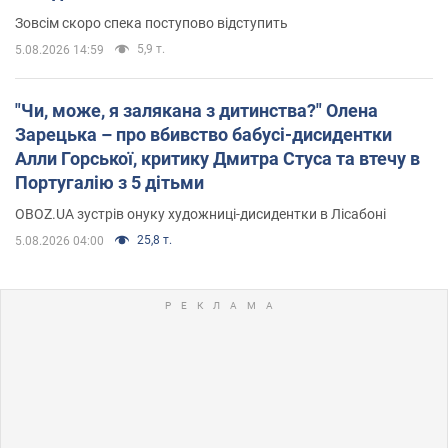
Зовсім скоро спека поступово відступить
5,9 т.
5.08.2026 14:59
"Чи, може, я залякана з дитинства?" Олена
Зарецька – про вбивство бабусі-дисидентки
Алли Горської, критику Дмитра Стуса та втечу в
Португалію з 5 дітьми
OBOZ.UA зустрів онуку художниці-дисидентки в Лісабоні
25,8 т.
5.08.2026 04:00