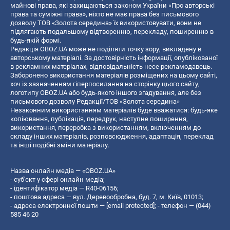
майнові права, які захищаються законом України «Про авторські
права та суміжні права», ніхто не має права без письмового
дозволу ТОВ «Золота середина» їх використовувати, вони не
підлягають подальшому відтворенню, перекладу, поширенню в
будь-якій формі.
Редакція OBOZ.UA може не поділяти точку зору, викладену в
авторському матеріалі. За достовірність інформації, опублікованої
в рекламних матеріалах, відповідальність несе рекламодавець.
Заборонено використання матеріалів розміщених на цьому сайті,
хоч із зазначенням гіперпосилання на сторінку цього сайту,
логотипу OBOZ.UA або будь-якого іншого згадування, але без
письмового дозволу Редакції/ТОВ «Золота середина»
Незаконним використанням матеріалів буде вважатися: будь-яке
копiювання, публiкацiя, передрук, наступне поширення,
використання, переробка з використанням, включенням до
складу інших матеріалів, розповсюдження, адаптація, переклад
та інші подібні зміни матеріалу.
Назва онлайн медіа — «OBOZ.UA»
- суб'єкт у сфері онлайн медіа;
- ідентифікатор медіа — R40-06156;
- поштова адреса — вул. Деревообробна, буд. 7, м. Київ, 01013;
- адреса електронної пошти —
[email protected]
; - телефон — (044)
585 46 20