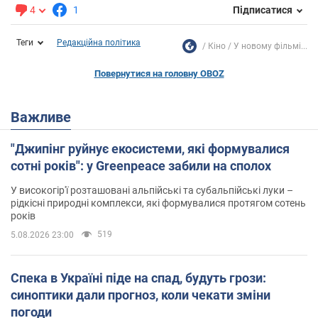
4
1
Підписатися
Теги
Редакційна політика
Кіно
У новому фільмі...
Повернутися на головну OBOZ
Важливе
"Джипінг руйнує екосистеми, які формувалися
сотні років": у Greenpeace забили на сполох
У високогір'ї розташовані альпійські та субальпійські луки –
рідкісні природні комплекси, які формувалися протягом сотень
років
519
5.08.2026 23:00
Спека в Україні піде на спад, будуть грози:
синоптики дали прогноз, коли чекати зміни
погоди