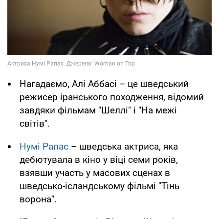
Нагадаємо, Алі Аббасі – це шведський
режисер іранського походження, відомий
завдяки фільмам "Шеллі" і "На межі
світів".
Нумі Рапас
– шведська актриса, яка
дебютувала в кіно у віці семи років,
взявши участь у масових сценах в
шведсько-ісландському фільмі "Тінь
ворона".