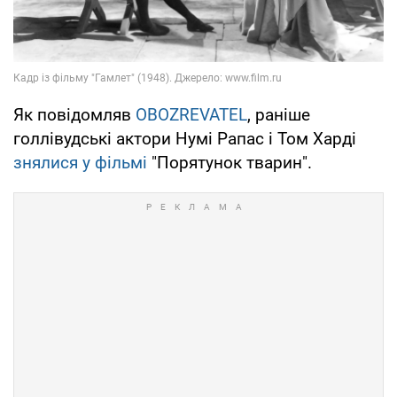
Як повідомляв
OBOZREVATEL
, раніше
голлівудські актори Нумі Рапас і Том Харді
знялися у фільмі
"Порятунок тварин".