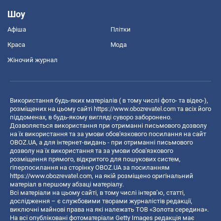
Шоу
Афіша
Плітки
Краса
Мода
Жіночий журнал
Використання будь-яких матеріалів ( в тому числі фото- та відео-),
розміщених на цьому сайті
https://www.obozrevatel.com
та всіх його
піддоменах, в будь-якому вигляді суворо заборонено.
Дозволяється використання при отриманні письмового дозволу
на їх використання та за умови обов'язкового посилання на сайт
OBOZ.UA, а для інтернет-видань - при отриманні письмового
дозволу на їх використання та за умови обов'язкового
розміщення прямого, відкритого для пошукових систем,
гіперпосилання на сторінку OBOZ.UA за посиланням
https://www.obozrevatel.com
, на якій розміщено оригінальний
матеріал в першому абзаці матеріалу.
Всі матеріали на цьому сайті, в тому числі інтерв’ю, статті,
дослідження – є службовими творами журналістів редакції,
виключні майнові права на які належать ТОВ «Золота середина».
На всі опубліковані фотоматеріали Getty Images редакція має