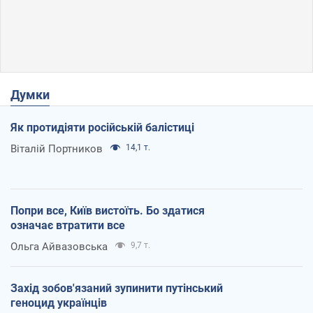
Думки
Як протидіяти російській балістиці
Віталій Портников
14,1 т.
Попри все, Київ вистоїть. Бо здатися
означає втратити все
Ольга Айвазовська
9,7 т.
Захід зобов'язаний зупинити путінський
геноцид українців