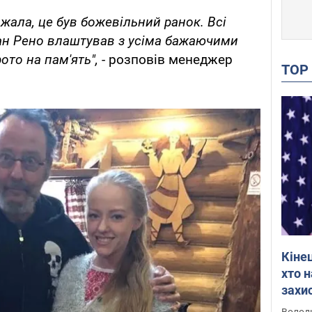
жала, це був божевільний ранок. Всі
ан Рено влаштував з усіма бажаючими
то на пам'ять",
- розповів менеджер
TO
Кіне
хто 
захис
Інте
Володи