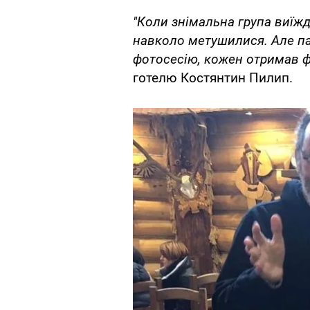
"Коли знімальна група виїжд
навколо метушилися. Але п
фотосесію, кожен отримав фо
готелю Костянтин Пилип.