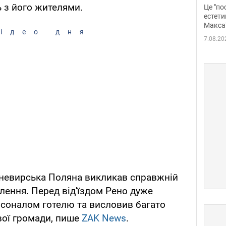
росі
 з його жителями.
Це "по
Фото
естети
Макса
ідео дня
7.08.20
иневирська Поляна викликав справжній
лення. Перед від'їздом Рено дуже
рсоналом готелю та висловив багато
евої громади, пише
ZAK News
.