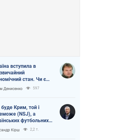
аїна вступила в
звичайний
номічний стан. Чи є
тло вкінці тунелю?
597
м Денисенко
 буде Крим, той і
еможе (NSJ), а
аїнських футбольних
овників можуть
2,2 т.
сандр Кірш
вати вбивцями