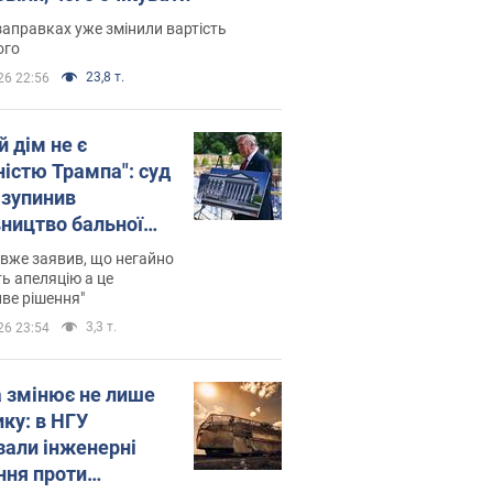
заправках уже змінили вартість
ого
23,8 т.
26 22:56
й дім не є
ністю Трампа": суд
зупинив
вництво бальної
 за $400 млн
вже заявив, що негайно
ь апеляцію а це
ве рішення"
3,3 т.
26 23:54
а змінює не лише
ику: в НГУ
зали інженерні
ння проти