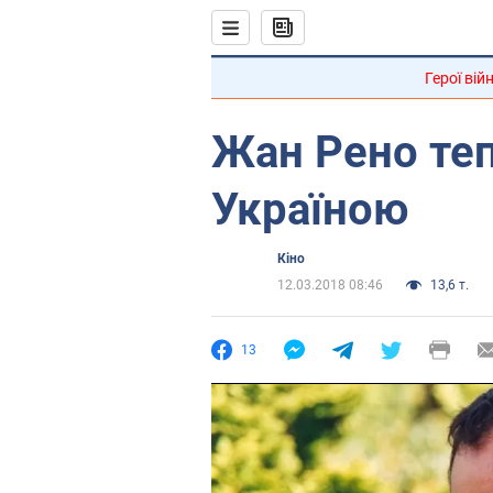
Герої вій
Жан Рено те
Україною
Кіно
12.03.2018 08:46
13,6 т.
13