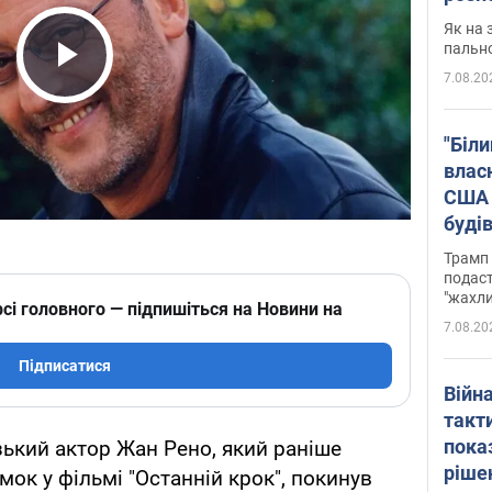
Як на 
пальн
7.08.20
Play Video
"Біли
влас
США 
буді
зали
Трамп 
подаст
"жахли
сі головного — підпишіться на Новини на
7.08.20
Підписатися
Війн
такт
пока
ький актор Жан Рено, який раніше
ріше
мок у фільмі "Останній крок", покинув