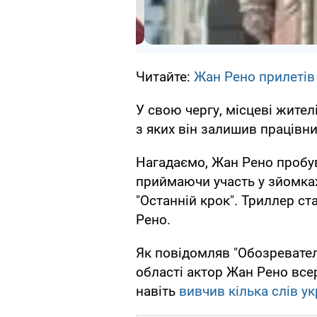
Читайте:
Жан Рено прилетів 
У свою чергу, місцеві жител
з яких він залишив працівн
Нагадаємо, Жан Рено пробув
приймаючи участь у зйомка
"Останній крок". Триллер ст
Рено.
Як повідомляв "Обозреватель
області актор Жан Рено все
навіть
вивчив кілька слів 