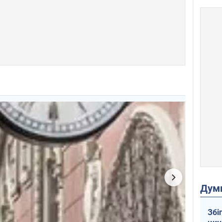
Дум
Збі