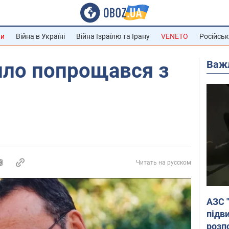
ни
Війна в Україні
Війна Ізраїлю та Ірану
VENETO
Російськ
Важ
пло попрощався з
Читать на русском
АЗС 
підв
розпо