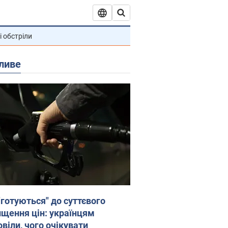
і обстріли
ливе
"готуються" до суттєвого
ищення цін: українцям
віли, чого очікувати