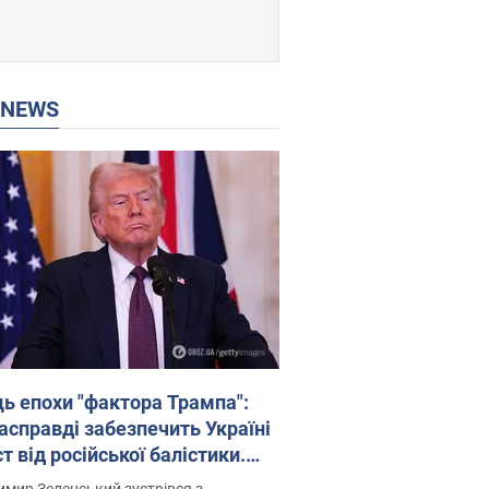
P NEWS
ць епохи "фактора Трампа":
насправді забезпечить Україні
т від російської балістики.
рв’ю з Безсмертним
мир Зеленський зустрівся з