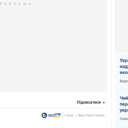
Укр
над
еко
сві
Вади
Чий
Підписатися
пер
укр
Кіно
Жан Рено тепло...
чин
Олек
наз