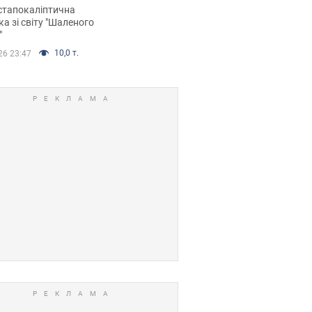
йських FPV-дронів.
стапокаліптична
ка зі світу "Шаленого
"
10,0 т.
26 23:47