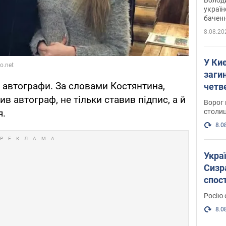
україн
баченн
у боро
8.08.20
У Киє
заги
а автографи. За словами Костянтина,
четв
ив автограф, не тільки ставив підпис, а й
Ворог 
я.
столиц
8.0
Украї
Сизра
спос
уста
Росію 
розкр
8.0