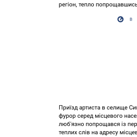
регіон, тепло попрощавшись
В
Приїзд артиста в селище С
фурор серед місцевого насе
люб'язно попрощався із пе
теплих слів на адресу місц