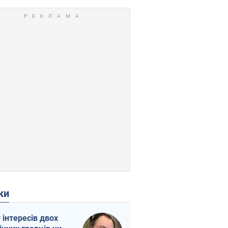
ки
г інтересів двох