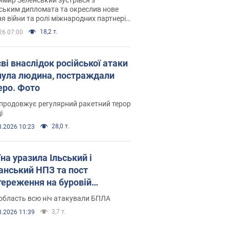
ським дипломата та окреслив нове
я війни та ролі міжнародних партнерів
тьбі з Росією
18,2 т.
26 07:00
ві внаслідок російської атаки
нула людина, постраждали
еро. Фото
продовжує регулярний ракетний терор
і
28,0 т.
8.2026 10:23
на уразила Ільський і
нський НПЗ та пост
тереження на буровій
новці "Сиваш": Генштаб
область всю ніч атакували БПЛА
ив деталі. Фото і відео
3,7 т.
8.2026 11:39