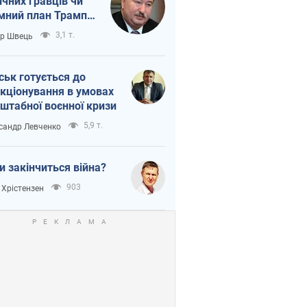
ічних гравців чи
мний план Трампа
тіна?
3,1 т.
ор Швець
ськ готується до
кціонування в умовах
штабної воєнної кризи
5,9 т.
сандр Левченко
и закінчиться війна?
903
 Хрістензен