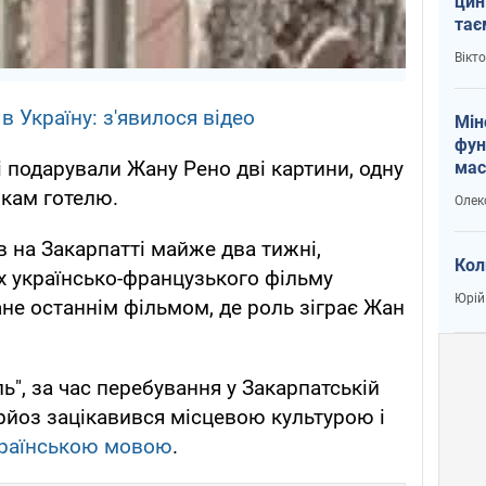
цин
тає
і Пу
Вікт
в Україну: з'явилося відео
Мін
фун
і подарували Жану Рено дві картини, одну
мас
икам готелю.
Олек
 на Закарпатті майже два тижні,
Кол
х українсько-французького фільму
Юрій
ане останнім фільмом, де роль зіграє Жан
", за час перебування у Закарпатській
рйоз зацікавився місцевою культурою і
українською мовою
.