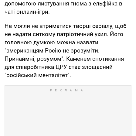
допомогою листування гнома з ельфійка в
чаті онлайн-ігри.
Не могли не втриматися творці серіалу, щоб
не надати ситкому патріотичний ухил. Його
головною думкою можна назвати
"американцям Росію не зрозуміти.
Принаймні, розумом". Каменем спотикання
для співробітника ЦРУ стає злощасний
"російський менталітет".