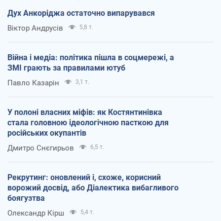
Дух Анкоріджа остаточно випарувався
Віктор Андрусів
5,8 т.
Війна і медіа: політика пішла в соцмережі, а
ЗМІ грають за правилами ютуб
Павло Казарін
3,1 т.
У полоні власних міфів: як Костянтинівка
стала головною ідеологічною пасткою для
російських окупантів
Дмитро Снєгирьов
6,5 т.
Рекрутинг: оновлений і, схоже, корисний
ворожий досвід, або Діалектика вибагливого
боягузтва
Олександр Кірш
5,4 т.