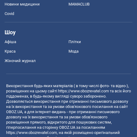
Новини медицини
MAMACLUB
Covid
Шоу
Афіша
Плітки
Краса
Мода
Жіночий журнал
Використання будь-яких матеріалів ( в тому числі фото- та відео-),
розміщених на цьому сайті
https://www.obozrevatel.com
та всіх його
піддоменах, в будь-якому вигляді суворо заборонено.
Дозволяється використання при отриманні письмового дозволу
на їх використання та за умови обов'язкового посилання на сайт
OBOZ.UA, а для інтернет-видань - при отриманні письмового
дозволу на їх використання та за умови обов'язкового
розміщення прямого, відкритого для пошукових систем,
гіперпосилання на сторінку OBOZ.UA за посиланням
https://www.obozrevatel.com
, на якій розміщено оригінальний