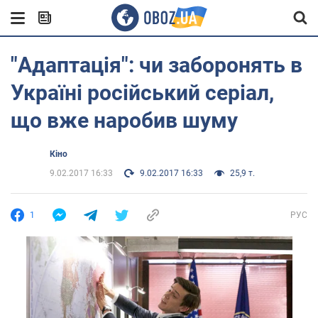
"Адаптація": чи заборонять в
Україні російський серіал,
що вже наробив шуму
Кіно
9.02.2017 16:33
9.02.2017 16:33
25,9 т.
1
РУС