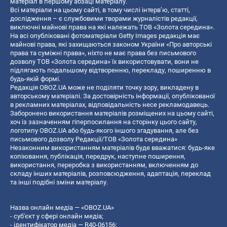
матеріал в першому абзаці матеріалу.
Всі матеріали на цьому сайті, в тому числі інтерв’ю, статті,
дослідження – є службовими творами журналістів редакції,
виключні майнові права на які належать ТОВ «Золота середина».
На всі опубліковані фотоматеріали Getty Images редакція має
майнові права, які захищаються законом України «Про авторські
права та суміжні права», ніхто не має права без письмового
дозволу ТОВ «Золота середина» їх використовувати, вони не
підлягають подальшому відтворенню, перекладу, поширенню в
будь-якій формі.
Редакція OBOZ.UA може не поділяти точку зору, викладену в
авторському матеріалі. За достовірність інформації, опублікованої
в рекламних матеріалах, відповідальність несе рекламодавець.
Заборонено використання матеріалів розміщених на цьому сайті,
хоч із зазначенням гіперпосилання на сторінку цього сайту,
логотипу OBOZ.UA або будь-якого іншого згадування, але без
письмового дозволу Редакції/ТОВ «Золота середина»
Незаконним використанням матеріалів буде вважатися: будь-яке
копiювання, публiкацiя, передрук, наступне поширення,
використання, переробка з використанням, включенням до
складу інших матеріалів, розповсюдження, адаптація, переклад
та інші подібні зміни матеріалу.
Назва онлайн медіа — «OBOZ.UA»
- суб'єкт у сфері онлайн медіа;
- ідентифікатор медіа — R40-06156;