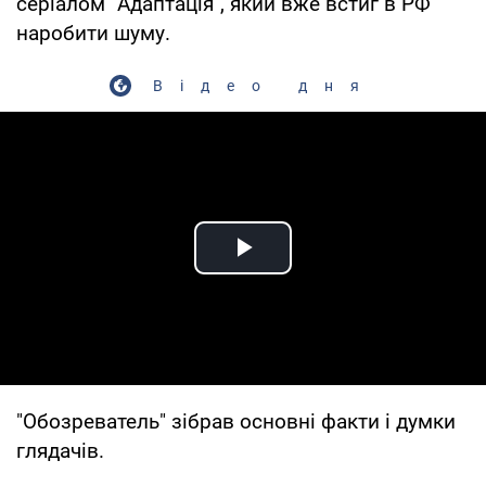
серіалом "Адаптація", який вже встиг в РФ
наробити шуму.
Відео дня
Play Video
"Обозреватель" зібрав основні факти і думки
глядачів.