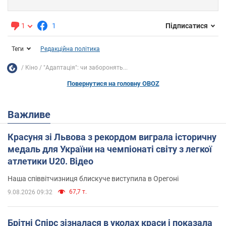
1
1
Підписатися
Теги
Редакційна політика
Кіно
"Адаптація": чи заборонять...
Повернутися на головну OBOZ
Важливе
Красуня зі Львова з рекордом виграла історичну
медаль для України на чемпіонаті світу з легкої
атлетики U20. Відео
Наша співвітчизниця блискуче виступила в Орегоні
67,7 т.
9.08.2026 09:32
Брітні Спірс зізналася в уколах краси і показала