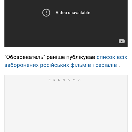
"Обозреватель" раніше публікував
список всіх
заборонених російських фільмів і серіалів
.