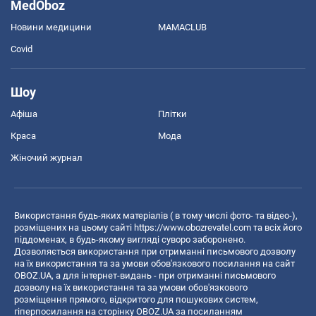
MedOboz
Новини медицини
MAMACLUB
Covid
Шоу
Афіша
Плітки
Краса
Мода
Жіночий журнал
Використання будь-яких матеріалів ( в тому числі фото- та відео-),
розміщених на цьому сайті
https://www.obozrevatel.com
та всіх його
піддоменах, в будь-якому вигляді суворо заборонено.
Дозволяється використання при отриманні письмового дозволу
на їх використання та за умови обов'язкового посилання на сайт
OBOZ.UA, а для інтернет-видань - при отриманні письмового
дозволу на їх використання та за умови обов'язкового
розміщення прямого, відкритого для пошукових систем,
гіперпосилання на сторінку OBOZ.UA за посиланням