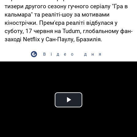
тизери другого сезону гучного серіалу "Гра в
кальмара" та реаліті-шоу за мотивами
кінострічки. Прем'єра реаліті відбулася у
суботу, 17 червня на Tudum, глобальному фан-
заході Netflix у Сан-Паулу, Бразилія.
Відео дня
Play Video