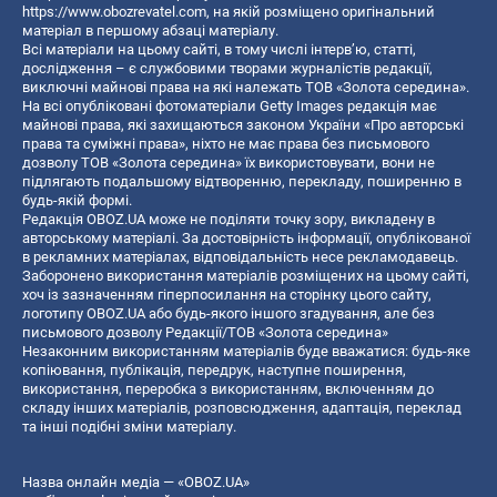
https://www.obozrevatel.com
, на якій розміщено оригінальний
матеріал в першому абзаці матеріалу.
Всі матеріали на цьому сайті, в тому числі інтерв’ю, статті,
дослідження – є службовими творами журналістів редакції,
виключні майнові права на які належать ТОВ «Золота середина».
На всі опубліковані фотоматеріали Getty Images редакція має
майнові права, які захищаються законом України «Про авторські
права та суміжні права», ніхто не має права без письмового
дозволу ТОВ «Золота середина» їх використовувати, вони не
підлягають подальшому відтворенню, перекладу, поширенню в
будь-якій формі.
Редакція OBOZ.UA може не поділяти точку зору, викладену в
авторському матеріалі. За достовірність інформації, опублікованої
в рекламних матеріалах, відповідальність несе рекламодавець.
Заборонено використання матеріалів розміщених на цьому сайті,
хоч із зазначенням гіперпосилання на сторінку цього сайту,
логотипу OBOZ.UA або будь-якого іншого згадування, але без
письмового дозволу Редакції/ТОВ «Золота середина»
Незаконним використанням матеріалів буде вважатися: будь-яке
копiювання, публiкацiя, передрук, наступне поширення,
використання, переробка з використанням, включенням до
складу інших матеріалів, розповсюдження, адаптація, переклад
та інші подібні зміни матеріалу.
Назва онлайн медіа — «OBOZ.UA»