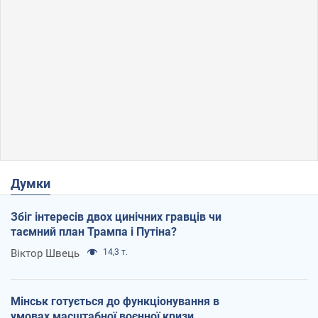
Думки
Збіг інтересів двох цинічних гравців чи
таємний план Трампа і Путіна?
Віктор Швець
14,3 т.
Мінськ готується до функціонування в
умовах масштабної воєнної кризи