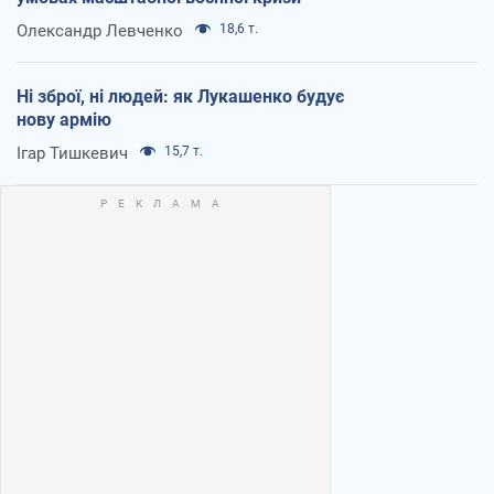
Олександр Левченко
18,6 т.
Ні зброї, ні людей: як Лукашенко будує
нову армію
Ігар Тишкевич
15,7 т.