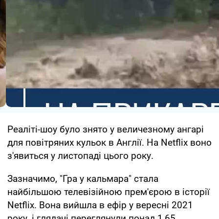
Реаліті-шоу було знято у величезному ангарі
для повітряних кульок в Англії. На Netflix воно
з'явиться у листопаді цього року.
Зазначимо, "Гра у кальмара" стала
найбільшою телевізійною прем'єрою в історії
Netflix. Вона вийшла в ефір у вересні 2021
року, і глядачі переглянули понад 1,65