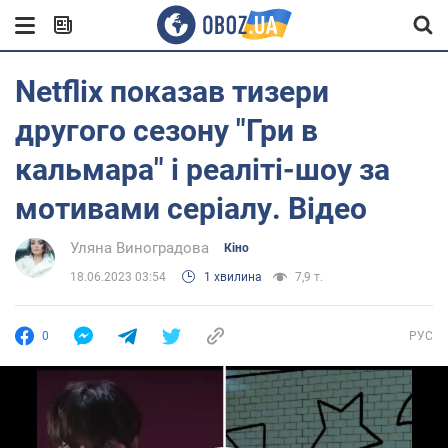
Netflix показав тизери
другого сезону "Гри в
кальмара" і реаліті-шоу за
мотивами серіалу. Відео
Уляна Виноградова
Кіно
18.06.2023 03:54
1 хвилина
7,9 т.
0
РУС