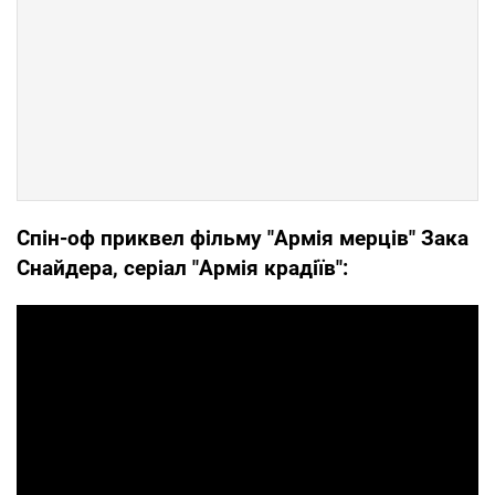
Спін-оф приквел фільму "Армія мерців" Зака
Снайдера, серіал "Армія крадіїв":