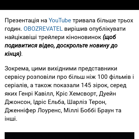
Презентація на
YouTube
тривала більше трьох
годин.
OBOZREVATEL
вирішив опублікувати
найцікавіші трейлери кіноновинок
(щоб
подивитися відео, доскрольте новину до
кінця)
.
Зокрема, цими вихідними представники
сервісу розповіли про більш ніж 100 фільмів і
серіалів, а також показали 145 зірок, серед
яких Генрі Кавілл, Кріс Хемсворт, Дуейн
Джонсон, Ідріс Ельба, Шарліз Терон,
Дженніфер Лоуренс, Міллі Боббі Браун та
інші.