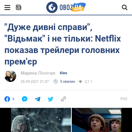
"Дуже дивні справи",
"Відьмак" і не тільки: Netflix
показав трейлери головних
прем'єр
Марина Ліснічук
Кіно
26.09.2021 21:47
5 хвилин
2,1 т.
6
РУС