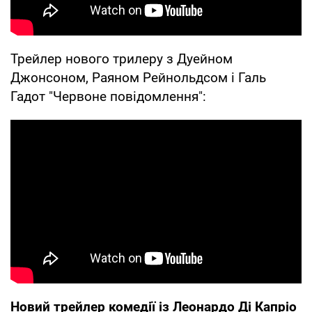
Трейлер нового трилеру з Дуейном
Джонсоном, Раяном Рейнольдсом і Галь
Гадот "Червоне повідомлення":
Новий трейлер комедії із Леонардо Ді Капріо