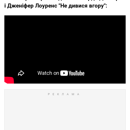
і Дженіфер Лоуренс "Не дивися вгору":