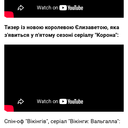
Тизер із новою королевою Єлизаветою, яка
з'явиться у п'ятому сезоні серіалу "Корона":
Спін-оф "Вікінгів", серіал "Вікінги: Вальгалла":