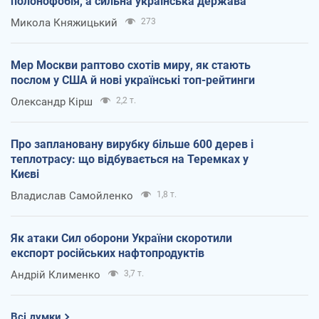
полонофобія, а сильна українська держава
Микола Княжицький
273
Мер Москви раптово схотів миру, як стають
послом у США й нові українські топ-рейтинги
Олександр Кірш
2,2 т.
Про заплановану вирубку більше 600 дерев і
теплотрасу: що відбувається на Теремках у
Києві
Владислав Самойленко
1,8 т.
Як атаки Сил оборони України скоротили
експорт російських нафтопродуктів
Андрій Клименко
3,7 т.
Всі думки