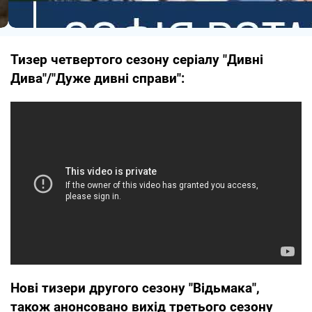
Тизер четвертого сезону серіалу "Дивні
Дива"/"Дуже дивні справи":
Нові тизери другого сезону "Відьмака",
також анонсовано вихід третього сезону