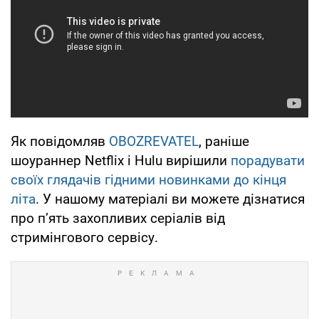
Як повідомляв
OBOZREVATEL
, раніше
шоураннер Netflix і Hulu вирішили
порадувати
своїх глядачів гідними новинками до кінця
літа
. У нашому матеріалі ви можете дізнатися
про п’ять захопливих серіалів від
стримінгового сервісу.