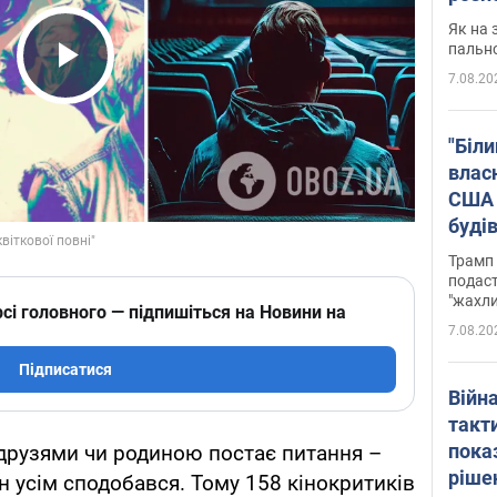
Як на 
пальн
7.08.20
Play Video
"Біли
влас
США 
буді
зали
Трамп 
подаст
"жахли
сі головного — підпишіться на Новини на
7.08.20
Підписатися
Війн
такт
пока
 друзями чи родиною постає питання –
ріше
н усім сподобався. Тому 158 кінокритиків