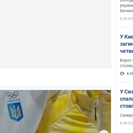
україн
баченн
у боро
8.08.20
У Киє
заги
четв
Ворог 
столиц
8.0
У Си
спал
стов
Самар
8.08.20