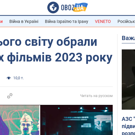
ни
Війна в Україні
Війна Ізраїлю та Ірану
VENETO
Російськ
Важ
ього світу обрали
 фільмів 2023 року
и
10,0 т.
Читать на русском
АЗС 
підв
розпо