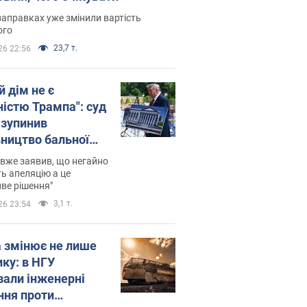
заправках уже змінили вартість
ого
23,7 т.
26 22:56
й дім не є
ністю Трампа": суд
зупинив
вництво бальної
 за $400 млн
вже заявив, що негайно
ь апеляцію а це
ве рішення"
3,1 т.
26 23:54
а змінює не лише
ику: в НГУ
зали інженерні
ння проти