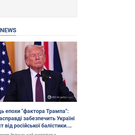
P NEWS
ць епохи "фактора Трампа":
насправді забезпечить Україні
т від російської балістики.
рв’ю з Безсмертним
мир Зеленський зустрівся з