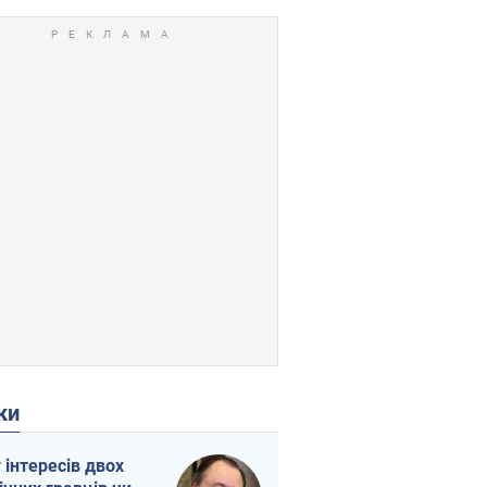
ки
г інтересів двох