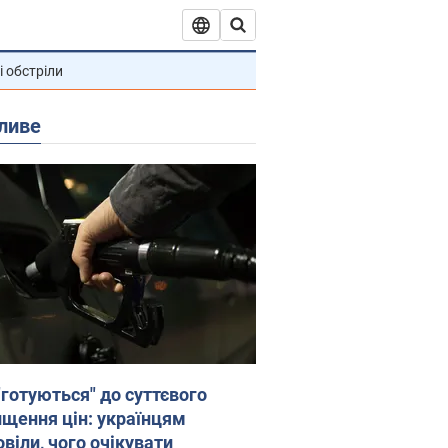
і обстріли
ливе
"готуються" до суттєвого
ищення цін: українцям
віли, чого очікувати