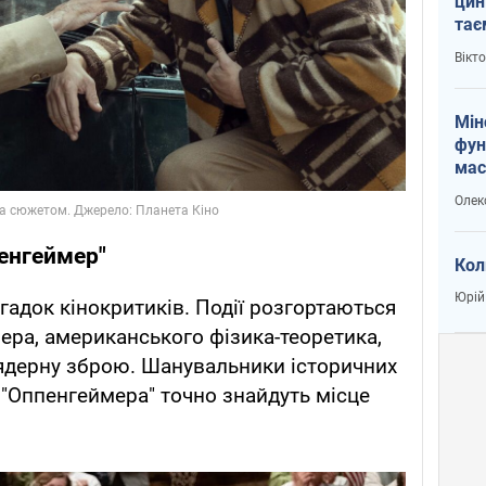
цин
тає
і Пу
Вікт
Мін
фун
мас
Олек
пенгеймер"
Кол
Юрій
гадок кінокритиків. Події розгортаються
ра, американського фізика-теоретика,
ядерну зброю. Шанувальники історичних
 "Оппенгеймера" точно знайдуть місце