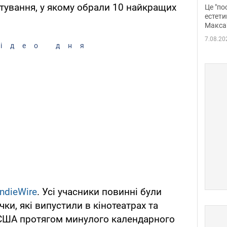
росі
тування, у якому обрали 10 найкращих
Це "по
Фото
естети
Макса
7.08.20
ідео дня
ndieWire
. Усі учасники повинні були
чки, які випустили в кінотеатрах та
 США протягом минулого календарного