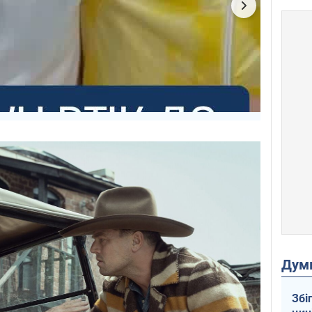
Дум
Збі