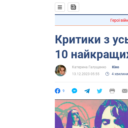
Герої вій
Критики з ус
10 найкращих
Катерина Галущенко
Кіно
13.12.2023 05:55
4 хвилин
9