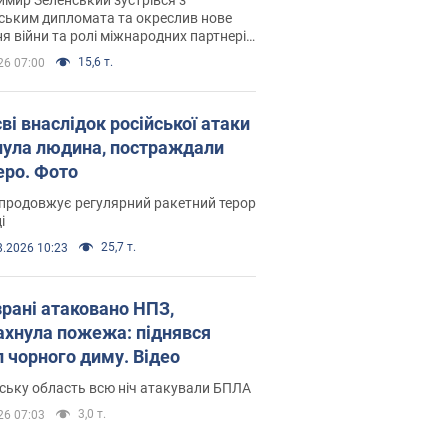
ським дипломата та окреслив нове
я війни та ролі міжнародних партнерів
тьбі з Росією
15,6 т.
26 07:00
ві внаслідок російської атаки
нула людина, постраждали
еро. Фото
продовжує регулярний ракетний терор
і
25,7 т.
8.2026 10:23
зрані атаковано НПЗ,
ахнула пожежа: піднявся
п чорного диму. Відео
ську область всю ніч атакували БПЛА
3,0 т.
26 07:03