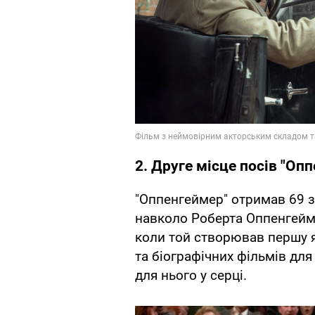
2. Друге місце посів "Оп
"Оппенгеймер" отримав 69 з
навколо Роберта Оппенгейме
коли той створював першу 
та біографічних фільмів для
для нього у серці.