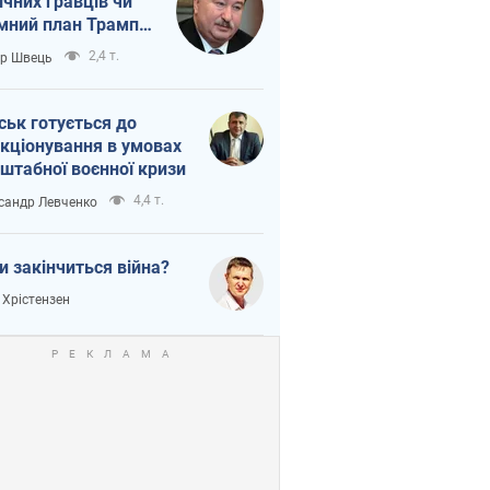
ічних гравців чи
мний план Трампа
тіна?
2,4 т.
ор Швець
ськ готується до
кціонування в умовах
штабної воєнної кризи
4,4 т.
сандр Левченко
и закінчиться війна?
 Хрістензен