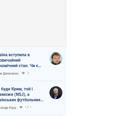
аїна вступила в
звичайний
номічний стан. Чи є
тло вкінці тунелю?
3
м Денисенко
 буде Крим, той і
еможе (NSJ), а
аїнських футбольних
овників можуть
1,7 т.
сандр Кірш
вати вбивцями