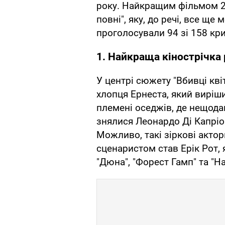
року. Найкращим фільмом 20
повні", яку, до речі, все ще
проголосували 94 зі 158 кри
1. Найкраща кінострічка р
У центрі сюжету "Вбивці квіт
хлопця Ернеста, який виріши
племені оседжів, де нещода
знялися Леонардо Ді Капріо
Можливо, такі зіркові актор
сценаристом став Ерік Рот, 
"Дюна", "Форест Гамп" та "Н