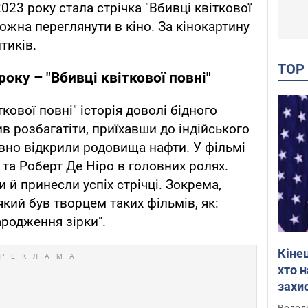
23 року стала стрічка "Вбивці квіткової
 можна переглянути в кіно. За кінокартину
тиків.
TO
оку – "Вбивці квіткової повні"
кової повні" історія доволі бідного
в розбагатіти, приїхавши до індійського
вно відкрили родовища нафти. У фільмі
 та Роберт Де Ніро в головних ролях.
и й принесли успіх стрічці. Зокрема,
який був творцем таких фільмів, як:
ародження зірки".
Кіне
хто 
захис
Інте
Володи