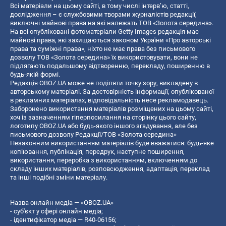
Всі матеріали на цьому сайті, в тому числі інтерв’ю, статті,
дослідження – є службовими творами журналістів редакції,
виключні майнові права на які належать ТОВ «Золота середина».
На всі опубліковані фотоматеріали Getty Images редакція має
майнові права, які захищаються законом України «Про авторські
права та суміжні права», ніхто не має права без письмового
дозволу ТОВ «Золота середина» їх використовувати, вони не
підлягають подальшому відтворенню, перекладу, поширенню в
будь-якій формі.
Редакція OBOZ.UA може не поділяти точку зору, викладену в
авторському матеріалі. За достовірність інформації, опублікованої
в рекламних матеріалах, відповідальність несе рекламодавець.
Заборонено використання матеріалів розміщених на цьому сайті,
хоч із зазначенням гіперпосилання на сторінку цього сайту,
логотипу OBOZ.UA або будь-якого іншого згадування, але без
письмового дозволу Редакції/ТОВ «Золота середина»
Незаконним використанням матеріалів буде вважатися: будь-яке
копiювання, публiкацiя, передрук, наступне поширення,
використання, переробка з використанням, включенням до
складу інших матеріалів, розповсюдження, адаптація, переклад
та інші подібні зміни матеріалу.
Назва онлайн медіа — «OBOZ.UA»
- суб'єкт у сфері онлайн медіа;
- ідентифікатор медіа — R40-06156;