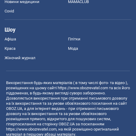
Новини медицини
MAMACLUB
Covid
Шоу
Афіша
Плітки
Краса
Мода
Жіночий журнал
Використання будь-яких матеріалів ( в тому числі фото- та відео-),
розміщених на цьому сайті
https://www.obozrevatel.com
та всіх його
піддоменах, в будь-якому вигляді суворо заборонено.
Дозволяється використання при отриманні письмового дозволу
на їх використання та за умови обов'язкового посилання на сайт
OBOZ.UA, а для інтернет-видань - при отриманні письмового
дозволу на їх використання та за умови обов'язкового
розміщення прямого, відкритого для пошукових систем,
гіперпосилання на сторінку OBOZ.UA за посиланням
https://www.obozrevatel.com
, на якій розміщено оригінальний
матеріал в першому абзаці матеріалу.