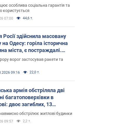
оселився
цює особлива соціальна гарантія та
ю користується
44,6 т.
26 07:00
я Росії здійснила масовану
 на Одесу: горіла історична
на міста, є постраждалі.
 та відео
рору ворог застосував ракети та
22,0 т.
8.2026 09:16
йська армія обстріляла дві
ні багатоповерхівки в
ві: двоє загиблих, 13
раждалих
навмисно обстрілює житлові будинки
2,2 т.
26 09:57