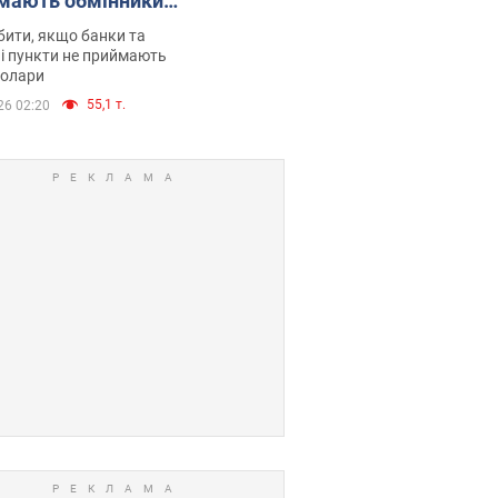
мають обмінники
анки такі купюри
ити, якщо банки та
і пункти не приймають
долари
55,1 т.
26 02:20