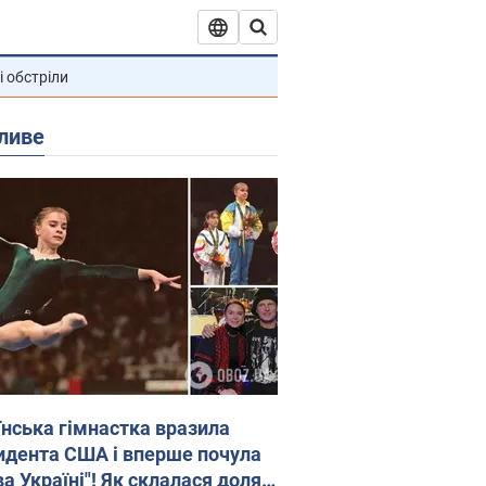
і обстріли
ливе
їнська гімнастка вразила
идента США і вперше почула
а Україні"! Як склалася доля