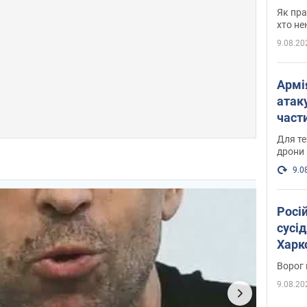
де п
Як пра
хто не
9.08.20
Армі
атаку
части
Фото
Для те
дрони
9.0
Росі
сусід
Харко
пост
Ворог 
9.08.20