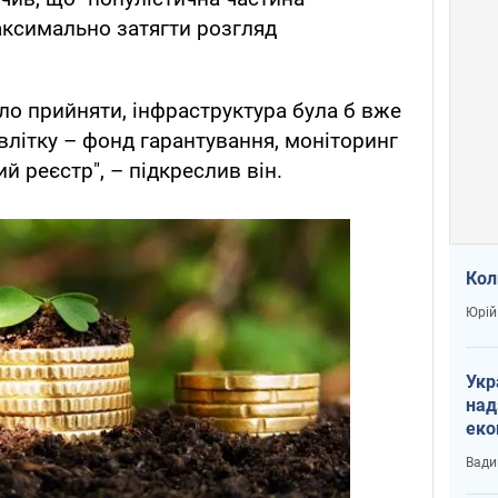
аксимально затягти розгляд
ло прийняти, інфраструктура була б вже
влітку – фонд гарантування, моніторинг
й реєстр", – підкреслив він.
Кол
Юрій
Укр
над
еко
сві
Вади