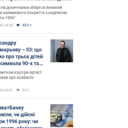
паєвої, яка 30 років тому
тів донеччанки зберігся великий
ала "золото" Олімпіади
к килимового покриття з надписом
та-1996"
40,9 т.
26 18:30
сандру
марьову – 53: що
мо про трьох дітей
-символа 90-х та
 вигляд вони
витком кар'єри артист
ть
ував про особисте
6,4 т.
26 04:01
иватБанку
віли, чи дійсні
ри 1996 року: чи