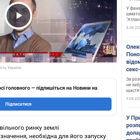
Подко
У фана
вигр
шмато
"Атлан
Play Video
8.08.20
Олек
Поно
відо
секс
який
За роз
маю
не заб
сі головного — підпишіться на Новини на
щастя
9.08.20
Підписатися
У Пр
розпо
вільного ринку землі
дола
значення, необхідна для його запуску