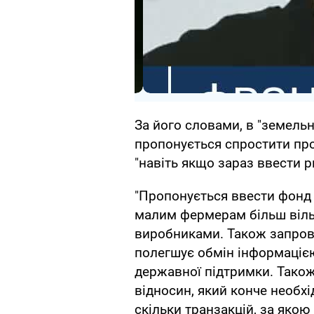
За його словами, в "земельн
пропонується спростити про
"навіть якщо зараз ввести р
"Пропонується ввести фонд 
малим фермерам більш віль
виробниками. Також запров
полегшує обмін інформацією
державної підтримки. Тако
відносин, який конче необхі
скільки транзакцій, за якою