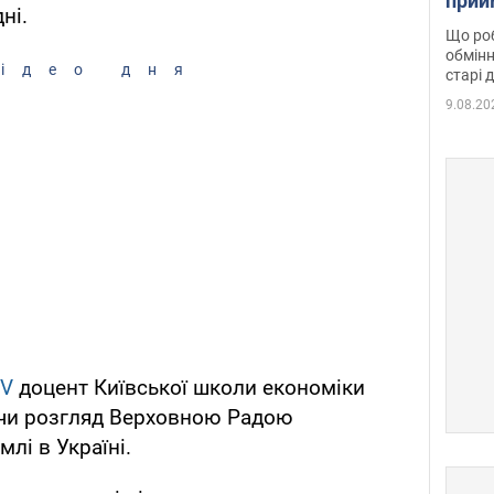
прий
ні.
та б
Що роб
обмінн
ідео дня
старі 
9.08.20
TV
доцент Київської школи економіки
ючи розгляд Верховною Радою
лі в Україні.