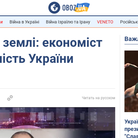
ни
Війна в Україні
Війна Ізраїлю та Ірану
VENETO
Російськ
Важ
 землі: економіст
ність України
Читать на русском
Укра
през
"Слав