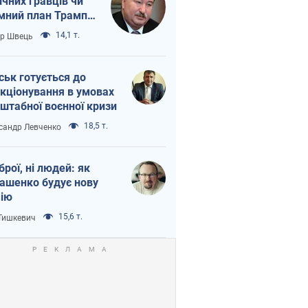
ічних гравців чи
мний план Трампа
тіна?
14,1 т.
ор Швець
ськ готується до
кціонування в умовах
штабної воєнної кризи
18,5 т.
сандр Левченко
зброї, ні людей: як
ашенко будує нову
ію
15,6 т.
 Тишкевич