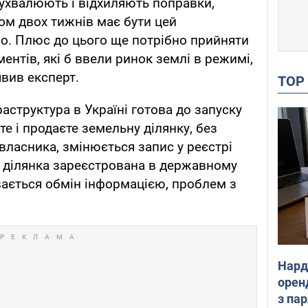
ухвалюють і відхиляють поправки,
ом двох тижнів має бути цей
о. Плюс до цього ще потрібно прийняти
ментів, які б ввели ринок землі в режимі,
явив експерт.
TO
аструктура в Україні готова до запуску
те і продаєте земельну ділянку, без
власника, змінюється запис у реєстрі
я ділянка зареєстрована в державному
вається обмін інформацією, проблем з
Нард
оренд
з па