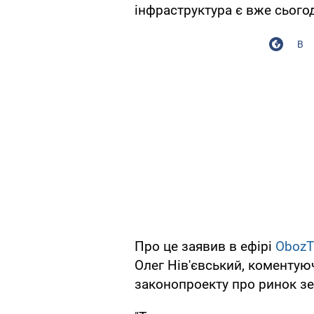
інфраструктура є вже сьогод
В
Про це заявив в ефірі
Oboz
Олег Нів'євський, коменту
законопроекту про ринок зем