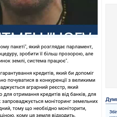
ому пакеті", який розглядає парламент,
цедуру, зробити її більш прозорою, але
инок землі, система працює".
гарантування кредитів, який би допоміг
но почуватися в конкуренції з великими
аджується аграрний реєстр, який
 для отримання кредитів від банків, для
Дум
ж запроваджується моніторинг земельних
дний, тому що необхідно моніторити,
Збі
 ціною, кому ця земля відходить.