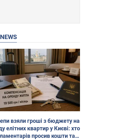
P NEWS
епи взяли гроші з бюджету на
у елітних квартир у Києві: хто
рламентарів просив кошти та