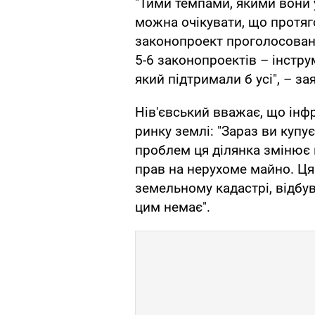
"Тими темпами, якими вони 
можна очікувати, що протяг
законопроект проголосован
5-6 законопроектів – інстру
який підтримали б усі", – за
Нів'євський вважає, що інфр
ринку землі: "Зараз ви купує
проблем ця ділянка змінює 
прав на нерухоме майно. Ц
земельному кадастрі, відбу
цим немає".