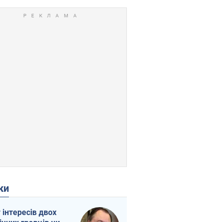
ки
г інтересів двох