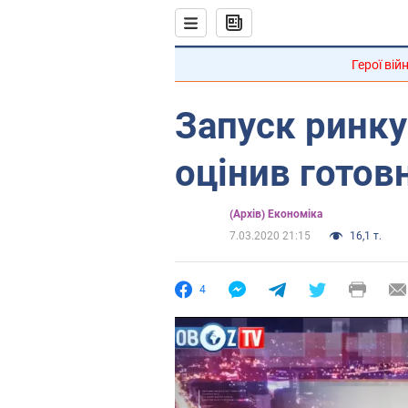
Герої вій
Запуск ринку
оцінив готов
(Архів) Економіка
7.03.2020 21:15
16,1 т.
4