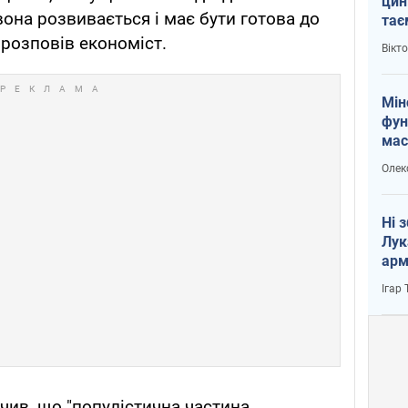
цин
вона розвивається і має бути готова до
тає
і Пу
 розповів економіст.
Вікт
Мін
фун
мас
Олек
Ні 
Лук
арм
Ігар
чив, що "популістична частина