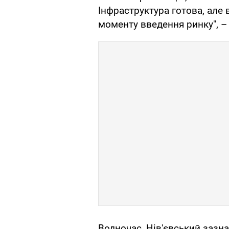
Інфраструктура готова, але 
моменту введення ринку", –
Водночас, Нів'євський зазна