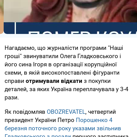
Нагадаємо, що журналісти програми "Наші
гроші" звинуватили Олега Гладковського і
його сина Ігоря в організації корупційної
схеми, в якій високопоставлені фігуранти
справи
отримували відкати
з покупки
деталей, за яких Україна переплачувала у 3-4
рази.
Як повідомляв
OBOZREVATEL
, четвертий
президент України Петро
Порошенко 4
березня поточного року указами звільнив
Гладковського з посади
першого заступника