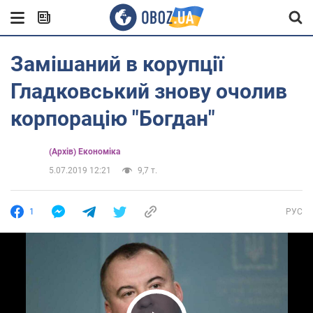
Замішаний в корупції
Гладковський знову очолив
корпорацію "Богдан"
(Архів) Економіка
5.07.2019 12:21
9,7 т.
1
РУС