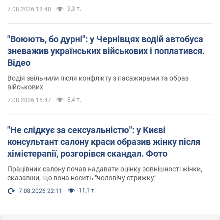
9,3 т.
7.08.2026 18:40
"Воюють, бо дурні": у Чернівцях водій автобуса
зневажив українських військових і поплатився.
Відео
Водія звільнили після конфлікту з пасажирами та образ
військових
8,4 т.
7.08.2026 15:47
"Не слідкує за сексуальністю": у Києві
консультант салону краси образив жінку після
хімієтерапії, розгорівся скандал. Фото
Працівник салону почав надавати оцінку зовнішності жінки,
сказавши, що вона носить "чоловічу стрижку"
11,1 т.
7.08.2026 22:11