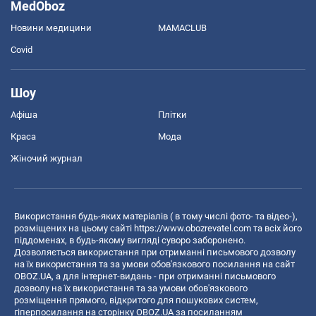
MedOboz
Новини медицини
MAMACLUB
Covid
Шоу
Афіша
Плітки
Краса
Мода
Жіночий журнал
Використання будь-яких матеріалів ( в тому числі фото- та відео-),
розміщених на цьому сайті
https://www.obozrevatel.com
та всіх його
піддоменах, в будь-якому вигляді суворо заборонено.
Дозволяється використання при отриманні письмового дозволу
на їх використання та за умови обов'язкового посилання на сайт
OBOZ.UA, а для інтернет-видань - при отриманні письмового
дозволу на їх використання та за умови обов'язкового
розміщення прямого, відкритого для пошукових систем,
гіперпосилання на сторінку OBOZ.UA за посиланням