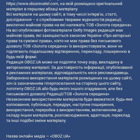
https://www.obozrevatel.com
, на якій розміщено оригінальний
матеріал в першому абзаці матеріалу.
Всі матеріали на цьому сайті, в тому числі інтерв’ю, статті,
дослідження – є службовими творами журналістів редакції,
виключні майнові права на які належать ТОВ «Золота середина».
На всі опубліковані фотоматеріали Getty Images редакція має
майнові права, які захищаються законом України «Про авторські
права та суміжні права», ніхто не має права без письмового
дозволу ТОВ «Золота середина» їх використовувати, вони не
підлягають подальшому відтворенню, перекладу, поширенню в
будь-якій формі.
Редакція OBOZ.UA може не поділяти точку зору, викладену в
авторському матеріалі. За достовірність інформації, опублікованої
в рекламних матеріалах, відповідальність несе рекламодавець.
Заборонено використання матеріалів розміщених на цьому сайті,
хоч із зазначенням гіперпосилання на сторінку цього сайту,
логотипу OBOZ.UA або будь-якого іншого згадування, але без
письмового дозволу Редакції/ТОВ «Золота середина»
Незаконним використанням матеріалів буде вважатися: будь-яке
копiювання, публiкацiя, передрук, наступне поширення,
використання, переробка з використанням, включенням до
складу інших матеріалів, розповсюдження, адаптація, переклад
та інші подібні зміни матеріалу.
Назва онлайн медіа — «OBOZ.UA»