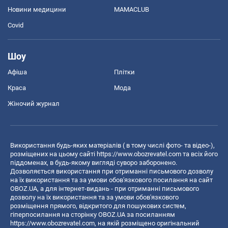
Новини медицини
MAMACLUB
Covid
Шоу
Афіша
Плітки
Краса
Мода
Жіночий журнал
Використання будь-яких матеріалів ( в тому числі фото- та відео-),
розміщених на цьому сайті
https://www.obozrevatel.com
та всіх його
піддоменах, в будь-якому вигляді суворо заборонено.
Дозволяється використання при отриманні письмового дозволу
на їх використання та за умови обов'язкового посилання на сайт
OBOZ.UA, а для інтернет-видань - при отриманні письмового
дозволу на їх використання та за умови обов'язкового
розміщення прямого, відкритого для пошукових систем,
гіперпосилання на сторінку OBOZ.UA за посиланням
https://www.obozrevatel.com
, на якій розміщено оригінальний