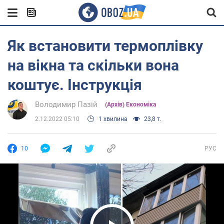
Як встановити термоплівку
на вікна та скільки вона
коштує. Інструкція
Володимир Пазій
(Архів) Економіка
2.12.2022 05:10
1 хвилина
23,8 т.
10
РУС