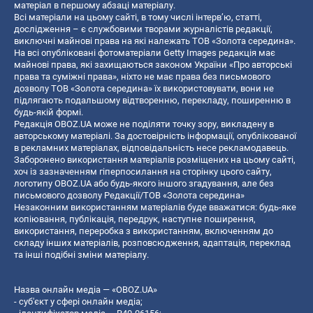
матеріал в першому абзаці матеріалу.
Всі матеріали на цьому сайті, в тому числі інтерв’ю, статті,
дослідження – є службовими творами журналістів редакції,
виключні майнові права на які належать ТОВ «Золота середина».
На всі опубліковані фотоматеріали Getty Images редакція має
майнові права, які захищаються законом України «Про авторські
права та суміжні права», ніхто не має права без письмового
дозволу ТОВ «Золота середина» їх використовувати, вони не
підлягають подальшому відтворенню, перекладу, поширенню в
будь-якій формі.
Редакція OBOZ.UA може не поділяти точку зору, викладену в
авторському матеріалі. За достовірність інформації, опублікованої
в рекламних матеріалах, відповідальність несе рекламодавець.
Заборонено використання матеріалів розміщених на цьому сайті,
хоч із зазначенням гіперпосилання на сторінку цього сайту,
логотипу OBOZ.UA або будь-якого іншого згадування, але без
письмового дозволу Редакції/ТОВ «Золота середина»
Незаконним використанням матеріалів буде вважатися: будь-яке
копiювання, публiкацiя, передрук, наступне поширення,
використання, переробка з використанням, включенням до
складу інших матеріалів, розповсюдження, адаптація, переклад
та інші подібні зміни матеріалу.
Назва онлайн медіа — «OBOZ.UA»
- суб'єкт у сфері онлайн медіа;