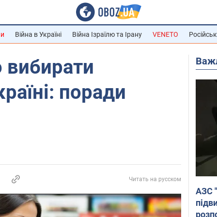
ни
Війна в Україні
Війна Ізраїлю та Ірану
VENETO
Російськ
Важ
о вибирати
країні: поради
Читать на русском
АЗС 
підв
розпо