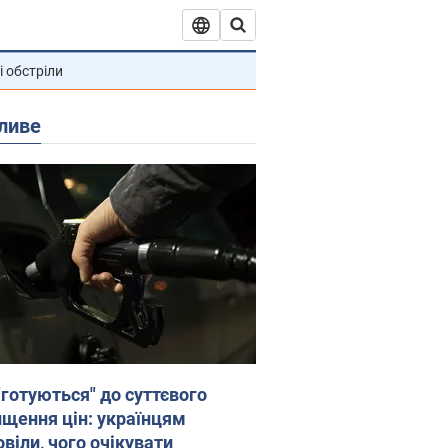
і обстріли
ливе
"готуються" до суттєвого
ищення цін: українцям
віли, чого очікувати