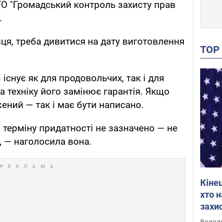
ГО "Громадський контроль захисту прав
.
ця, треба дивитися на дату виготовлення
TO
існує як для продовольчих, так і для
а техніку його замінює гарантія. Якщо
ений — так і має бути написано.
 терміну придатності не зазначено — не
, — наголосила вона.
Кіне
хто 
захис
Інте
Володи