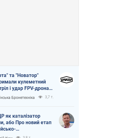
рта" та "Новатор"
римали кулеметний
тріл і удар FPV-дрона,
тувавши життя
3,7 т.
їнська Бронетехніка
церу ЗСУ
Р як каталізатор
ни, або Про новий етап
ійсько-
нічнокорейського
3,8 т.