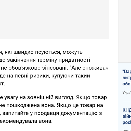
и, які швидко псуються, можуть
до закінчення терміну придатності
 не обов'язково зіпсовані. "Але споживач
"Ва
де на певні ризики, купуючи такий
вит
т.
обс
вря
Укра
офі
е увагу на зовнішній вигляд. Якщо товар
и не пошкоджена вона. Якщо це товар на
КНД
и, запитайте у продавця документацію з
вій
рекомендувала вона.
рос
пів