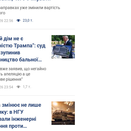
заправках уже змінили вартість
ого
23,0 т.
26 22:56
й дім не є
ністю Трампа": суд
зупинив
вництво бальної
 за $400 млн
вже заявив, що негайно
ь апеляцію а це
ве рішення"
1,7 т.
26 23:54
а змінює не лише
ику: в НГУ
зали інженерні
ння проти