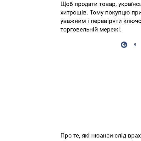
Щоб продати товар, українс
хитрощів. Тому покупцю пр
уважним і перевіряти ключов
торговельній мережі.
В
Про те, які нюанси слід вра