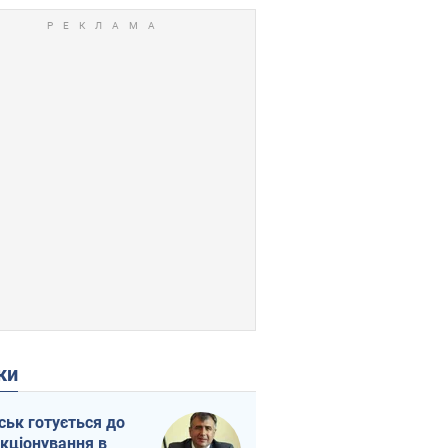
ки
ськ готується до
кціонування в