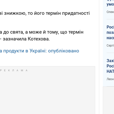
умо
воє
Олек
 зі знижкою, то його термін придатності
Рос
 до свята, а може й тому, що термін
поз
нас
— зазначила Котехова.
вій
Серг
а продукти в Україні: опубліковано
Зах
Рос
НАТ
Леон