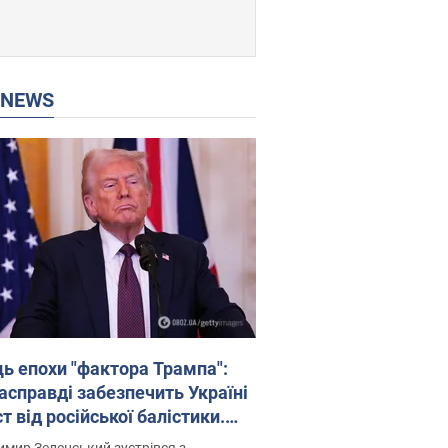
P NEWS
ць епохи "фактора Трампа":
насправді забезпечить Україні
т від російської балістики.
рв’ю з Безсмертним
мир Зеленський зустрівся з