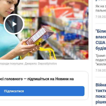
Як на 
пальн
7.08.20
Play Video
"Біли
влас
США 
буді
зали
Трамп 
подаст
"жахли
7.08.20
сі головного — підпишіться на Новини на
Війн
такт
Підписатися
пока
ріше