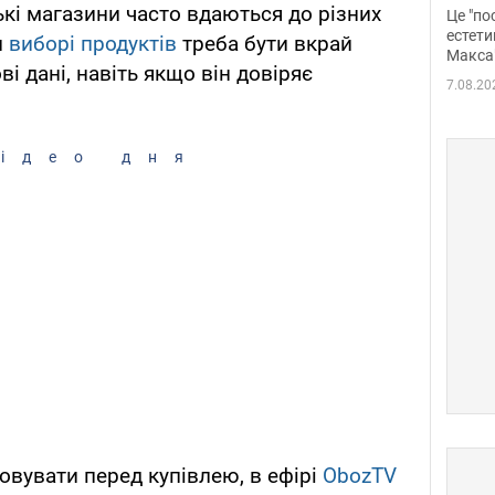
росі
ькі магазини часто вдаються до різних
Це "по
Фото
естети
и
виборі продуктів
треба бути вкрай
Макса
і дані, навіть якщо він довіряє
7.08.20
ідео дня
ховувати перед купівлею, в ефірі
ObozTV