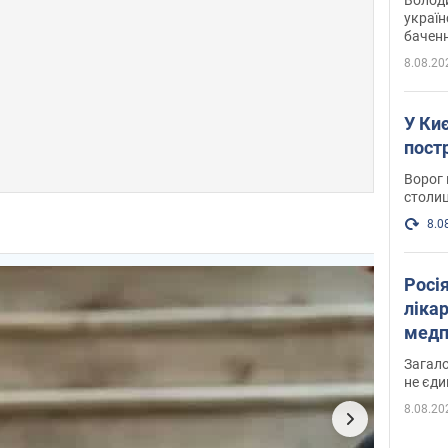
україн
баченн
у боро
8.08.20
У Киє
пост
Ворог 
столиц
8.0
Росі
ліка
медп
Загало
не єди
8.08.20