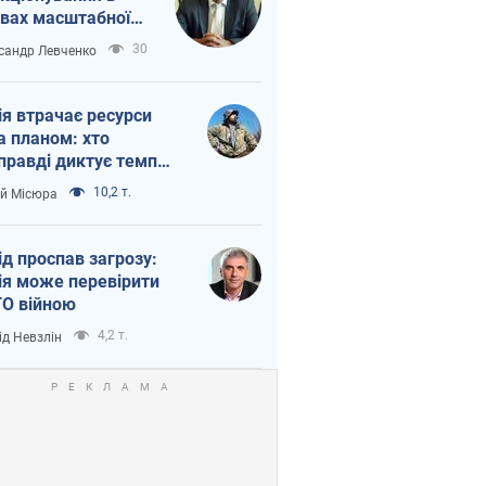
вах масштабної
нної кризи
30
сандр Левченко
ія втрачає ресурси
а планом: хто
правді диктує темп
ни
10,2 т.
ій Місюра
ід проспав загрозу:
ія може перевірити
О війною
4,2 т.
ід Невзлін