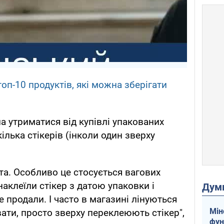
оп-10 продуктів, які можна зберігати
а утриматися від купівлі упакованих
кілька стікерів (інколи один зверху
та. Особливо це стосується вагових
наклеїли стікер з датою упаковки і
Дум
е продали. І часто в магазині лінуються
Мін
вати, просто зверху переклеюють стікер",
фун