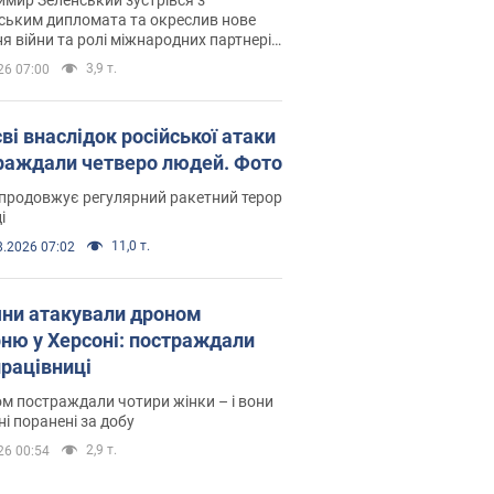
ським дипломата та окреслив нове
я війни та ролі міжнародних партнерів
тьбі з Росією
3,9 т.
26 07:00
ві внаслідок російської атаки
раждали четверо людей. Фото
продовжує регулярний ракетний терор
і
11,0 т.
8.2026 07:02
яни атакували дроном
рню у Херсоні: постраждали
рацівниці
м постраждали чотири жінки – і вони
ні поранені за добу
2,9 т.
26 00:54