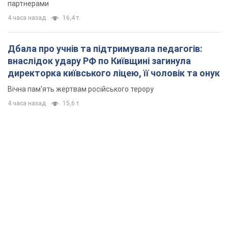
партнерами
4 часа назад
16,4 т.
Дбала про учнів та підтримувала педагогів:
внаслідок удару РФ по Київщині загинула
директорка київського ліцею, її чоловік та онук
Вічна пам'ять жертвам російського терору
4 часа назад
15,6 т.