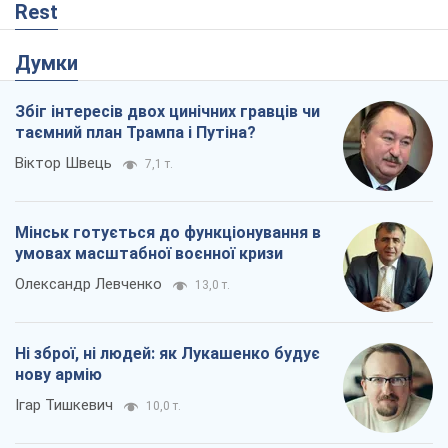
Rest
Думки
Збіг інтересів двох цинічних гравців чи
таємний план Трампа і Путіна?
Віктор Швець
7,1 т.
Мінськ готується до функціонування в
умовах масштабної воєнної кризи
Олександр Левченко
13,0 т.
Ні зброї, ні людей: як Лукашенко будує
нову армію
Ігар Тишкевич
10,0 т.