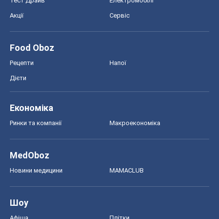
Тест Драйв
Електромобілі
Акції
Сервіс
Food Oboz
Рецепти
Напої
Дієти
Економіка
Ринки та компанії
Макроекономіка
MedOboz
Новини медицини
MAMACLUB
Шоу
Афіша
Плітки