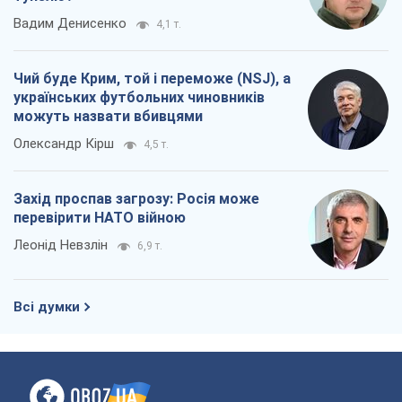
Вадим Денисенко
4,1 т.
Чий буде Крим, той і переможе (NSJ), а
українських футбольних чиновників
можуть назвати вбивцями
Олександр Кірш
4,5 т.
Захід проспав загрозу: Росія може
перевірити НАТО війною
Леонід Невзлін
6,9 т.
Всі думки