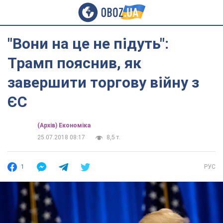
"Вони на це не підуть":
Трамп пояснив, як
завершити торгову війну з
ЄС
(Архів) Економіка
25.07.2018 08:17
8,5 т.
1
РУС