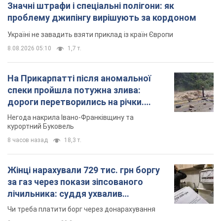
Значні штрафи і спеціальні полігони: як
проблему джипінгу вирішують за кордоном
Україні не завадить взяти приклад із країн Європи
8.08.2026 05:10
1,7 т.
На Прикарпатті після аномальної
спеки пройшла потужна злива:
дороги перетворились на річки.
Відео
Негода накрила Івано-Франківщину та
курортний Буковель
8 часов назад
18,3 т.
Жінці нарахували 729 тис. грн боргу
за газ через покази зіпсованого
лічильника: суддя ухвалив
неочікуване рішення
Чи треба платити борг через донарахування