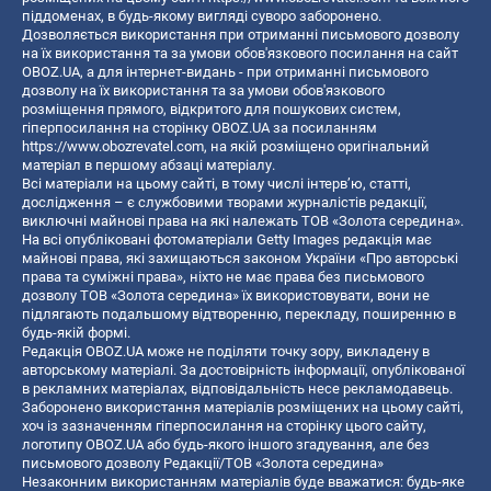
піддоменах, в будь-якому вигляді суворо заборонено.
Дозволяється використання при отриманні письмового дозволу
на їх використання та за умови обов'язкового посилання на сайт
OBOZ.UA, а для інтернет-видань - при отриманні письмового
дозволу на їх використання та за умови обов'язкового
розміщення прямого, відкритого для пошукових систем,
гіперпосилання на сторінку OBOZ.UA за посиланням
https://www.obozrevatel.com
, на якій розміщено оригінальний
матеріал в першому абзаці матеріалу.
Всі матеріали на цьому сайті, в тому числі інтерв’ю, статті,
дослідження – є службовими творами журналістів редакції,
виключні майнові права на які належать ТОВ «Золота середина».
На всі опубліковані фотоматеріали Getty Images редакція має
майнові права, які захищаються законом України «Про авторські
права та суміжні права», ніхто не має права без письмового
дозволу ТОВ «Золота середина» їх використовувати, вони не
підлягають подальшому відтворенню, перекладу, поширенню в
будь-якій формі.
Редакція OBOZ.UA може не поділяти точку зору, викладену в
авторському матеріалі. За достовірність інформації, опублікованої
в рекламних матеріалах, відповідальність несе рекламодавець.
Заборонено використання матеріалів розміщених на цьому сайті,
хоч із зазначенням гіперпосилання на сторінку цього сайту,
логотипу OBOZ.UA або будь-якого іншого згадування, але без
письмового дозволу Редакції/ТОВ «Золота середина»
Незаконним використанням матеріалів буде вважатися: будь-яке