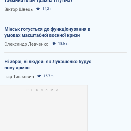
таємний план Трампа і Путіна?
Віктор Швець
14,3 т.
Мінськ готується до функціонування в
умовах масштабної воєнної кризи
Олександр Левченко
18,6 т.
Ні зброї, ні людей: як Лукашенко будує
нову армію
Ігар Тишкевич
15,7 т.