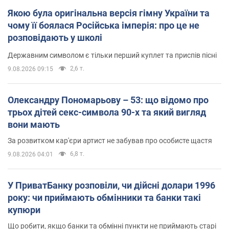
Якою була оригінальна версія гімну України та
чому її боялася Російська імперія: про це не
розповідають у школі
Державним символом є тільки перший куплет та приспів пісні
2,6 т.
9.08.2026 09:15
Олександру Пономарьову – 53: що відомо про
трьох дітей секс-символа 90-х та який вигляд
вони мають
За розвитком кар'єри артист не забував про особисте щастя
6,8 т.
9.08.2026 04:01
У ПриватБанку розповіли, чи дійсні долари 1996
року: чи приймають обмінники та банки такі
купюри
Що робити, якщо банки та обмінні пункти не приймають старі