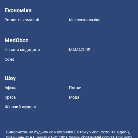
Економіка
Ринки та компанії
Макроекономіка
MedOboz
Новини медицини
MAMACLUB
Covid
Шоу
Афіша
Плітки
Краса
Мода
Жіночий журнал
Використання будь-яких матеріалів ( в тому числі фото- та відео-),
розміщених на цьому сайті
https://www.obozrevatel.com
та всіх його