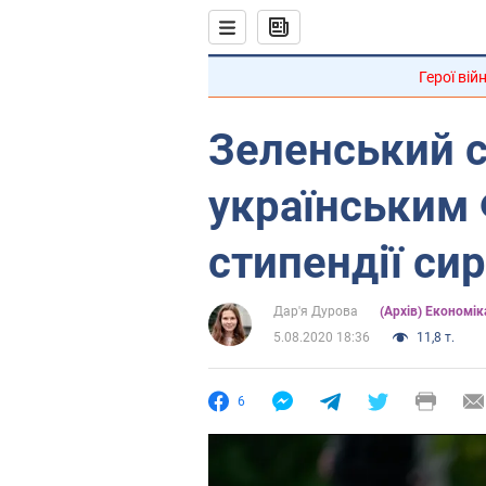
Герої вій
Зеленський 
українським
стипендії си
Дар'я Дурова
(Архів) Економік
5.08.2020 18:36
11,8 т.
6