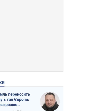
ки
мль переносить
ну в тил Європи:
 загрозою
тична логістика