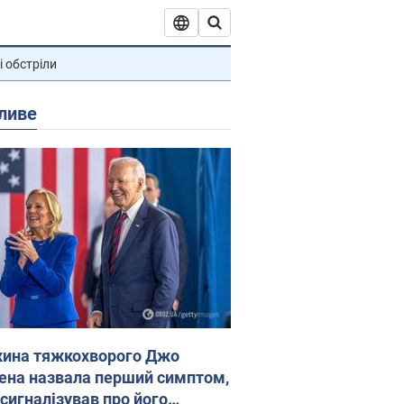
і обстріли
ливе
ина тяжкохворого Джо
ена назвала перший симптом,
 сигналізував про його