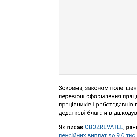
Зокрема, законом полегшені
перевірці оформлення праці
працівників і роботодавців 
додаткові блага й відшкоду
Як писав
OBOZREVATEL
, ра
пенсійних виплат до 9,6 тис