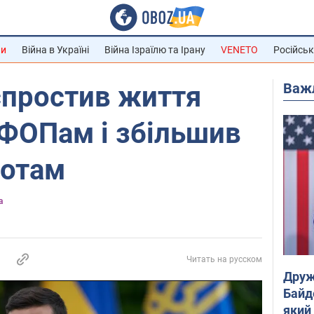
ни
Війна в Україні
Війна Ізраїлю та Ірану
VENETO
Російськ
Важ
спростив життя
 ФОПам і збільшив
ротам
а
Читать на русском
Друж
Байд
який