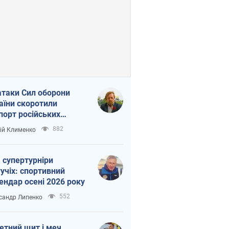
атаки Сил оборони
аїни скоротили
порт російських
топродуктів
882
ій Клименко
 супертурніри
учіх: спортивний
ендар осені 2026 року
552
сандр Липенко
етний щит і меч