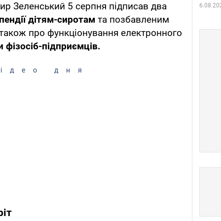
ир Зеленський 5 серпня підписав два
6.08.20
пендії дітям-сиротам
та позбавленим
а також про функціонування електронного
 фізосіб-підприємців.
ідео дня
ріт