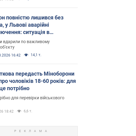
он повністю лишився без
а, у Львові аварійні
лючення: ситуація в
госистемі 6 серпня
ни вдарили по важливому
об'єкту
14,1 т.
8.2026 16:42
ткова передасть Міноборони
про чоловіків 18-60 років: для
 це потрібно
рібно для перевірки військового
6,6 т.
26 18:42