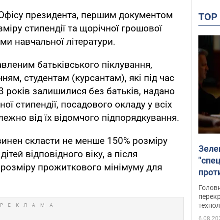
 Офісу президента, першим документом
TO
міру стипендії та щорічної грошової
ми навчальної літератури.
авленим батьківського піклування,
чням, студентам (курсантам), які під час
23 років залишилися без батьків, надано
ої стипендії, посадового окладу у всіх
лежно від їх відомчого підпорядкування.
винен скласти не менше 150% розміру
Зеле
ітей відповідного віку, а після
"спе
 розміру прожиткового мінімуму для
проти
през
Головн
перекр
технол
6.08.20