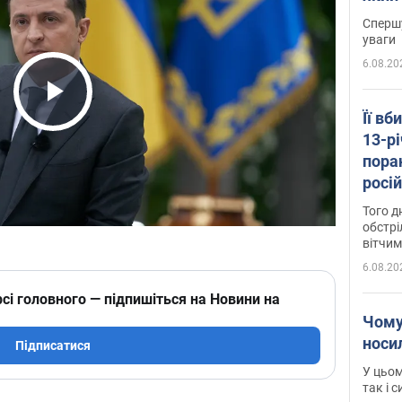
"агр
Спершу
уваги
6.08.20
Play Video
Її вб
13-рі
пора
росій
Сумщ
Того д
обстрі
вітчим
6.08.20
сі головного — підпишіться на Новини на
Чому
носи
Підписатися
У цьом
так і 