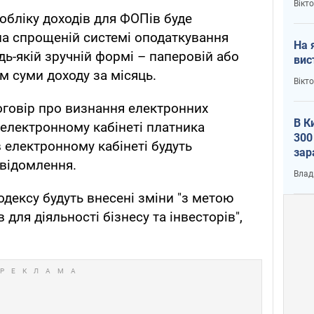
Вікт
обліку доходів для ФОПів буде
 на спрощеній системі оподаткування
На 
дь-якій зручній формі – паперовій або
вис
м суми доходу за місяць.
Вікт
договір про визнання електронних
В К
 електронному кабінеті платника
300
 електронному кабінеті будуть
зар
овідомлення.
всу
Влад
одексу будуть внесені зміни "з метою
для діяльності бізнесу та інвесторів",