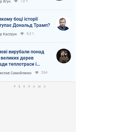
7,0 т.
ор Ягун
якому боці історії
тупає Дональд Трамп?
6,3 т.
ор Каспрук
иєві вирубали понад
 великих дерев
ади теплотраси і
переч Генплану
264
ислав Самойленко