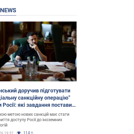
P NEWS
нський доручив підготувати
ціальну санкційну операцію"
 Росії: які завдання поставив
идент. Фото
ою метою нових санкцій має стати
иття доступу Росії до іноземних
огій
11,0 т.
26 19:32