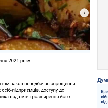
ічня 2021 року.
в
Дум
нтом закон передбачає спрощення
 осіб-підприємців, доступу до
Кре
ника податків і розширення його
вій
під
кри