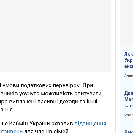
Як 
Укр
екс
наф
Андр
 умови податкових перевірок. При
вників усунуто можливість опитувати
Два
Маг
про виплачені пасивні доходи та інші
кал
вання.
Олек
ніше Кабмін України схвалив
підвищення
. гривень
для членів сімей
Рак