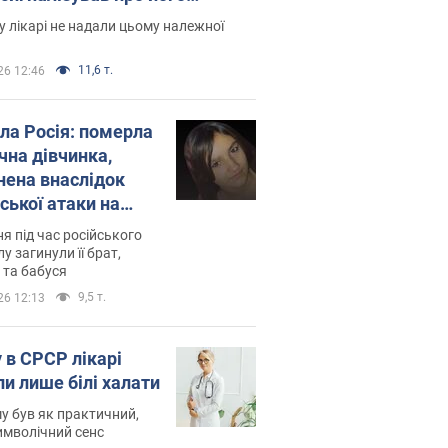
есивний" рак
 лікарі не надали цьому належної
11,6 т.
26 12:46
ила Росія: померла
чна дівчинка,
нена внаслідок
ської атаки на
ину. Фото
ня під час російського
лу загинули її брат,
 та бабуся
9,5 т.
26 12:13
 в СРСР лікарі
ли лише білі халати
у був як практичний,
символічний сенс