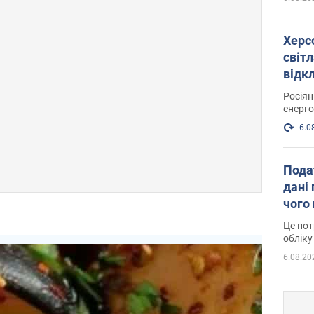
Херс
світл
відк
енер
Росія
енерго
6.0
Пода
дані 
чого
Це пот
обліку
6.08.20