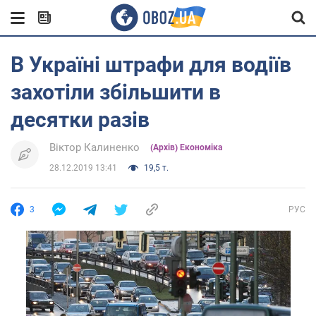
В Україні штрафи для водіїв
захотіли збільшити в
десятки разів
Віктор Калиненко
(Архів) Економіка
28.12.2019 13:41
19,5 т.
3
РУС