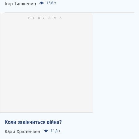
Ігар Тишкевич
15,8 т.
Коли закінчиться війна?
Юрій Хрістензен
11,3 т.