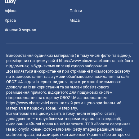
Шоу
Афіша
Плітки
Краса
Мода
Жіночий журнал
Використання будь-яких матеріалів ( в тому числі фото- та відео-),
розміщених на цьому сайті
https://www.obozrevatel.com
та всіх його
піддоменах, в будь-якому вигляді суворо заборонено.
Дозволяється використання при отриманні письмового дозволу
на їх використання та за умови обов'язкового посилання на сайт
OBOZ.UA, а для інтернет-видань - при отриманні письмового
дозволу на їх використання та за умови обов'язкового
розміщення прямого, відкритого для пошукових систем,
гіперпосилання на сторінку OBOZ.UA за посиланням
https://www.obozrevatel.com
, на якій розміщено оригінальний
матеріал в першому абзаці матеріалу.
Всі матеріали на цьому сайті, в тому числі інтерв’ю, статті,
дослідження – є службовими творами журналістів редакції,
виключні майнові права на які належать ТОВ «Золота середина».
На всі опубліковані фотоматеріали Getty Images редакція має
майнові права, які захищаються законом України «Про авторські