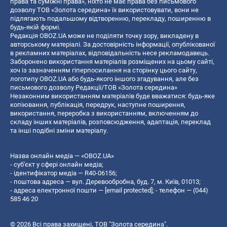
права та суміжні права», ніхто не має права без письмового
дозволу ТОВ «Золота середина» їх використовувати, вони не
підлягають подальшому відтворенню, перекладу, поширенню в
будь-якій формі.
Редакція OBOZ.UA може не поділяти точку зору, викладену в
авторському матеріалі. За достовірність інформації, опублікованої
в рекламних матеріалах, відповідальність несе рекламодавець.
Заборонено використання матеріалів розміщених на цьому сайті,
хоч із зазначенням гіперпосилання на сторінку цього сайту,
логотипу OBOZ.UA або будь-якого іншого згадування, але без
письмового дозволу Редакції/ТОВ «Золота середина»
Незаконним використанням матеріалів буде вважатися: будь-яке
копiювання, публiкацiя, передрук, наступне поширення,
використання, переробка з використанням, включенням до
складу інших матеріалів, розповсюдження, адаптація, переклад
та інші подібні зміни матеріалу.
Назва онлайн медіа — «OBOZ.UA»
- суб'єкт у сфері онлайн медіа;
- ідентифікатор медіа — R40-06156;
- поштова адреса — вул. Деревообробна, буд. 7, м. Київ, 01013;
- адреса електронної пошти —
[email protected]
; - телефон — (044)
585 46 20
© 2026 Всі права захищені, ТОВ "Золота середина".