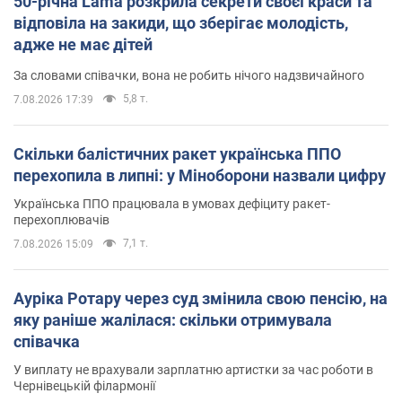
50-річна Lama розкрила секрети своєї краси та
відповіла на закиди, що зберігає молодість,
адже не має дітей
За словами співачки, вона не робить нічого надзвичайного
5,8 т.
7.08.2026 17:39
Скільки балістичних ракет українська ППО
перехопила в липні: у Міноборони назвали цифру
Українська ППО працювала в умовах дефіциту ракет-
перехоплювачів
7,1 т.
7.08.2026 15:09
Ауріка Ротару через суд змінила свою пенсію, на
яку раніше жалілася: скільки отримувала
співачка
У виплату не врахували зарплатню артистки за час роботи в
Чернівецькій філармонії