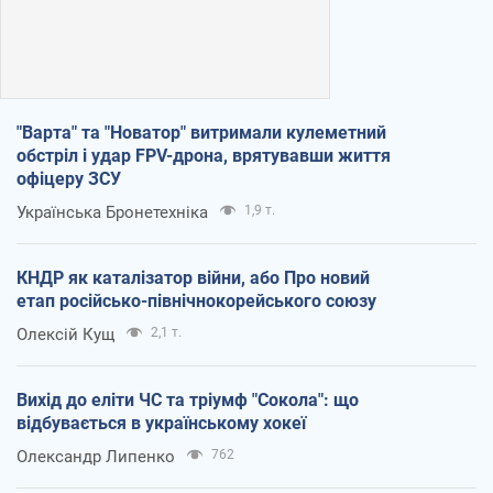
"Варта" та "Новатор" витримали кулеметний
обстріл і удар FPV-дрона, врятувавши життя
офіцеру ЗСУ
Українська Бронетехніка
1,9 т.
КНДР як каталізатор війни, або Про новий
етап російсько-північнокорейського союзу
Олексій Кущ
2,1 т.
Вихід до еліти ЧС та тріумф "Сокола": що
відбувається в українському хокеї
Олександр Липенко
762