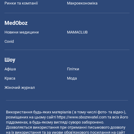
Ринки та компанії
Макроекономіка
MedOboz
Новини медицини
MAMACLUB
Covid
Шоу
Афіша
Плітки
Краса
Мода
Жіночий журнал
Використання будь-яких матеріалів ( в тому числі фото- та відео-),
розміщених на цьому сайті
https://www.obozrevatel.com
та всіх його
піддоменах, в будь-якому вигляді суворо заборонено.
Дозволяється використання при отриманні письмового дозволу
на їх використання та за умови обов'язкового посилання на сайт