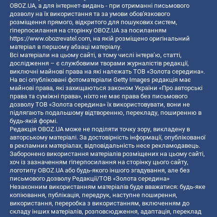
OBOZ.UA, а для інтернет-видань - при отриманні письмового
дозволу на їх використання та за умови обов'язкового
розміщення прямого, відкритого для пошукових систем,
гіперпосилання на сторінку OBOZ.UA за посиланням
https://www.obozrevatel.com
, на якій розміщено оригінальний
матеріал в першому абзаці матеріалу.
Всі матеріали на цьому сайті, в тому числі інтерв’ю, статті,
дослідження – є службовими творами журналістів редакції,
виключні майнові права на які належать ТОВ «Золота середина».
На всі опубліковані фотоматеріали Getty Images редакція має
майнові права, які захищаються законом України «Про авторські
права та суміжні права», ніхто не має права без письмового
дозволу ТОВ «Золота середина» їх використовувати, вони не
підлягають подальшому відтворенню, перекладу, поширенню в
будь-якій формі.
Редакція OBOZ.UA може не поділяти точку зору, викладену в
авторському матеріалі. За достовірність інформації, опублікованої
в рекламних матеріалах, відповідальність несе рекламодавець.
Заборонено використання матеріалів розміщених на цьому сайті,
хоч із зазначенням гіперпосилання на сторінку цього сайту,
логотипу OBOZ.UA або будь-якого іншого згадування, але без
письмового дозволу Редакції/ТОВ «Золота середина»
Незаконним використанням матеріалів буде вважатися: будь-яке
копiювання, публiкацiя, передрук, наступне поширення,
використання, переробка з використанням, включенням до
складу інших матеріалів, розповсюдження, адаптація, переклад