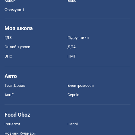
Хокей
Бокс
Формула-1
Моя школа
ГДЗ
Підручники
Онлайн уроки
ДПА
ЗНО
НМТ
Авто
Тест Драйв
Електромобілі
Акції
Сервіс
Food Oboz
Рецепти
Напої
Новини Кулінарії