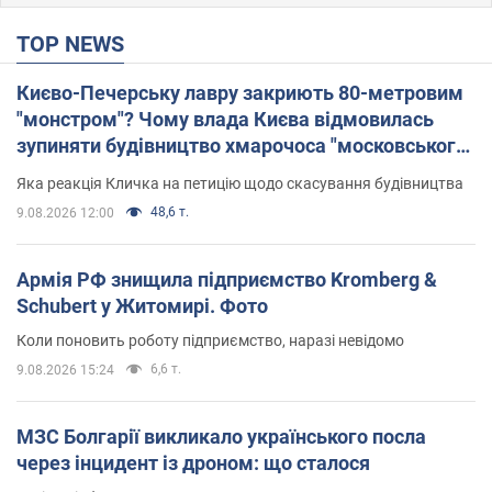
TOP NEWS
Києво-Печерську лавру закриють 80-метровим
"монстром"? Чому влада Києва відмовилась
зупиняти будівництво хмарочоса "московського
вірянина"
Яка реакція Кличка на петицію щодо скасування будівництва
48,6 т.
9.08.2026 12:00
Армія РФ знищила підприємство Kromberg &
Schubert у Житомирі. Фото
Коли поновить роботу підприємство, наразі невідомо
6,6 т.
9.08.2026 15:24
МЗС Болгарії викликало українського посла
через інцидент із дроном: що сталося