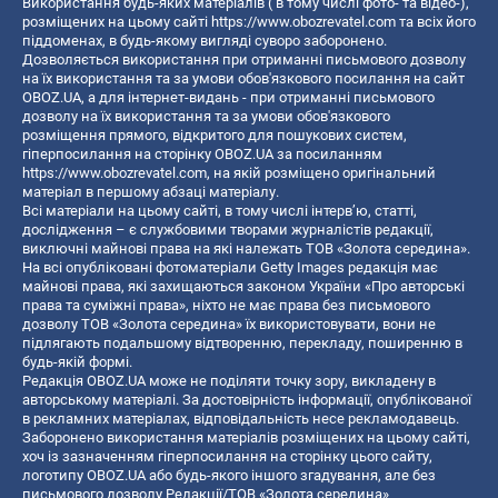
Використання будь-яких матеріалів ( в тому числі фото- та відео-),
розміщених на цьому сайті
https://www.obozrevatel.com
та всіх його
піддоменах, в будь-якому вигляді суворо заборонено.
Дозволяється використання при отриманні письмового дозволу
на їх використання та за умови обов'язкового посилання на сайт
OBOZ.UA, а для інтернет-видань - при отриманні письмового
дозволу на їх використання та за умови обов'язкового
розміщення прямого, відкритого для пошукових систем,
гіперпосилання на сторінку OBOZ.UA за посиланням
https://www.obozrevatel.com
, на якій розміщено оригінальний
матеріал в першому абзаці матеріалу.
Всі матеріали на цьому сайті, в тому числі інтерв’ю, статті,
дослідження – є службовими творами журналістів редакції,
виключні майнові права на які належать ТОВ «Золота середина».
На всі опубліковані фотоматеріали Getty Images редакція має
майнові права, які захищаються законом України «Про авторські
права та суміжні права», ніхто не має права без письмового
дозволу ТОВ «Золота середина» їх використовувати, вони не
підлягають подальшому відтворенню, перекладу, поширенню в
будь-якій формі.
Редакція OBOZ.UA може не поділяти точку зору, викладену в
авторському матеріалі. За достовірність інформації, опублікованої
в рекламних матеріалах, відповідальність несе рекламодавець.
Заборонено використання матеріалів розміщених на цьому сайті,
хоч із зазначенням гіперпосилання на сторінку цього сайту,
логотипу OBOZ.UA або будь-якого іншого згадування, але без
письмового дозволу Редакції/ТОВ «Золота середина»