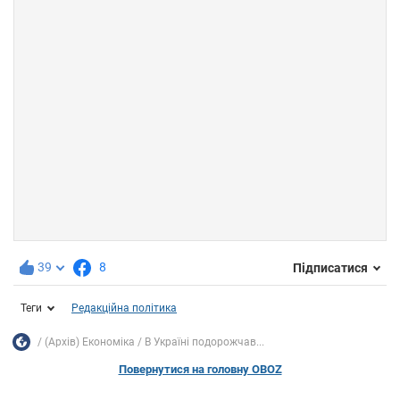
39
8
Підписатися
Теги
Редакційна політика
(Архів) Економіка
В Україні подорожчав...
Повернутися на головну OBOZ