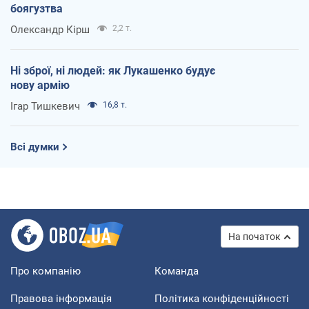
боягузтва
Олександр Кірш
2,2 т.
Ні зброї, ні людей: як Лукашенко будує
нову армію
Ігар Тишкевич
16,8 т.
Всі думки
На початок
Про компанію
Команда
Правова інформація
Політика конфіденційності