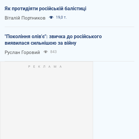
Як протидіяти російській балістиці
Віталій Портников
19,0 т.
"Покоління олів'є": звичка до російського
виявилася сильнішою за війну
Руслан Горовий
843