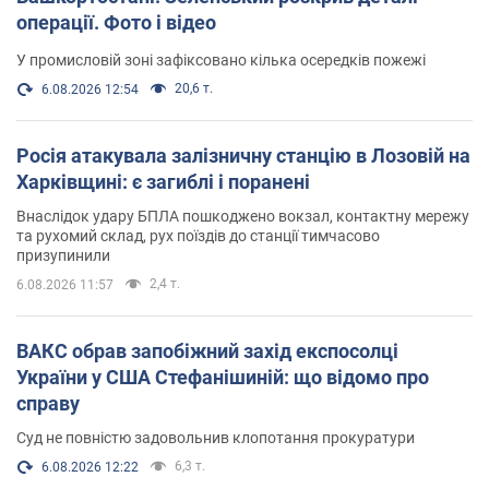
операції. Фото і відео
У промисловій зоні зафіксовано кілька осередків пожежі
20,6 т.
6.08.2026 12:54
Росія атакувала залізничну станцію в Лозовій на
Харківщині: є загиблі і поранені
Внаслідок удару БПЛА пошкоджено вокзал, контактну мережу
та рухомий склад, рух поїздів до станції тимчасово
призупинили
2,4 т.
6.08.2026 11:57
ВАКС обрав запобіжний захід експосолці
України у США Стефанішиній: що відомо про
справу
Суд не повністю задовольнив клопотання прокуратури
6,3 т.
6.08.2026 12:22