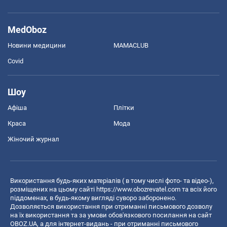
MedOboz
Новини медицини
MAMACLUB
Covid
Шоу
Афіша
Плітки
Краса
Мода
Жіночий журнал
Використання будь-яких матеріалів ( в тому числі фото- та відео-),
розміщених на цьому сайті
https://www.obozrevatel.com
та всіх його
піддоменах, в будь-якому вигляді суворо заборонено.
Дозволяється використання при отриманні письмового дозволу
на їх використання та за умови обов'язкового посилання на сайт
OBOZ.UA, а для інтернет-видань - при отриманні письмового