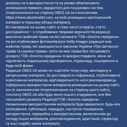
дозволу на їх використання та за умови обов'язкового
розміщення прямого, відкритого для пошукових систем,
гіперпосилання на сторінку OBOZ.UA за посиланням
https://www.obozrevatel.com
, на якій розміщено оригінальний
матеріал в першому абзаці матеріалу.
Всі матеріали на цьому сайті, в тому числі інтерв’ю, статті,
дослідження – є службовими творами журналістів редакції,
виключні майнові права на які належать ТОВ «Золота середина».
На всі опубліковані фотоматеріали Getty Images редакція має
майнові права, які захищаються законом України «Про авторські
права та суміжні права», ніхто не має права без письмового
дозволу ТОВ «Золота середина» їх використовувати, вони не
підлягають подальшому відтворенню, перекладу, поширенню в
будь-якій формі.
Редакція OBOZ.UA може не поділяти точку зору, викладену в
авторському матеріалі. За достовірність інформації, опублікованої
в рекламних матеріалах, відповідальність несе рекламодавець.
Заборонено використання матеріалів розміщених на цьому сайті,
хоч із зазначенням гіперпосилання на сторінку цього сайту,
логотипу OBOZ.UA або будь-якого іншого згадування, але без
письмового дозволу Редакції/ТОВ «Золота середина»
Незаконним використанням матеріалів буде вважатися: будь-яке
копiювання, публiкацiя, передрук, наступне поширення,
використання, переробка з використанням, включенням до
складу інших матеріалів, розповсюдження, адаптація, переклад
та інші подібні зміни матеріалу.