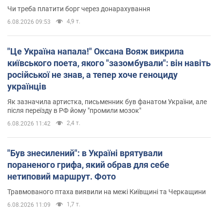
Чи треба платити борг через донарахування
4,9 т.
6.08.2026 09:53
"Це Україна напала!" Оксана Вояж викрила
київського поета, якого "зазомбували": він навіть
російської не знав, а тепер хоче геноциду
українців
Як зазначила артистка, письменник був фанатом України, але
після переїзду в РФ йому "промили мозок"
2,4 т.
6.08.2026 11:42
"Був знесилений": в Україні врятували
пораненого грифа, який обрав для себе
нетиповий маршрут. Фото
Травмованого птаха виявили на межі Київщині та Черкащини
1,7 т.
6.08.2026 11:09