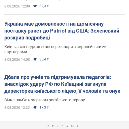
32,3 т.
8.08.2026 12:00
Україна має домовленості на щомісячну
поставку ракет до Patriot від США: Зеленський
розкрив подробиці
Київ також веде активні переговори з європейськими
партнерами
35,4 т.
8.08.2026 14:08
Дбала про учнів та підтримувала педагогів:
внаслідок удару РФ по Київщині загинула
директорка київського ліцею, її чоловік та онук
Вічна пам'ять жертвам російського терору
17,3 т.
8.08.2026 13:32