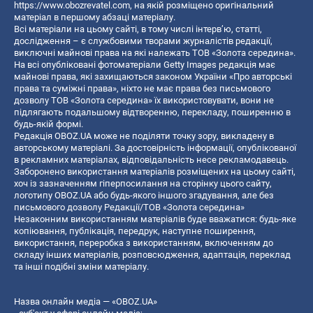
https://www.obozrevatel.com
, на якій розміщено оригінальний
матеріал в першому абзаці матеріалу.
Всі матеріали на цьому сайті, в тому числі інтерв’ю, статті,
дослідження – є службовими творами журналістів редакції,
виключні майнові права на які належать ТОВ «Золота середина».
На всі опубліковані фотоматеріали Getty Images редакція має
майнові права, які захищаються законом України «Про авторські
права та суміжні права», ніхто не має права без письмового
дозволу ТОВ «Золота середина» їх використовувати, вони не
підлягають подальшому відтворенню, перекладу, поширенню в
будь-якій формі.
Редакція OBOZ.UA може не поділяти точку зору, викладену в
авторському матеріалі. За достовірність інформації, опублікованої
в рекламних матеріалах, відповідальність несе рекламодавець.
Заборонено використання матеріалів розміщених на цьому сайті,
хоч із зазначенням гіперпосилання на сторінку цього сайту,
логотипу OBOZ.UA або будь-якого іншого згадування, але без
письмового дозволу Редакції/ТОВ «Золота середина»
Незаконним використанням матеріалів буде вважатися: будь-яке
копiювання, публiкацiя, передрук, наступне поширення,
використання, переробка з використанням, включенням до
складу інших матеріалів, розповсюдження, адаптація, переклад
та інші подібні зміни матеріалу.
Назва онлайн медіа — «OBOZ.UA»