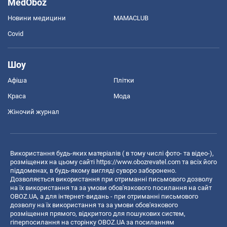
MedOboz
Новини медицини
MAMACLUB
Covid
Шоу
Афіша
Плітки
Краса
Мода
Жіночий журнал
Використання будь-яких матеріалів ( в тому числі фото- та відео-),
розміщених на цьому сайті
https://www.obozrevatel.com
та всіх його
піддоменах, в будь-якому вигляді суворо заборонено.
Дозволяється використання при отриманні письмового дозволу
на їх використання та за умови обов'язкового посилання на сайт
OBOZ.UA, а для інтернет-видань - при отриманні письмового
дозволу на їх використання та за умови обов'язкового
розміщення прямого, відкритого для пошукових систем,
гіперпосилання на сторінку OBOZ.UA за посиланням