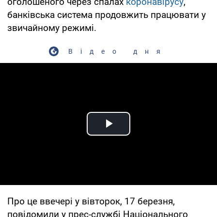
оголошеного через спалах
коронавірусу
,
банківська система продовжить працювати у
звичайному режимі.
Відео дня
Play Video
Про це ввечері у вівторок, 17 березня,
повідомили у прес-службі Національного