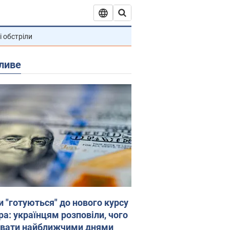
і обстріли
ливе
и "готуються" до нового курсу
ра: українцям розповіли, чого
увати найближчими днями