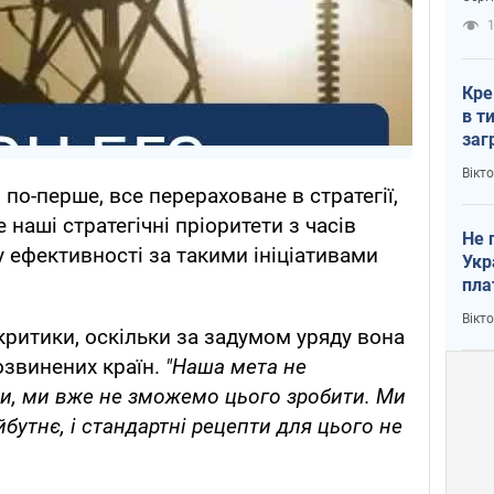
рак
1
Кре
в т
заг
лог
Вікт
 по-перше, все перераховане в стратегії,
е наші стратегічні пріоритети з часів
Не 
 ефективності за такими ініціативами
Укр
пла
Вікт
 критики, оскільки за задумом уряду вона
озвинених країн.
"Наша мета не
ни, ми вже не зможемо цього зробити. Ми
бутнє, і стандартні рецепти для цього не