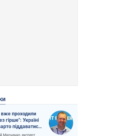
ки
 вже проходили
ез гірше": Україні
варто піддаватися
вірі через
ій Марченко, експерт