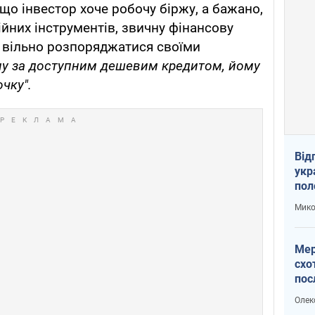
 що інвестор хоче робочу біржу, а бажано,
ійних інструментів, звичну фінансову
 вільно розпоряджатися своїми
аїну за доступним дешевим кредитом, йому
чку".
Від
укр
пол
укр
Мико
Мер
схо
пос
укр
Олек