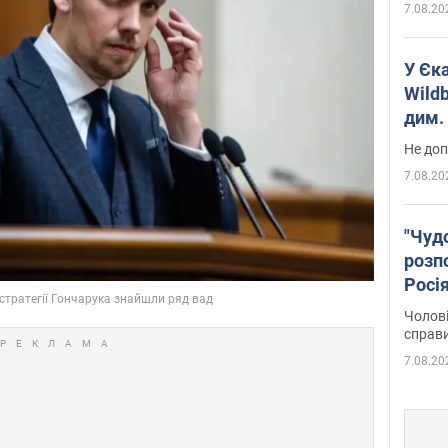
7.08.20
У Єк
Wildb
дим. 
Не доп
7.08.20
"Чуд
розпо
Росі
Фото
Чолові
справ
7.08.20