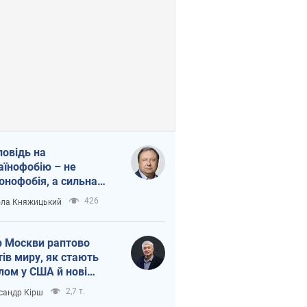
повідь на
аїнофобію – не
онофобія, а сильна
аїнська держава
426
ла Княжицький
 Москви раптово
тів миру, як стають
лом у США й нові
аїнські топ-рейтинги
2,7 т.
сандр Кірш