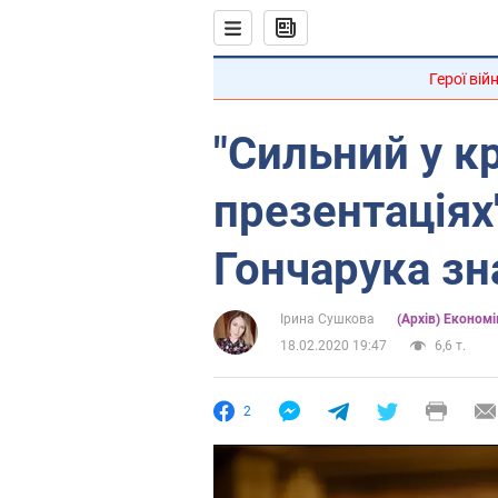
Герої вій
"Сильний у к
презентаціях"
Гончарука зн
Ірина Сушкова
(Архів) Економі
18.02.2020 19:47
6,6 т.
2