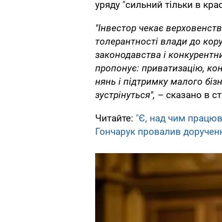
уряду "сильний тільки в кра
"Інвестор чекає верховенств
толерантності влади до коруп
законодавства і конкурентних
пропонує: приватизацію, кон
нянь і підтримку малого бізн
зустрінуться",
– сказано в ст
Читайте:
"Є, над чим працюв
Гончарук провалив доручен