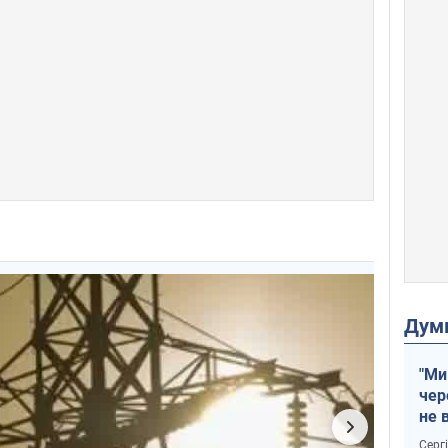
Дум
"Ми
чер
не 
зне
Серг