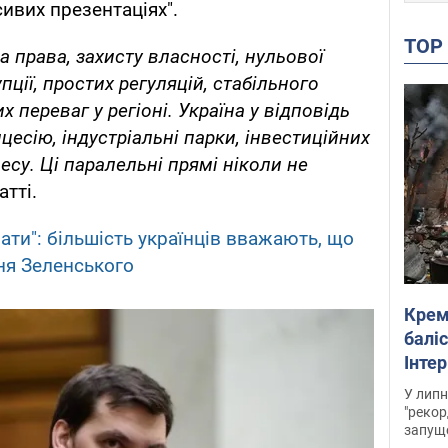
сивих презентаціях".
TO
а права, захисту власності, нульової
ції, простих регуляцій, стабільного
 переваг у регіоні. Україна у відповідь
цесію, індустріальні парки, інвестиційних
есу. Ці паралельні прямі ніколи не
атті.
ати": більшість українців вважають, що
ня Зеленського
Крем
баліс
Інте
У липн
"рекор
запуще