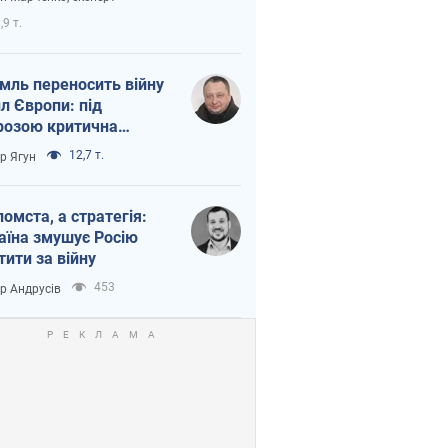
етний терор
,9 т.
мль переносить війну
ил Європи: під
розою критична
істика
12,7 т.
ор Ягун
помста, а стратегія:
аїна змушує Росію
тити за війну
453
ор Андрусів