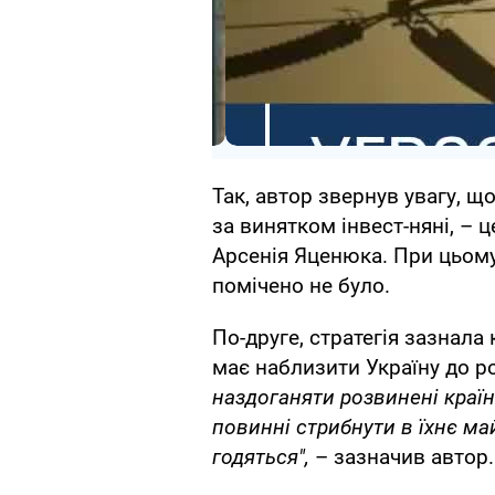
Так, автор звернув увагу, що
за винятком інвест-няні, – ц
Арсенія Яценюка. При цьому
помічено не було.
По-друге, стратегія зазнала
має наблизити Україну до р
наздоганяти розвинені краї
повинні стрибнути в їхнє май
годяться",
– зазначив автор.