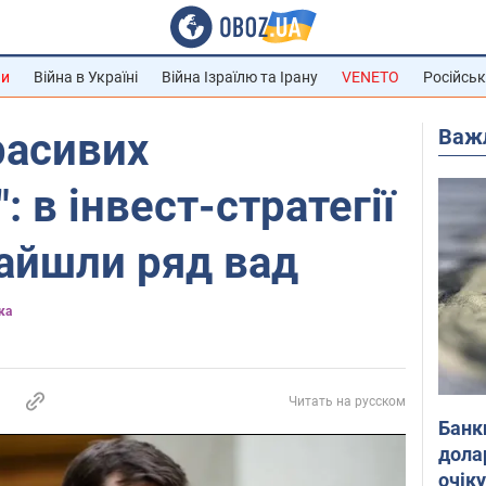
ни
Війна в Україні
Війна Ізраїлю та Ірану
VENETO
Російськ
Важ
расивих
: в інвест-стратегії
айшли ряд вад
ка
Читать на русском
Банк
дола
очік