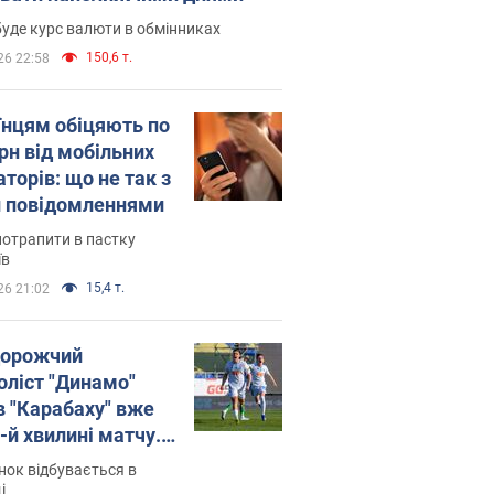
уде курс валюти в обмінниках
150,6 т.
26 22:58
їнцям обіцяють по
рн від мобільних
торів: що не так з
 повідомленнями
потрапити в пастку
їв
15,4 т.
26 21:02
орожчий
оліст "Динамо"
в "Карабаху" вже
-й хвилині матчу.
о
ок відбувається в
і