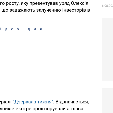
ого росту, яку презентував уряд Олексія
6.08.20
, що заважають залученню інвесторів в
ідео дня
еріалі
"Дзеркала тижня"
. Відзначається,
ників вкотре проігнорували а глава