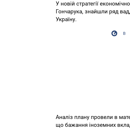
У новій стратегії економічн
Гончарука, знайшли ряд вад
Україну.
В
Аналіз плану провели в мат
що бажання іноземних вклад