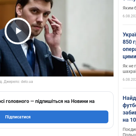
Яким б
6.08.20
Укра
Play Video
850 г
опера
цими
Як не 
шахра
6.08.20
Найд
сі головного — підпишіться на Новини на
футб
заби
Підписатися
на 10
Віде
Поєдин
Польщ