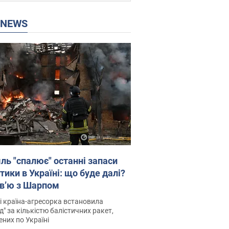
P NEWS
ль "спалює" останні запаси
тики в Україні: що буде далі?
рв’ю з Шарпом
і країна-агресорка встановила
д" за кількістю балістичних ракет,
них по Україні