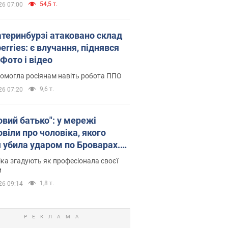
54,5 т.
26 07:00
атеринбурзі атаковано склад
erries: є влучання, піднявся
Фото і відео
омогла росіянам навіть робота ППО
9,6 т.
26 07:20
овий батько": у мережі
віли про чоловіка, якого
я убила ударом по Броварах.
ка згадують як професіонала своєї
и
1,8 т.
26 09:14