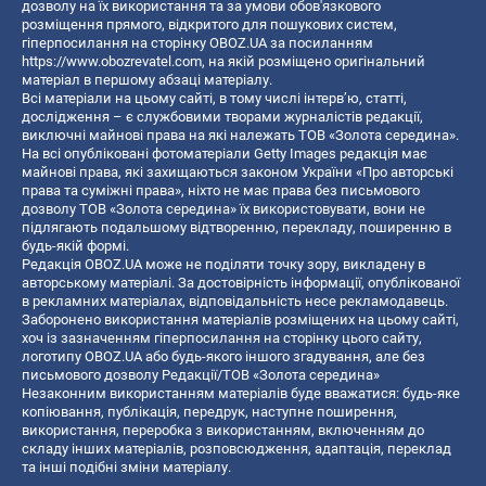
дозволу на їх використання та за умови обов'язкового
розміщення прямого, відкритого для пошукових систем,
гіперпосилання на сторінку OBOZ.UA за посиланням
https://www.obozrevatel.com
, на якій розміщено оригінальний
матеріал в першому абзаці матеріалу.
Всі матеріали на цьому сайті, в тому числі інтерв’ю, статті,
дослідження – є службовими творами журналістів редакції,
виключні майнові права на які належать ТОВ «Золота середина».
На всі опубліковані фотоматеріали Getty Images редакція має
майнові права, які захищаються законом України «Про авторські
права та суміжні права», ніхто не має права без письмового
дозволу ТОВ «Золота середина» їх використовувати, вони не
підлягають подальшому відтворенню, перекладу, поширенню в
будь-якій формі.
Редакція OBOZ.UA може не поділяти точку зору, викладену в
авторському матеріалі. За достовірність інформації, опублікованої
в рекламних матеріалах, відповідальність несе рекламодавець.
Заборонено використання матеріалів розміщених на цьому сайті,
хоч із зазначенням гіперпосилання на сторінку цього сайту,
логотипу OBOZ.UA або будь-якого іншого згадування, але без
письмового дозволу Редакції/ТОВ «Золота середина»
Незаконним використанням матеріалів буде вважатися: будь-яке
копiювання, публiкацiя, передрук, наступне поширення,
використання, переробка з використанням, включенням до
складу інших матеріалів, розповсюдження, адаптація, переклад
та інші подібні зміни матеріалу.