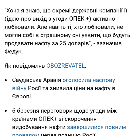
"Хоча я знаю, що окремі державні компанії її
(ідею про вихід з угоди ОПЕК +) активно
лобіювали. Але навіть ті, хто лобіювали, не
могли собі в страшному сні уявити, що будуть
продавати нафту за 25 доларів", - зазначив
Федун.
Як повідомляв
OBOZREVATEL
:
Саудівська Аравія
оголосила нафтову
війну
Росії та знизила ціни на нафту в
Європі.
6 березня переговори щодо угоди між
країнами ОПЕК+ зі скорочення
видобування нафти
завершилися повним
провалом
через позицію Росії.