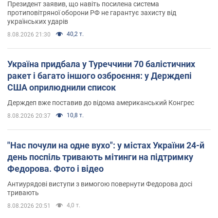
Президент заявив, що навіть посилена система
протиповітряної оборони РФ не гарантує захисту від
українських ударів
40,2 т.
8.08.2026 21:30
Україна придбала у Туреччини 70 балістичних
ракет і багато іншого озброєння: у Держдепі
США оприлюднили список
Держдеп вже поставив до відома американський Конгрес
10,8 т.
8.08.2026 20:37
"Нас почули на одне вухо": у містах України 24-й
день поспіль тривають мітинги на підтримку
Федорова. Фото і відео
Антиурядові виступи з вимогою повернути Федорова досі
тривають
4,0 т.
8.08.2026 20:51