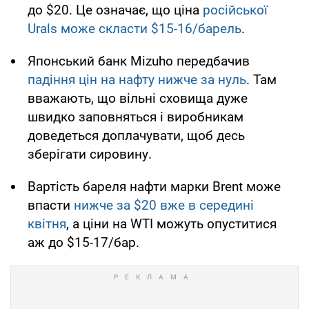
до $20. Це означає, що ціна
російської
Urals може скласти $15-16/барель
.
Японський банк Mizuho передбачив
падіння цін на нафту нижче за нуль
. Там
вважають, що вільні сховища дуже
швидко заповняться і виробникам
доведеться доплачувати, щоб десь
зберігати сировину.
Вартість бареля нафти марки Brent може
впасти
нижче за $20 вже в середині
квітня
, а ціни на WTI можуть опуститися
аж до $15-17/бар.