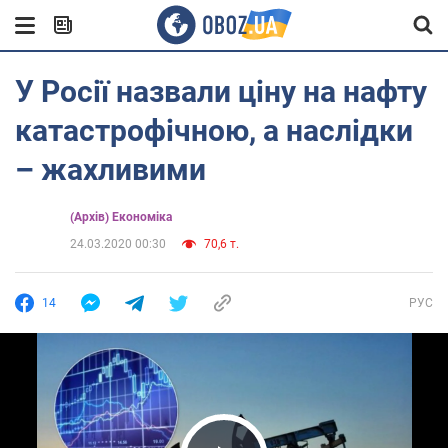
У Росії назвали ціну на нафту
катастрофічною, а наслідки
– жахливими
(Архів) Економіка
24.03.2020 00:30
70,6 т.
14
РУС