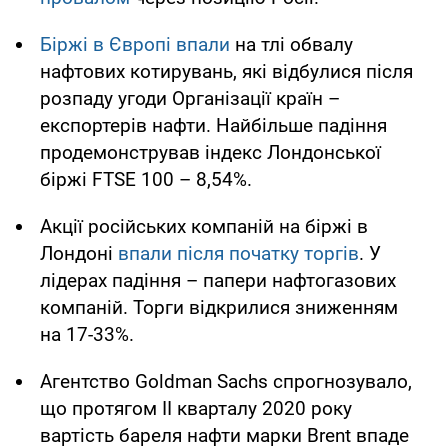
Біржі в Європі впали
на тлі обвалу
нафтових котирувань, які відбулися після
розпаду угоди Організації країн –
експортерів нафти. Найбільше падіння
продемонстрував індекс Лондонської
біржі FTSE 100 – 8,54%.
Акції російських компаній на біржі в
Лондоні
впали після початку торгів
. У
лідерах падіння – папери нафтогазових
компаній. Торги відкрилися зниженням
на 17-33%.
Агентство Goldman Sachs спрогнозувало,
що протягом II кварталу 2020 року
вартість бареля нафти марки Brent впаде