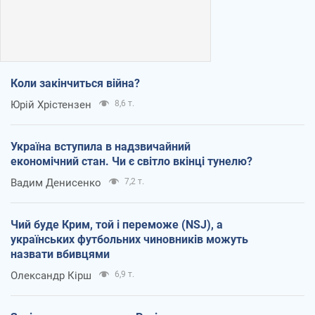
Коли закінчиться війна?
Юрій Хрістензен
8,6 т.
Україна вступила в надзвичайний
економічний стан. Чи є світло вкінці тунелю?
Вадим Денисенко
7,2 т.
Чий буде Крим, той і переможе (NSJ), а
українських футбольних чиновників можуть
назвати вбивцями
Олександр Кірш
6,9 т.