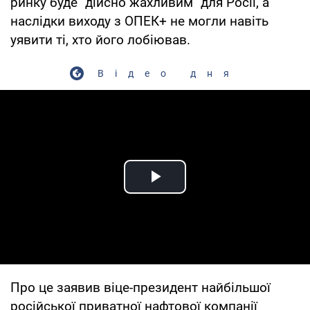
ринку буде "дійсно жахливим" для Росії, а
наслідки виходу з ОПЕК+ не могли навіть
уявити ті, хто його лобіював.
Відео дня
Play Video
Про це заявив віце-президент найбільшої
російської приватної нафтової компанії