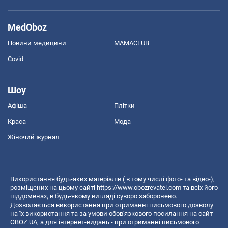
MedOboz
Новини медицини
MAMACLUB
Covid
Шоу
Афіша
Плітки
Краса
Мода
Жіночий журнал
Використання будь-яких матеріалів ( в тому числі фото- та відео-),
розміщених на цьому сайті
https://www.obozrevatel.com
та всіх його
піддоменах, в будь-якому вигляді суворо заборонено.
Дозволяється використання при отриманні письмового дозволу
на їх використання та за умови обов'язкового посилання на сайт
OBOZ.UA, а для інтернет-видань - при отриманні письмового