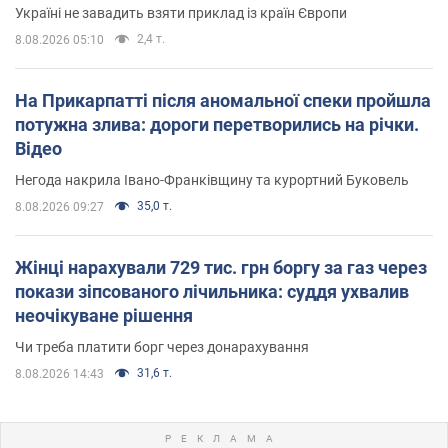
Україні не завадить взяти приклад із країн Європи
2,4 т.
8.08.2026 05:10
На Прикарпатті після аномальної спеки пройшла
потужна злива: дороги перетворились на річки.
Відео
Негода накрила Івано-Франківщину та курортний Буковель
35,0 т.
8.08.2026 09:27
Жінці нарахували 729 тис. грн боргу за газ через
покази зіпсованого лічильника: суддя ухвалив
неочікуване рішення
Чи треба платити борг через донарахування
31,6 т.
8.08.2026 14:43