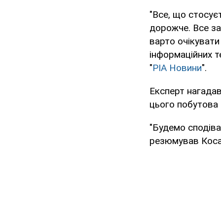
"Все, що стосує
дорожче. Все за
варто очікувати
інформаційних т
"
РІА Новини
".
Експерт нагадав
цього побутова 
"Будемо сподіва
резюмував Коса