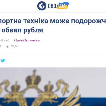
мпортна техніка може подорожч
 обвал рубля
иненко
(Архів) Економіка
8
28,5 т.