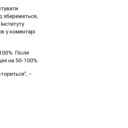
штувати
д збережеться,
 Інституту
єв у коментарі
100%. Після
іні на 50-100%.
ториться", –