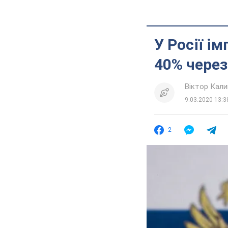
У Росії і
40% через
Віктор Кал
9.03.2020 13:3
2