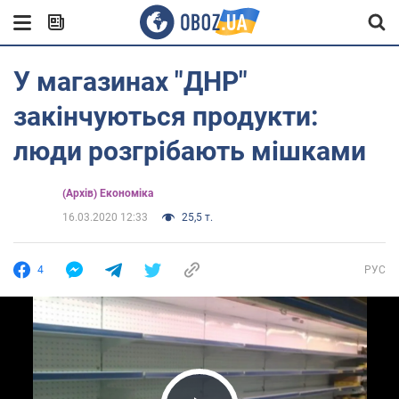
У магазинах "ДНР"
закінчуються продукти:
люди розгрібають мішками
(Архів) Економіка
16.03.2020 12:33
25,5 т.
4
РУС