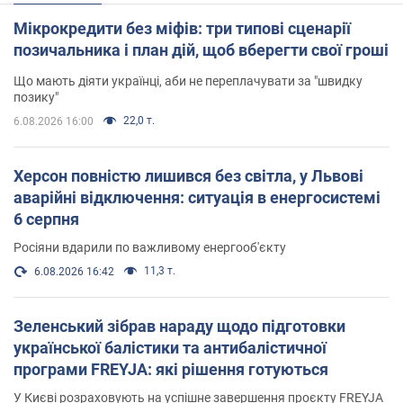
Мікрокредити без міфів: три типові сценарії
позичальника і план дій, щоб вберегти свої гроші
Що мають діяти українці, аби не переплачувати за "швидку
позику"
22,0 т.
6.08.2026 16:00
Херсон повністю лишився без світла, у Львові
аварійні відключення: ситуація в енергосистемі
6 серпня
Росіяни вдарили по важливому енергооб'єкту
11,3 т.
6.08.2026 16:42
Зеленський зібрав нараду щодо підготовки
української балістики та антибалістичної
програми FREYJA: які рішення готуються
У Києві розраховують на успішне завершення проєкту FREYJA