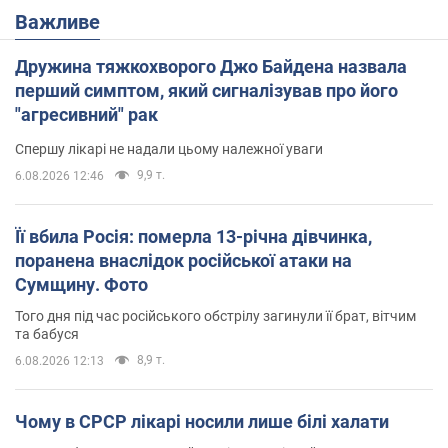
Важливе
Дружина тяжкохворого Джо Байдена назвала
перший симптом, який сигналізував про його
"агресивний" рак
Спершу лікарі не надали цьому належної уваги
9,9 т.
6.08.2026 12:46
Її вбила Росія: померла 13-річна дівчинка,
поранена внаслідок російської атаки на
Сумщину. Фото
Того дня під час російського обстрілу загинули її брат, вітчим
та бабуся
8,9 т.
6.08.2026 12:13
Чому в СРСР лікарі носили лише білі халати