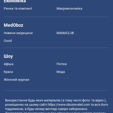
Економіка
Ринки та компанії
Макроекономіка
MedOboz
Новини медицини
MAMACLUB
Covid
Шоу
Афіша
Плітки
Краса
Мода
Жіночий журнал
Використання будь-яких матеріалів ( в тому числі фото- та відео-),
розміщених на цьому сайті
https://www.obozrevatel.com
та всіх його
піддоменах, в будь-якому вигляді суворо заборонено.