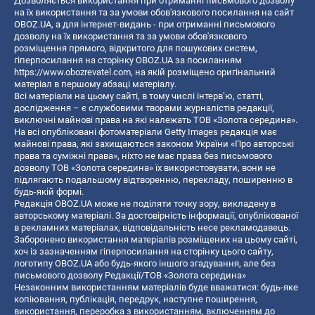
Дозволяється використання при отриманні письмового дозволу
на їх використання та за умови обов'язкового посилання на сайт
OBOZ.UA, а для інтернет-видань - при отриманні письмового
дозволу на їх використання та за умови обов'язкового
розміщення прямого, відкритого для пошукових систем,
гіперпосилання на сторінку OBOZ.UA за посиланням
https://www.obozrevatel.com
, на якій розміщено оригінальний
матеріал в першому абзаці матеріалу.
Всі матеріали на цьому сайті, в тому числі інтерв’ю, статті,
дослідження – є службовими творами журналістів редакції,
виключні майнові права на які належать ТОВ «Золота середина».
На всі опубліковані фотоматеріали Getty Images редакція має
майнові права, які захищаються законом України «Про авторські
права та суміжні права», ніхто не має права без письмового
дозволу ТОВ «Золота середина» їх використовувати, вони не
підлягають подальшому відтворенню, перекладу, поширенню в
будь-якій формі.
Редакція OBOZ.UA може не поділяти точку зору, викладену в
авторському матеріалі. За достовірність інформації, опублікованої
в рекламних матеріалах, відповідальність несе рекламодавець.
Заборонено використання матеріалів розміщених на цьому сайті,
хоч із зазначенням гіперпосилання на сторінку цього сайту,
логотипу OBOZ.UA або будь-якого іншого згадування, але без
письмового дозволу Редакції/ТОВ «Золота середина»
Незаконним використанням матеріалів буде вважатися: будь-яке
копiювання, публiкацiя, передрук, наступне поширення,
використання, переробка з використанням, включенням до