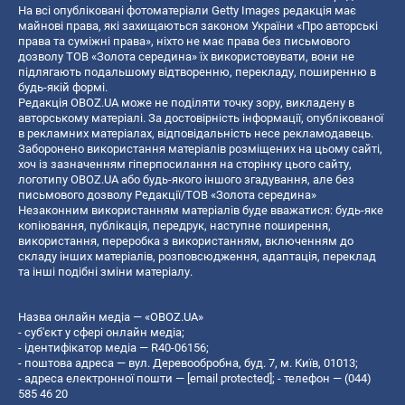
На всі опубліковані фотоматеріали Getty Images редакція має
майнові права, які захищаються законом України «Про авторські
права та суміжні права», ніхто не має права без письмового
дозволу ТОВ «Золота середина» їх використовувати, вони не
підлягають подальшому відтворенню, перекладу, поширенню в
будь-якій формі.
Редакція OBOZ.UA може не поділяти точку зору, викладену в
авторському матеріалі. За достовірність інформації, опублікованої
в рекламних матеріалах, відповідальність несе рекламодавець.
Заборонено використання матеріалів розміщених на цьому сайті,
хоч із зазначенням гіперпосилання на сторінку цього сайту,
логотипу OBOZ.UA або будь-якого іншого згадування, але без
письмового дозволу Редакції/ТОВ «Золота середина»
Незаконним використанням матеріалів буде вважатися: будь-яке
копiювання, публiкацiя, передрук, наступне поширення,
використання, переробка з використанням, включенням до
складу інших матеріалів, розповсюдження, адаптація, переклад
та інші подібні зміни матеріалу.
Назва онлайн медіа — «OBOZ.UA»
- суб'єкт у сфері онлайн медіа;
- ідентифікатор медіа — R40-06156;
- поштова адреса — вул. Деревообробна, буд. 7, м. Київ, 01013;
- адреса електронної пошти —
[email protected]
; - телефон — (044)
585 46 20