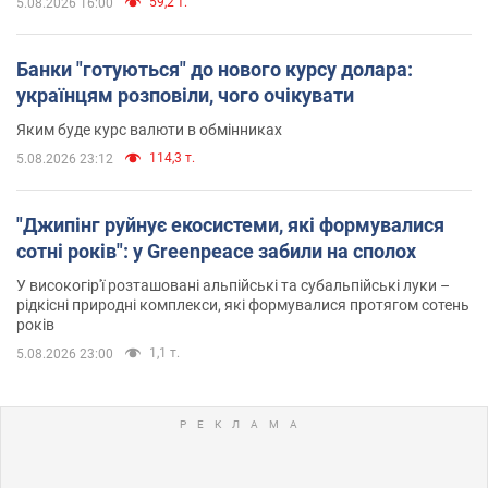
59,2 т.
5.08.2026 16:00
Банки "готуються" до нового курсу долара:
українцям розповіли, чого очікувати
Яким буде курс валюти в обмінниках
114,3 т.
5.08.2026 23:12
"Джипінг руйнує екосистеми, які формувалися
сотні років": у Greenpeace забили на сполох
У високогір'ї розташовані альпійські та субальпійські луки –
рідкісні природні комплекси, які формувалися протягом сотень
років
1,1 т.
5.08.2026 23:00