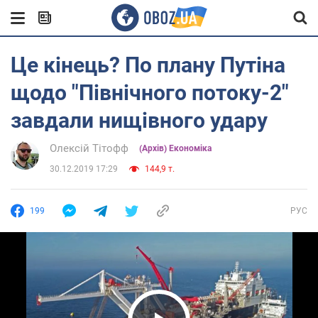
Це кінець? По плану Путіна
щодо "Північного потоку-2"
завдали нищівного удару
Олексій Тітофф
(Архів) Економіка
30.12.2019 17:29
144,9 т.
199
РУС