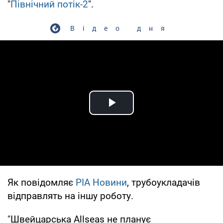
"
Північний потік-2
".
Відео дня
Play Video
Як повідомляє
РІА Новини
, трубоукладачів
відправлять на іншу роботу.
"Швейцарська Allseas не планує