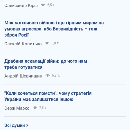
Олександр Кірш
6,5 т.
Між жахливою війною і ще гіршим миром на
умовах агресора, або Безвихідність – теж
зброя Росії
Олексій Копитько
5,8 т.
Драбина ескалації війни: до чого нам
треба готуватися
Андрій Шевчишин
6,8 т.
"Коли хочеться помсти": чому стратегія
України має залишатися іншою
Серж Марко
7,3 т.
Всі думки