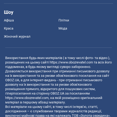
Шоу
Афіша
Плітки
Краса
Мода
Жіночий журнал
Використання будь-яких матеріалів ( в тому числі фото- та відео-),
розміщених на цьому сайті
https://www.obozrevatel.com
та всіх його
піддоменах, в будь-якому вигляді суворо заборонено.
Дозволяється використання при отриманні письмового дозволу
на їх використання та за умови обов'язкового посилання на сайт
OBOZ.UA, а для інтернет-видань - при отриманні письмового
дозволу на їх використання та за умови обов'язкового
розміщення прямого, відкритого для пошукових систем,
гіперпосилання на сторінку OBOZ.UA за посиланням
https://www.obozrevatel.com
, на якій розміщено оригінальний
матеріал в першому абзаці матеріалу.
Всі матеріали на цьому сайті, в тому числі інтерв’ю, статті,
дослідження – є службовими творами журналістів редакції,
виключні майнові права на які належать ТОВ «Золота середина».