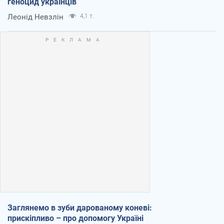
геноцид українців
Леонід Невзлін
4,1 т.
Заглянемо в зуби дарованому коневі:
прискіпливо – про допомогу Україні