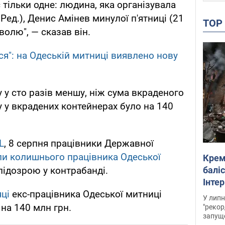
тільки одне: людина, яка організувала
Ред.), Денис Амінев минулої п'ятниці (21
TO
волю", — сказав він.
ся": на Одеській митниці виявлено нову
у у сто разів меншу, ніж сума вкраденого
ру у вкрадених контейнерах було на 140
L
, 8 серпня працівники Державної
и колишнього працівника Одеської
Крем
баліс
підозрою у контрабанді.
Інте
яці
екс-працівника Одеської митниці
У липн
 на 140 млн грн.
"рекор
запуще