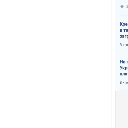
рак
2
Кре
в т
заг
лог
Вікт
Не 
Укр
пла
Вікт