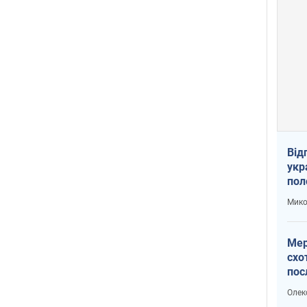
Від
укр
пол
укр
Мико
Мер
схо
пос
укр
Олек