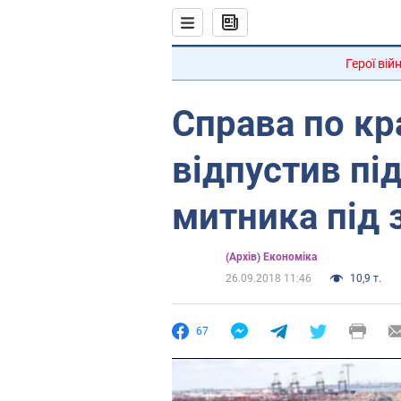
Герої вій
Справа по кр
відпустив пі
митника під 
(Архів) Економіка
26.09.2018 11:46
10,9 т.
67