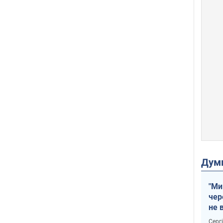
Дум
"Ми
чер
не 
зне
Серг