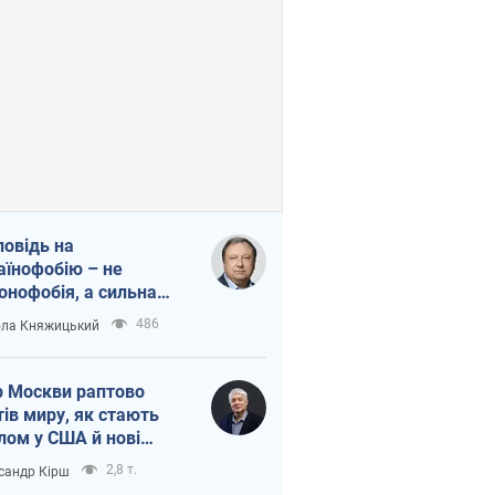
повідь на
аїнофобію – не
онофобія, а сильна
аїнська держава
486
ла Княжицький
 Москви раптово
тів миру, як стають
лом у США й нові
аїнські топ-рейтинги
2,8 т.
сандр Кірш