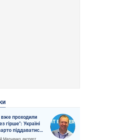
ки
 вже проходили
ез гірше": Україні
варто піддаватися
вірі через
ій Марченко, експерт