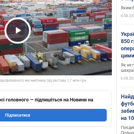
Яким б
6.08.20
Укра
Play Video
850 г
опера
цими
Як не 
шахра
6.08.20
Найд
сі головного — підпишіться на Новини на
футб
заби
Підписатися
на 10
Віде
Поєдин
Польщ