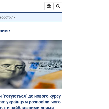
і обстріли
ливе
и "готуються" до нового курсу
ра: українцям розповіли, чого
увати найближчими днями