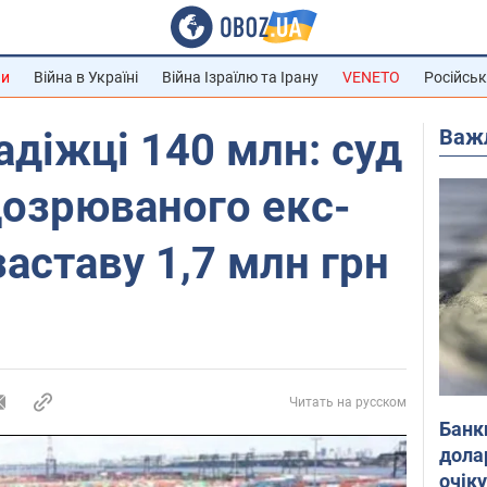
ни
Війна в Україні
Війна Ізраїлю та Ірану
VENETO
Російськ
Важ
адіжці 140 млн: суд
дозрюваного екс-
заставу 1,7 млн грн
Читать на русском
Банк
дола
очік