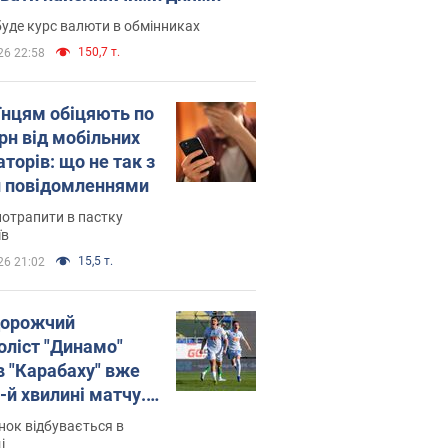
уде курс валюти в обмінниках
150,7 т.
26 22:58
їнцям обіцяють по
рн від мобільних
торів: що не так з
 повідомленнями
потрапити в пастку
їв
15,5 т.
26 21:02
орожчий
оліст "Динамо"
в "Карабаху" вже
-й хвилині матчу.
о
ок відбувається в
і