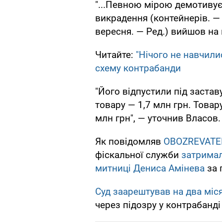
"...Певною мірою демотивує 
викрадення (контейнерів. — 
вересня. — Ред.) вийшов на 
Читайте:
"Нічого не навчили
схему контрабанди
"Його відпустили під застав
товару — 1,7 млн ​​грн. Това
млн грн", — уточнив Власов.
Як повідомляв
OBOZREVATE
фіскальної служби
затримал
митниці Дениса Амінева
за 
Суд заарештував на два міс
через підозру у контрабанді