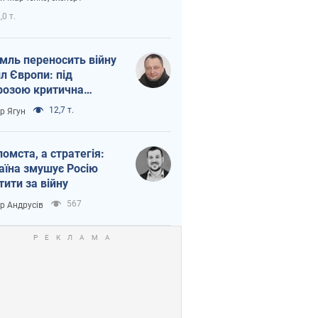
етний терор
,0 т.
мль переносить війну
ил Європи: під
розою критична
істика
12,7 т.
ор Ягун
помста, а стратегія:
аїна змушує Росію
тити за війну
567
ор Андрусів