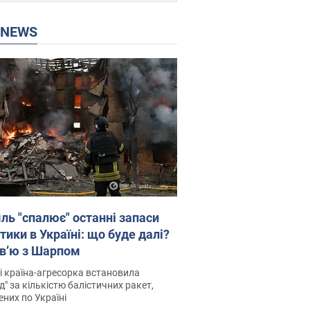
P NEWS
ль "спалює" останні запаси
тики в Україні: що буде далі?
рв’ю з Шарпом
і країна-агресорка встановила
д" за кількістю балістичних ракет,
них по Україні