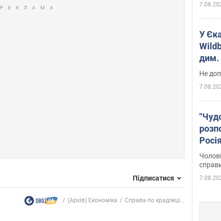
7.08.20
У Єк
Wildb
дим. 
Не доп
7.08.20
"Чуд
розпо
Росі
Фото
Чолові
справ
Підписатися
7.08.20
(Архів) Економіка
Справа по крадіжці...