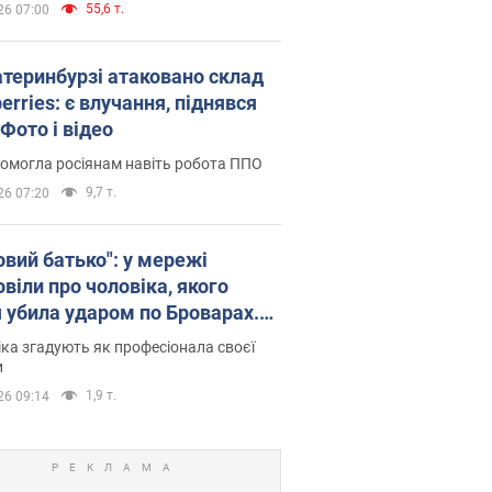
55,6 т.
26 07:00
атеринбурзі атаковано склад
erries: є влучання, піднявся
Фото і відео
омогла росіянам навіть робота ППО
9,7 т.
26 07:20
овий батько": у мережі
віли про чоловіка, якого
я убила ударом по Броварах.
ка згадують як професіонала своєї
и
1,9 т.
26 09:14