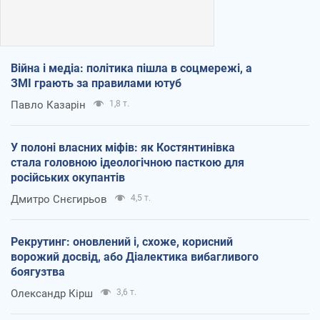
Війна і медіа: політика пішла в соцмережі, а
ЗМІ грають за правилами ютуб
Павло Казарін
1,8 т.
У полоні власних міфів: як Костянтинівка
стала головною ідеологічною пасткою для
російських окупантів
Дмитро Снєгирьов
4,5 т.
Рекрутинг: оновлений і, схоже, корисний
ворожий досвід, або Діалектика вибагливого
боягузтва
Олександр Кірш
3,6 т.