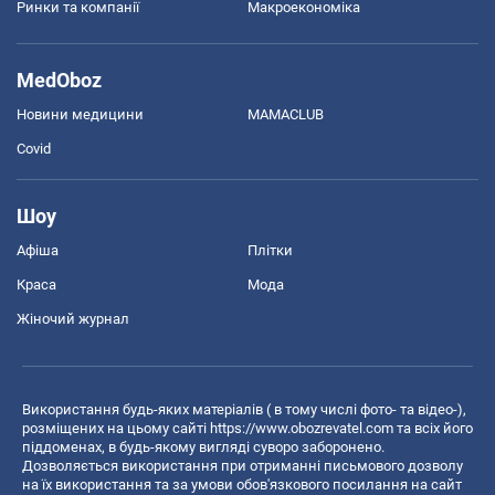
Ринки та компанії
Макроекономіка
MedOboz
Новини медицини
MAMACLUB
Covid
Шоу
Афіша
Плітки
Краса
Мода
Жіночий журнал
Використання будь-яких матеріалів ( в тому числі фото- та відео-),
розміщених на цьому сайті
https://www.obozrevatel.com
та всіх його
піддоменах, в будь-якому вигляді суворо заборонено.
Дозволяється використання при отриманні письмового дозволу
на їх використання та за умови обов'язкового посилання на сайт