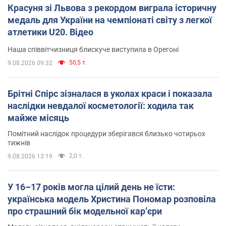
Красуня зі Львова з рекордом виграла історичну
медаль для України на чемпіонаті світу з легкої
атлетики U20. Відео
Наша співвітчизниця блискуче виступила в Орегоні
50,5 т.
9.08.2026 09:32
Брітні Спірс зізналася в уколах краси і показала
наслідки невдалої косметології: ходила так
майже місяць
Помітний наслідок процедури зберігався близько чотирьох
тижнів
2,0 т.
9.08.2026 13:19
У 16–17 років могла цілий день не їсти:
українська модель Христина Пономар розповіла
про страшний бік модельної кар’єри