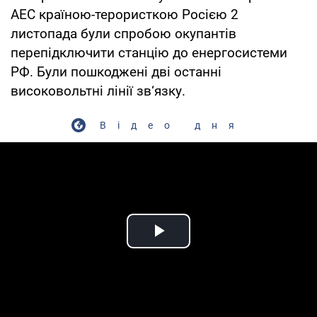
АЕС країною-терористкою Росією 2
листопада були спробою окупантів
перепідключити станцію до енергосистеми
РФ. Були пошкоджені дві останні
високовольтні лінії зв‘язку.
Відео дня
Play Video