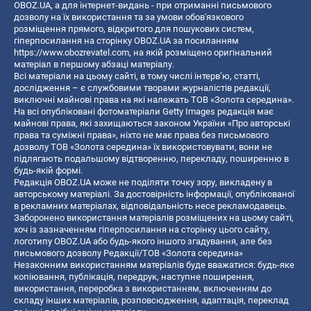
OBOZ.UA, а для інтернет-видань - при отриманні письмового
дозволу на їх використання та за умови обов'язкового
розміщення прямого, відкритого для пошукових систем,
гіперпосилання на сторінку OBOZ.UA за посиланням
https://www.obozrevatel.com
, на якій розміщено оригінальний
матеріал в першому абзаці матеріалу.
Всі матеріали на цьому сайті, в тому числі інтерв’ю, статті,
дослідження – є службовими творами журналістів редакції,
виключні майнові права на які належать ТОВ «Золота середина».
На всі опубліковані фотоматеріали Getty Images редакція має
майнові права, які захищаються законом України «Про авторські
права та суміжні права», ніхто не має права без письмового
дозволу ТОВ «Золота середина» їх використовувати, вони не
підлягають подальшому відтворенню, перекладу, поширенню в
будь-якій формі.
Редакція OBOZ.UA може не поділяти точку зору, викладену в
авторському матеріалі. За достовірність інформації, опублікованої
в рекламних матеріалах, відповідальність несе рекламодавець.
Заборонено використання матеріалів розміщених на цьому сайті,
хоч із зазначенням гіперпосилання на сторінку цього сайту,
логотипу OBOZ.UA або будь-якого іншого згадування, але без
письмового дозволу Редакції/ТОВ «Золота середина»
Незаконним використанням матеріалів буде вважатися: будь-яке
копiювання, публiкацiя, передрук, наступне поширення,
використання, переробка з використанням, включенням до
складу інших матеріалів, розповсюдження, адаптація, переклад