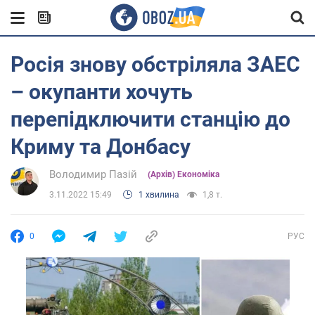
Росія знову обстріляла ЗАЕС
– окупанти хочуть
перепідключити станцію до
Криму та Донбасу
Володимир Пазій
(Архів) Економіка
3.11.2022 15:49
1 хвилина
1,8 т.
0
РУС