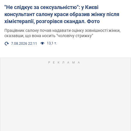
"Не слідкує за сексуальністю": у Києві
консультант салону краси образив жінку після
хімієтерапії, розгорівся скандал. Фото
Працівник салону почав надавати оцінку зовнішності жінки,
сказавши, що вона носить "чоловічу стрижку"
13,1 т.
7.08.2026 22:11