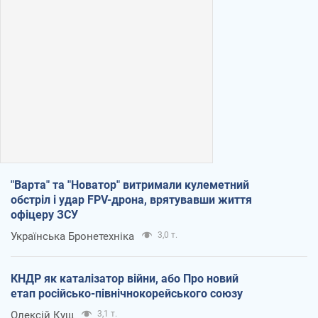
"Варта" та "Новатор" витримали кулеметний
обстріл і удар FPV-дрона, врятувавши життя
офіцеру ЗСУ
Українська Бронетехніка
3,0 т.
КНДР як каталізатор війни, або Про новий
етап російсько-північнокорейського союзу
Олексій Кущ
3,1 т.