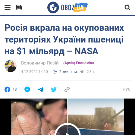
Росія вкрала на окупованих
територіях України пшениці
на $1 мільярд – NASA
Володимир Пазій
(Архів) Економіка
4.12.2022 14:10
2 хвилини
2,8 т.
13
РУС