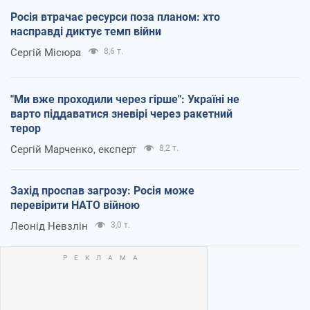
Росія втрачає ресурси поза планом: хто
насправді диктує темп війни
Сергій Місюра
8,6 т.
"Ми вже проходили через гірше": Україні не
варто піддаватися зневірі через ракетний
терор
Сергій Марченко, експерт
8,2 т.
Захід проспав загрозу: Росія може
перевірити НАТО війною
Леонід Невзлін
3,0 т.