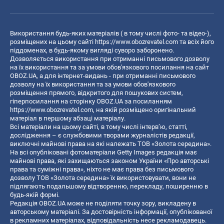
Використання будь-яких матеріалів ( в тому числі фото- та відео-),
розміщених на цьому сайті
https://www.obozrevatel.com
та всіх його
піддоменах, в будь-якому вигляді суворо заборонено.
Дозволяється використання при отриманні письмового дозволу
на їх використання та за умови обов'язкового посилання на сайт
OBOZ.UA, а для інтернет-видань - при отриманні письмового
дозволу на їх використання та за умови обов'язкового
розміщення прямого, відкритого для пошукових систем,
гіперпосилання на сторінку OBOZ.UA за посиланням
https://www.obozrevatel.com
, на якій розміщено оригінальний
матеріал в першому абзаці матеріалу.
Всі матеріали на цьому сайті, в тому числі інтерв’ю, статті,
дослідження – є службовими творами журналістів редакції,
виключні майнові права на які належать ТОВ «Золота середина».
На всі опубліковані фотоматеріали Getty Images редакція має
майнові права, які захищаються законом України «Про авторські
права та суміжні права», ніхто не має права без письмового
дозволу ТОВ «Золота середина» їх використовувати, вони не
підлягають подальшому відтворенню, перекладу, поширенню в
будь-якій формі.
Редакція OBOZ.UA може не поділяти точку зору, викладену в
авторському матеріалі. За достовірність інформації, опублікованої
в рекламних матеріалах, відповідальність несе рекламодавець.