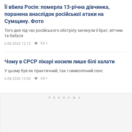
Її вбила Росія: померла 13-річна дівчинка,
поранена внаслідок російської атаки на
Сумщину. Фото
Того дня під час російського обстрілу загинули її брат, вітчим
та бабуся
9,9 т.
6.08.2026 12:13
Чому в СРСР лікарі носили лише білі халати
У цьому був як практичний, так і символічний сенс
4,8 т.
6.08.2026 13:00