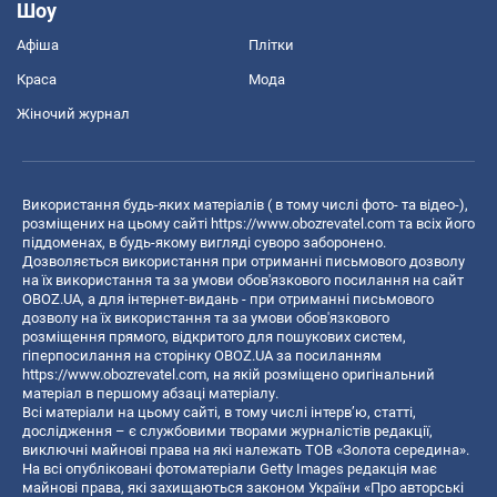
Шоу
Афіша
Плітки
Краса
Мода
Жіночий журнал
Використання будь-яких матеріалів ( в тому числі фото- та відео-),
розміщених на цьому сайті
https://www.obozrevatel.com
та всіх його
піддоменах, в будь-якому вигляді суворо заборонено.
Дозволяється використання при отриманні письмового дозволу
на їх використання та за умови обов'язкового посилання на сайт
OBOZ.UA, а для інтернет-видань - при отриманні письмового
дозволу на їх використання та за умови обов'язкового
розміщення прямого, відкритого для пошукових систем,
гіперпосилання на сторінку OBOZ.UA за посиланням
https://www.obozrevatel.com
, на якій розміщено оригінальний
матеріал в першому абзаці матеріалу.
Всі матеріали на цьому сайті, в тому числі інтерв’ю, статті,
дослідження – є службовими творами журналістів редакції,
виключні майнові права на які належать ТОВ «Золота середина».
На всі опубліковані фотоматеріали Getty Images редакція має
майнові права, які захищаються законом України «Про авторські