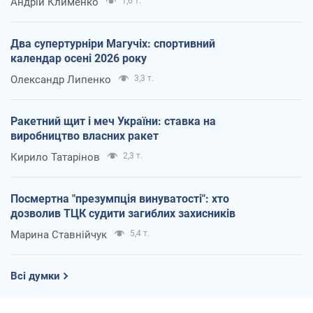
Андрій Клименко
1,6 т.
Два супертурніри Магучіх: спортивний
календар осені 2026 року
Олександр Липенко
3,3 т.
Ракетний щит і меч України: ставка на
виробництво власних ракет
Кирило Татарінов
2,3 т.
Посмертна "презумпція винуватості": хто
дозволив ТЦК судити загиблих захисників
Марина Ставнійчук
5,4 т.
Всі думки