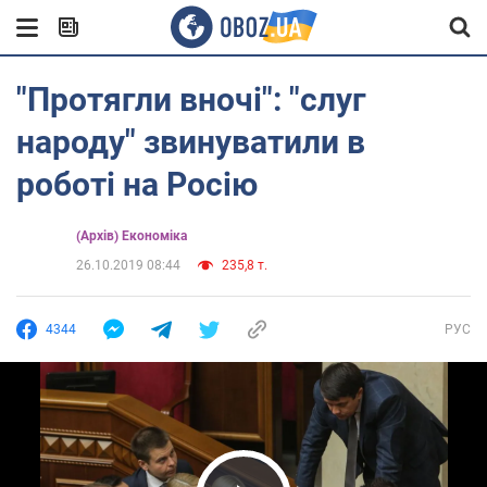
"Протягли вночі": "слуг
народу" звинуватили в
роботі на Росію
(Архів) Економіка
26.10.2019 08:44
235,8 т.
4344
РУС