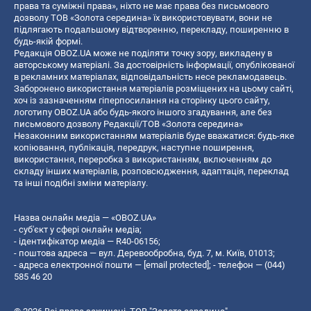
права та суміжні права», ніхто не має права без письмового
дозволу ТОВ «Золота середина» їх використовувати, вони не
підлягають подальшому відтворенню, перекладу, поширенню в
будь-якій формі.
Редакція OBOZ.UA може не поділяти точку зору, викладену в
авторському матеріалі. За достовірність інформації, опублікованої
в рекламних матеріалах, відповідальність несе рекламодавець.
Заборонено використання матеріалів розміщених на цьому сайті,
хоч із зазначенням гіперпосилання на сторінку цього сайту,
логотипу OBOZ.UA або будь-якого іншого згадування, але без
письмового дозволу Редакції/ТОВ «Золота середина»
Незаконним використанням матеріалів буде вважатися: будь-яке
копiювання, публiкацiя, передрук, наступне поширення,
використання, переробка з використанням, включенням до
складу інших матеріалів, розповсюдження, адаптація, переклад
та інші подібні зміни матеріалу.
Назва онлайн медіа — «OBOZ.UA»
- суб'єкт у сфері онлайн медіа;
- ідентифікатор медіа — R40-06156;
- поштова адреса — вул. Деревообробна, буд. 7, м. Київ, 01013;
- адреса електронної пошти —
[email protected]
; - телефон — (044)
585 46 20