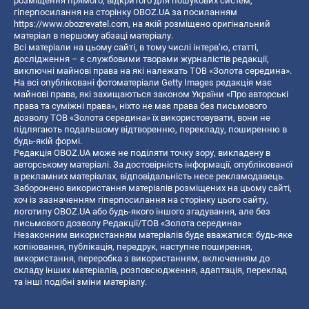
розміщення прямого, відкритого для пошукових систем,
гіперпосилання на сторінку OBOZ.UA за посиланням
https://www.obozrevatel.com
, на якій розміщено оригінальний
матеріал в першому абзаці матеріалу.
Всі матеріали на цьому сайті, в тому числі інтерв’ю, статті,
дослідження – є службовими творами журналістів редакції,
виключні майнові права на які належать ТОВ «Золота середина».
На всі опубліковані фотоматеріали Getty Images редакція має
майнові права, які захищаються законом України «Про авторські
права та суміжні права», ніхто не має права без письмового
дозволу ТОВ «Золота середина» їх використовувати, вони не
підлягають подальшому відтворенню, перекладу, поширенню в
будь-якій формі.
Редакція OBOZ.UA може не поділяти точку зору, викладену в
авторському матеріалі. За достовірність інформації, опублікованої
в рекламних матеріалах, відповідальність несе рекламодавець.
Заборонено використання матеріалів розміщених на цьому сайті,
хоч із зазначенням гіперпосилання на сторінку цього сайту,
логотипу OBOZ.UA або будь-якого іншого згадування, але без
письмового дозволу Редакції/ТОВ «Золота середина»
Незаконним використанням матеріалів буде вважатися: будь-яке
копiювання, публiкацiя, передрук, наступне поширення,
використання, переробка з використанням, включенням до
складу інших матеріалів, розповсюдження, адаптація, переклад
та інші подібні зміни матеріалу.