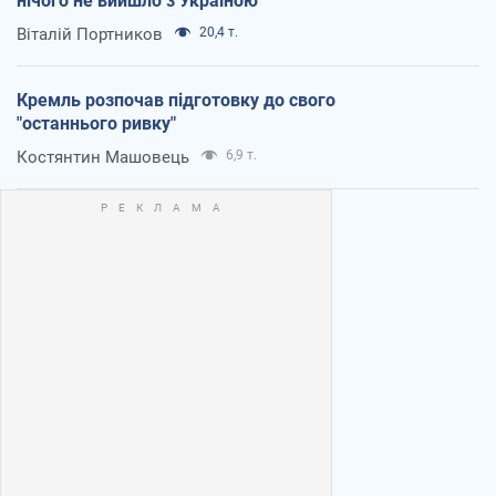
нічого не вийшло з Україною
Віталій Портников
20,4 т.
Кремль розпочав підготовку до свого
"останнього ривку"
Костянтин Машовець
6,9 т.