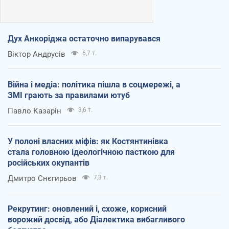
Дух Анкоріджа остаточно випарувався
Віктор Андрусів
6,7 т.
Війна і медіа: політика пішла в соцмережі, а
ЗМІ грають за правилами ютуб
Павло Казарін
3,6 т.
У полоні власних міфів: як Костянтинівка
стала головною ідеологічною пасткою для
російських окупантів
Дмитро Снєгирьов
7,3 т.
Рекрутинг: оновлений і, схоже, корисний
ворожий досвід, або Діалектика вибагливого