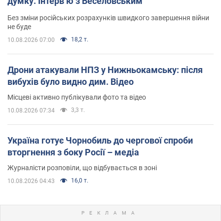
думку. Інтерв’ю з Веселовським
Без зміни російських розрахунків швидкого завершення війни
не буде
18,2 т.
10.08.2026 07:00
Дрони атакували НПЗ у Нижньокамську: після
вибухів було видно дим. Відео
Місцеві активно публікували фото та відео
3,3 т.
10.08.2026 07:34
Україна готує Чорнобиль до чергової спроби
вторгнення з боку Росії – медіа
Журналісти розповіли, що відбувається в зоні
16,0 т.
10.08.2026 04:43