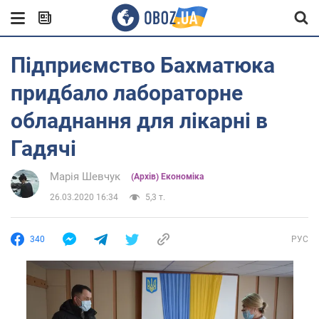
Підприємство Бахматюка
придбало лабораторне
обладнання для лікарні в
Гадячі
Марія Шевчук
(Архів) Економіка
26.03.2020 16:34
5,3 т.
340
РУС