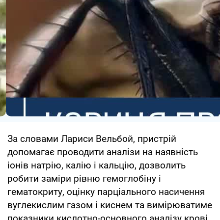
За словами Лариси Вельбой, пристрій
допомагає проводити аналізи на наявність
іонів натрію, калію і кальцію, дозволить
робити заміри рівню гемоглобіну і
гематокриту, оцінку парціального насичення
вуглекислим газом і киснем та вимірюватиме
показники кислотно-основного аналізу крові.