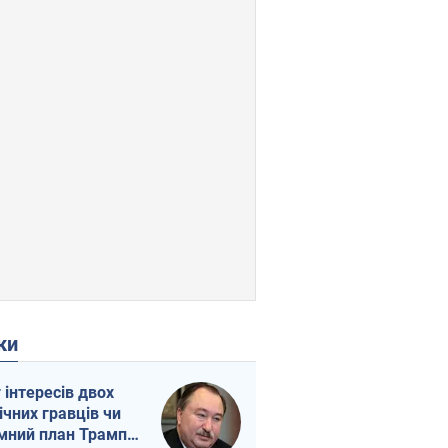
ки
г інтересів двох
ічних гравців чи
мний план Трампа