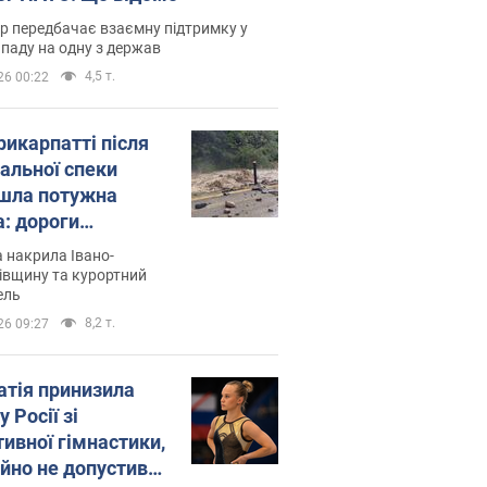
р передбачає взаємну підтримку у
ападу на одну з держав
4,5 т.
26 00:22
рикарпатті після
альної спеки
шла потужна
а: дороги
творились на
 накрила Івано-
. Відео
івщину та курортний
ель
8,2 т.
26 09:27
атія принизила
у Росії зі
тивної гімнастики,
ійно не допустивши