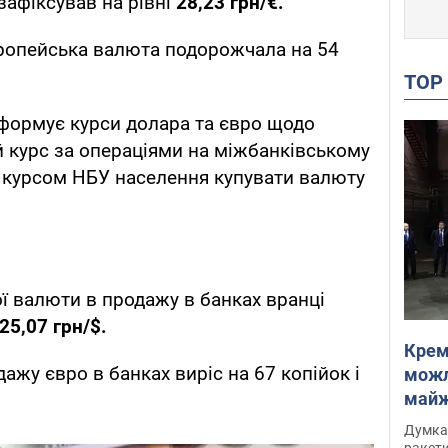
зафіксував на рівні
28,23 грн/€.
європейська валюта подорожчала на 54
TO
формує курси долара та євро щодо
 курс за операціями на міжбанківському
м курсом НБУ населення купувати валюту
ї валюти в продажу в банках вранці
25,07 грн/$.
Крем
ажу євро в банках виріс на 67 копійок і
можл
майже
Інте
Думка,
ракети