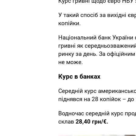
Курс гривні щодо євро НБУ 
У такий спосіб за вихідні 
копійки.
Національний банк України 
гривні як середньозважений
ринку за день. За офіційни
не може.
Курс в банках
Середній курс американсько
піднявся на 28 копійок – до
Водночас середній курс прод
склав
28,40 грн/€.