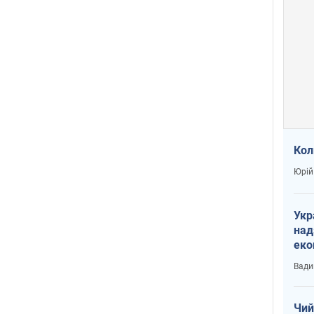
Кол
Юрій
Укр
над
еко
сві
Вади
Чий