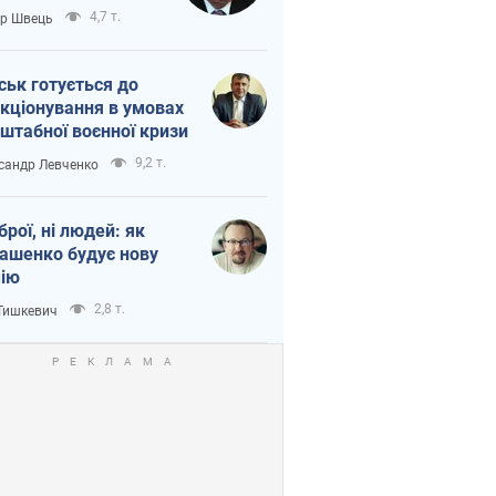
тіна?
4,7 т.
ор Швець
ськ готується до
кціонування в умовах
штабної воєнної кризи
9,2 т.
сандр Левченко
зброї, ні людей: як
ашенко будує нову
ію
2,8 т.
 Тишкевич