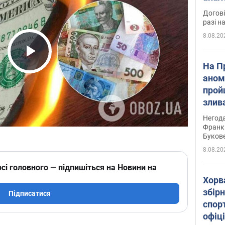
Догові
разі н
8.08.20
Play Video
На П
аном
прой
злив
пере
Негода
річки
Франк
Буков
8.08.20
сі головного — підпишіться на Новини на
Хорв
збірн
Підписатися
спор
офіц