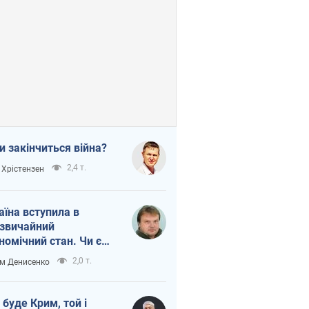
и закінчиться війна?
2,4 т.
 Хрістензен
аїна вступила в
звичайний
номічний стан. Чи є
тло вкінці тунелю?
2,0 т.
м Денисенко
 буде Крим, той і