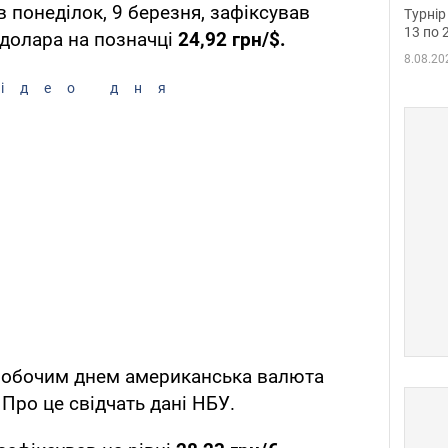
до ч
 понеділок, 9 березня, зафіксував
Турнір
осно
13 по 
 долара на позначці
24,92 грн/$.
8.08.20
ідео дня
робочим днем американська валюта
Про це свідчать дані НБУ.