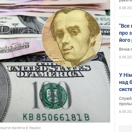
8.08.20
"Все 
про з
його
Київ
Вічна 
8.08.20
У Ні
над 
систе
Служба
проль
8.08.20