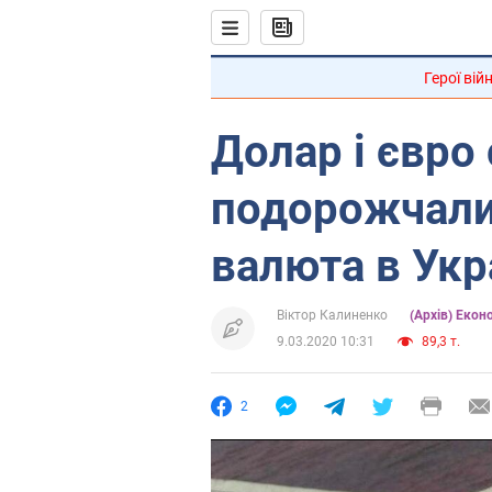
Герої вій
Долар і євро
подорожчали
валюта в Укр
Віктор Калиненко
(Архів) Екон
9.03.2020 10:31
89,3 т.
2