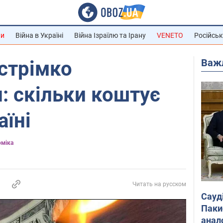
ни
Війна в Україні
Війна Ізраїлю та Ірану
VENETO
Російськ
Важ
 стрімко
: скільки коштує
аїні
оміка
Читать на русском
Сауд
Паки
анал