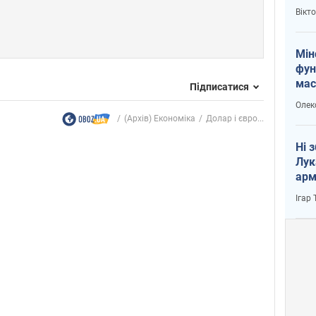
і Пу
Вікт
Мін
фун
мас
Підписатися
Олек
(Архів) Економіка
Долар і євро...
Ні 
Лук
арм
Ігар