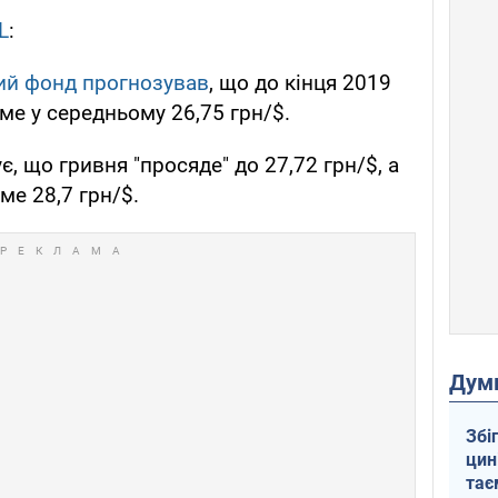
L
:
й фонд прогнозував
, що до кінця 2019
ме у середньому 26,75 грн/$.
є, що гривня "просяде" до 27,72 грн/$, а
ме 28,7 грн/$.
Дум
Збі
цин
тає