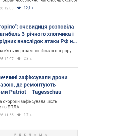
12,1 т.
26 12:00
горіло": очевидиця розповіла
агибель 3-річного хлопчика і
 рідних внаслідок атаки РФ на
щину. Відео та фото
пам'ять жертвам російського терору
2,3 т.
26 12:07
меччині зафіксували дрони
базою, де ремонтують
ми Patriot – Tagesschau
 охорони зафіксувала шість
отів БПЛА
1,7 т.
26 11:55