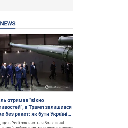
P NEWS
ль отримав "вікно
ивостей", а Трамп залишився
 без ракет: як бути Україні?
рв’ю з Мельником
 що в Росії закінчаться балістичні
, вкрай небезпечна, наголосив експерт