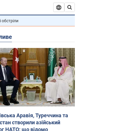
і обстріли
ливе
івська Аравія, Туреччина та
стан створили азійський
ог НАТО: що відомо