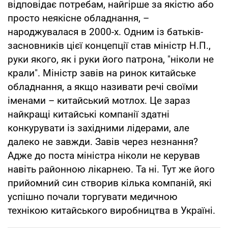
відповідає потребам, найгірше за якістю або
просто неякісне обладнання, –
народжувалася в 2000-х. Одним із батьків-
засновників цієї концепції став міністр Н.П.,
руки якого, як і руки його патрона, "ніколи не
крали". Міністр завів на ринок китайське
обладнання, а якщо називати речі своїми
іменами – китайський мотлох. Це зараз
найкращі китайські компанії здатні
конкурувати із західними лідерами, але
далеко не завжди. Завів через незнання?
Адже до поста міністра ніколи не керував
навіть районною лікарнею. Та ні. Тут же його
прийомний син створив кілька компаній, які
успішно почали торгувати медичною
технікою китайського виробництва в Україні.