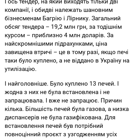
І ось тендер, на який виходять тільки дві
компанії, і обидві належать шановним
бізнесменам Багрію і Лірнику. Загальний
обсяг тендера – 19,2 млн грн, за тодішнім
курсом – приблизно 4 млн доларів. За
найскромнішими підрахунками, ціна
завищена втричі – це в тому разі, якщо печі
таки було куплено, а не віддано в Україну на
утилізацію.
І найголовніше. Було куплено 13 печей. І
жодна з них не була встановлена і не
запрацювала. І вже не запрацює. Причин
кілька. Більшість печей була газова, а низка
диспансерів не була газифікована. Для
встановлення печей був потрібний
повноцінний проєкт з узгодженням усіх