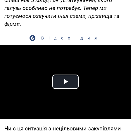
більш ніж 5 млрд грн устаткування, якого
галузь особливо не потребує. Тепер ми
готуємося озвучити інші схеми, прізвища та
фірми.
Відео дня
Play Video
Чи є ця ситуація з нецільовими закупівлями