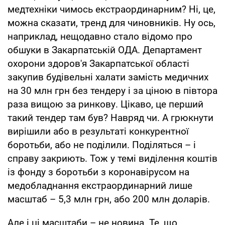
медтехніки чимось екстраординарним? Ні, це,
можна сказати, тренд для чиновників. Ну ось,
наприклад, нещодавно стало відомо про
обшуки в Закарпатській ОДА. Департамент
охорони здоров'я Закарпатської області
закупив будівельні халати замість медичних
на 30 млн грн без тендеру і за ціною в півтора
раза вищою за ринкову. Цікаво, це перший
такий тендер там був? Навряд чи. А грюкнути
вирішили або в результаті конкурентної
боротьби, або не поділили. Поділяться – і
справу закриють. Тож у темі виділення коштів
із фонду з боротьби з коронавірусом на
медобладнання екстраординарний лише
масштаб – 5,3 млн грн, або 200 млн доларів.
Але і ці масштаби – не новина. Те, що