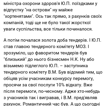
міністра охорони здоров'я Ю.П. поїздками у
відпустку "на острови" ну майже
"хортенятами". Ось так прямо, з рахунків своїх
компаній, тоді ще не було такої жорсткої
уваги суспільства, все тільки починалося.
А потім почалася золота доба тендерів. І Ю.П.
став главою тендерного комітету МОЗ. І
зрозуміло, що фаворитом тендерів був
"близький" до нього бізнесмен Н.К. Ну або
візьмемо підлеглого Ю.П. – заступника
тендерного комітету В.М. Був відомий тим, що
обіцяв усім учасникам конкурсу перемогу,
просячи за свої послуги 10% відкату. Вже
після перемоги, по-чесному. Адже хто-небудь
з учасників так і вигравав, і В.М. пред'являв
рахунок. Романтичний час був. А що сьогодні