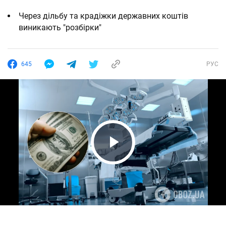
Через дільбу та крадіжки державних коштів
виникають "розбірки"
645
РУС
Play Video