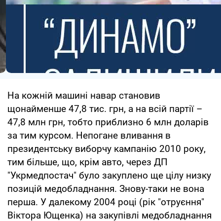
На кожній машині навар становив
щонайменше 47,8 тис. грн, а на всій партії –
47,8 млн грн, тобто приблизно 6 млн доларів
за тим курсом. Непогане вливання в
президентську виборчу кампанію 2010 року,
тим більше, що, крім авто, через ДП
"Укрмедпостач" було закуплено ще цілу низку
позицій медобладнання. Знову-таки не вона
перша. У далекому 2004 році (рік "отруєння"
Віктора Ющенка) на закупівлі медобладнання