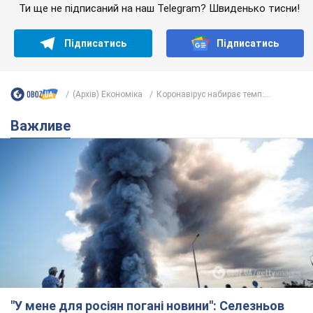
Ти ще не підписаний на наш Telegram? Швиденько тисни!
Підписатись
Підписатись
(Архів) Економіка
Коронавірус набирає темп:...
Важливе
"У мене для росіян погані новини": Селезньов