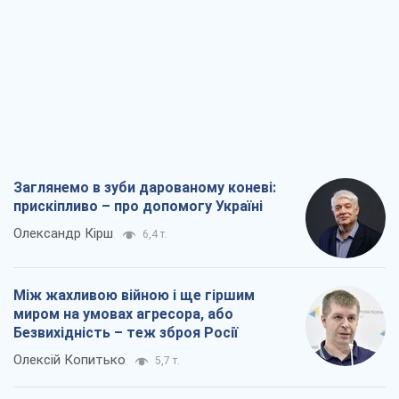
Заглянемо в зуби дарованому коневі:
прискіпливо – про допомогу Україні
Олександр Кірш
6,4 т.
Між жахливою війною і ще гіршим
миром на умовах агресора, або
Безвихідність – теж зброя Росії
Олексій Копитько
5,7 т.