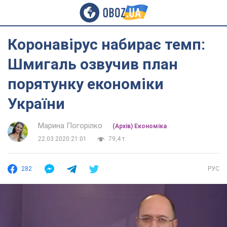
Коронавірус набирає темп:
Шмигаль озвучив план
порятунку економіки
України
Марина Погорілко
(Архів) Економіка
22.03.2020 21:01
79,4 т.
282
РУС