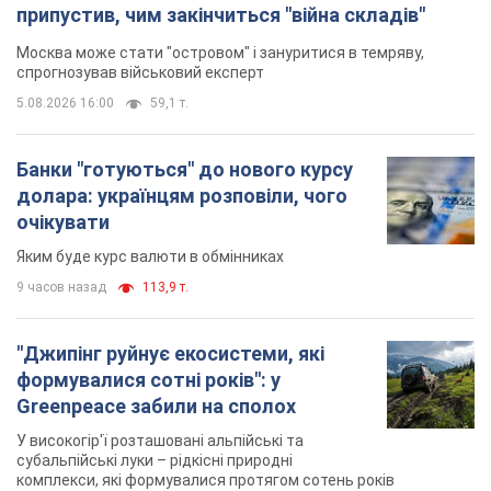
припустив, чим закінчиться "війна складів"
Москва може стати "островом" і зануритися в темряву,
спрогнозував військовий експерт
5.08.2026 16:00
59,1 т.
Банки "готуються" до нового курсу
долара: українцям розповіли, чого
очікувати
Яким буде курс валюти в обмінниках
9 часов назад
113,9 т.
"Джипінг руйнує екосистеми, які
формувалися сотні років": у
Greenpeace забили на сполох
У високогір'ї розташовані альпійські та
субальпійські луки – рідкісні природні
комплекси, які формувалися протягом сотень років