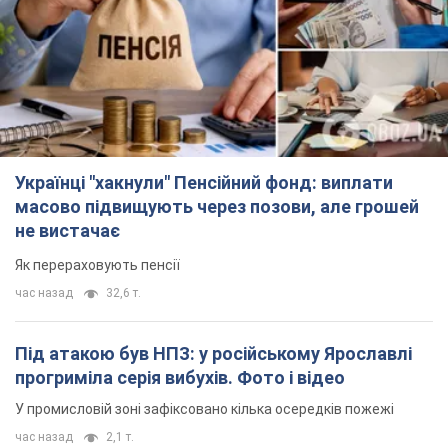
Українці "хакнули" Пенсійний фонд: виплати
масово підвищують через позови, але грошей
не вистачає
Як перераховують пенсії
час назад
32,6 т.
Під атакою був НПЗ: у російському Ярославлі
прогриміла серія вибухів. Фото і відео
У промисловій зоні зафіксовано кілька осередків пожежі
час назад
2,1 т.