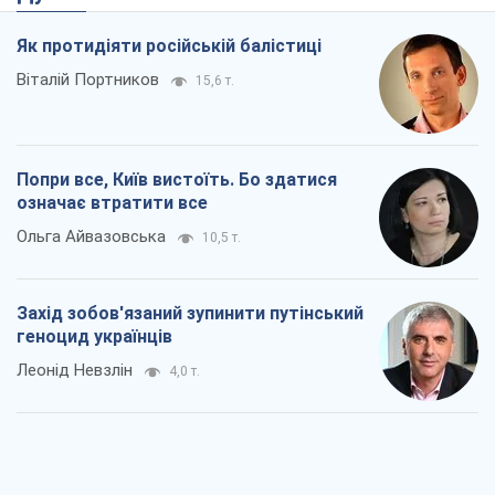
Як протидіяти російській балістиці
Віталій Портников
15,6 т.
Попри все, Київ вистоїть. Бо здатися
означає втратити все
Ольга Айвазовська
10,5 т.
Захід зобов'язаний зупинити путінський
геноцид українців
Леонід Невзлін
4,0 т.