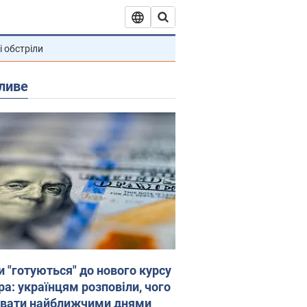
і обстріли
ливе
и "готуються" до нового курсу
ра: українцям розповіли, чого
увати найближчими днями