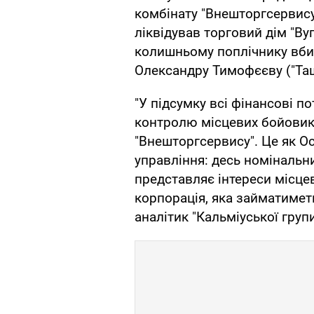
комбінату "Внешторгсервису
ліквідував торговий дім "Ву
колишньому поплічнику вби
Олександру Тимофєєву ("Таш
"У підсумку всі фінансові п
контролю місцевих бойовикі
"Внешторгсервису". Це як Ос
управління: десь номінальн
представляє інтереси місцев
корпорація, яка займатиме
аналітик "Кальміуської групи