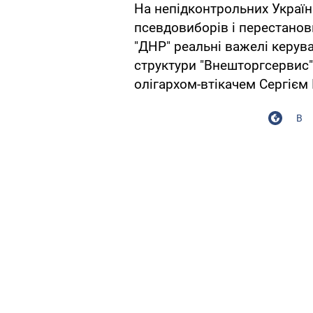
На непідконтрольних Україні
псевдовиборів і перестановк
"ДНР" реальні важелі керу
структури "Внешторгсервис",
олігархом-втікачем Сергієм
В