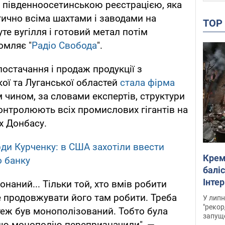
 південноосетинською реєстрацією, яка
тично всіма шахтами і заводами на
TO
уте вугілля і готовий метал потім
омляє "
Радіо Свобода
".
остачання і продаж продукції з
ої та Луганської областей
стала фірма
м чином, за словами експертів, структури
контролюють всіх промислових гігантів на
х Донбасу.
ди Курченку: в США захотіли ввести
Крем
о банку
баліс
Інте
наний... Тільки той, хто вмів робити
же продовжувати його там робити. Треба
У липн
"рекор
 теж був монополізований. Тобто була
запуще
 цю монополію перепризначили", —