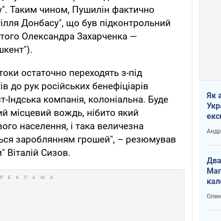
". Таким чином, Пушилін фактично
гілля Донбасу", що був підконтрольний
того Олександра Захарченка —
кент").
отоки остаточно переходять з-під
в до рук російських бенефіціарів
Як 
т-Індська компанія, колоніальна. Буде
Укр
ий місцевий вождь, нібито який
екс
ого населення, і така величезна
наф
Андр
ться зароблянням грошей", – резюмував
" Віталій Сизов.
Два
Маг
кал
Олек