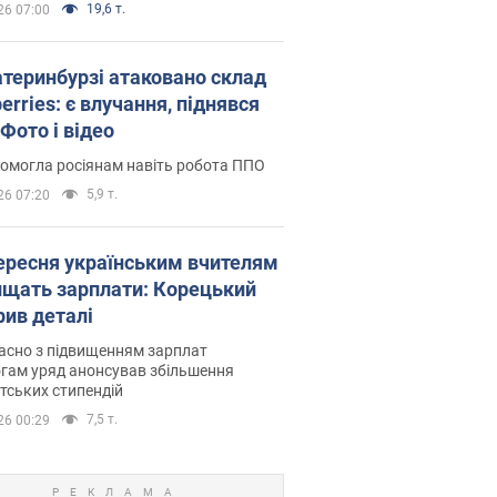
19,6 т.
26 07:00
атеринбурзі атаковано склад
erries: є влучання, піднявся
Фото і відео
омогла росіянам навіть робота ППО
5,9 т.
26 07:20
вересня українським вчителям
ищать зарплати: Корецький
рив деталі
асно з підвищенням зарплат
гам уряд анонсував збільшення
тських стипендій
7,5 т.
26 00:29