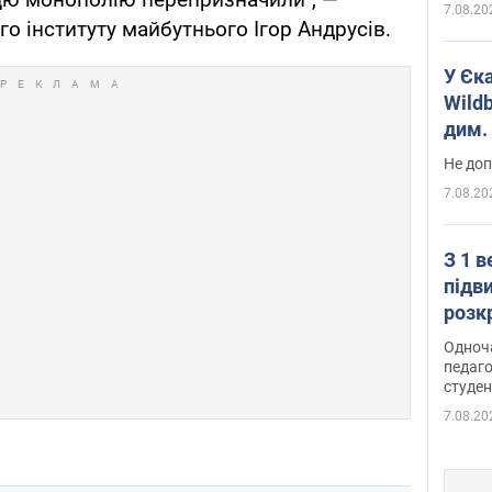
7.08.20
о інституту майбутнього Ігор Андрусів.
У Єк
Wildb
дим. 
Не доп
7.08.20
З 1 
підв
розк
Одноч
педаго
студен
7.08.20