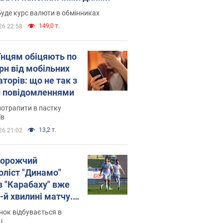
уде курс валюти в обмінниках
149,0 т.
26 22:58
їнцям обіцяють по
рн від мобільних
торів: що не так з
 повідомленнями
потрапити в пастку
їв
13,2 т.
26 21:02
орожчий
оліст "Динамо"
в "Карабаху" вже
-й хвилині матчу.
о
ок відбувається в
і