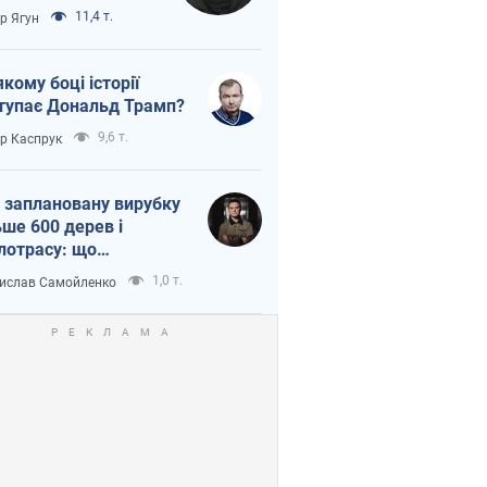
тична логістика
11,4 т.
ор Ягун
якому боці історії
тупає Дональд Трамп?
9,6 т.
ор Каспрук
 заплановану вирубку
ьше 600 дерев і
лотрасу: що
бувається на Теремках
1,0 т.
ислав Самойленко
иєві