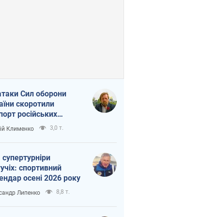
атаки Сил оборони
аїни скоротили
порт російських
топродуктів
3,0 т.
ій Клименко
 супертурніри
учіх: спортивний
ендар осені 2026 року
8,8 т.
сандр Липенко