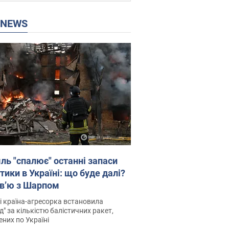
P NEWS
ль "спалює" останні запаси
тики в Україні: що буде далі?
рв’ю з Шарпом
і країна-агресорка встановила
д" за кількістю балістичних ракет,
них по Україні