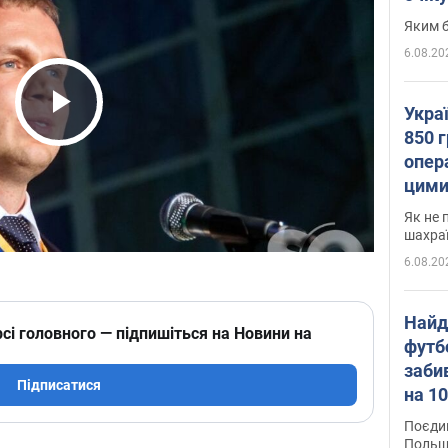
Яким б
6.08.20
Укра
Play Video
850 г
опера
цими
Як не 
шахра
6.08.20
Найд
сі головного — підпишіться на Новини на
футб
заби
Підписатися
на 10
Віде
Поєдин
Польщ