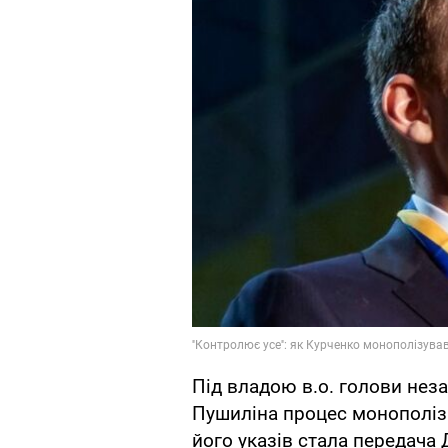
Під владою в.о. голови нез
Пушиліна процес монополіз
його указів стала передача