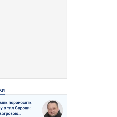
ки
мль переносить
ну в тил Європи:
 загрозою