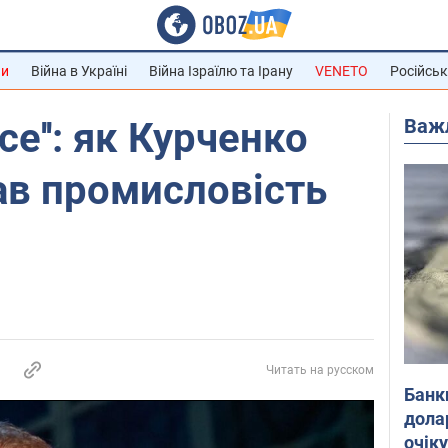
ни
Війна в Україні
Війна Ізраїлю та Ірану
VENETO
Російськ
Важ
се'': як Курченко
ав промисловість
Читать на русском
Банк
дола
очік