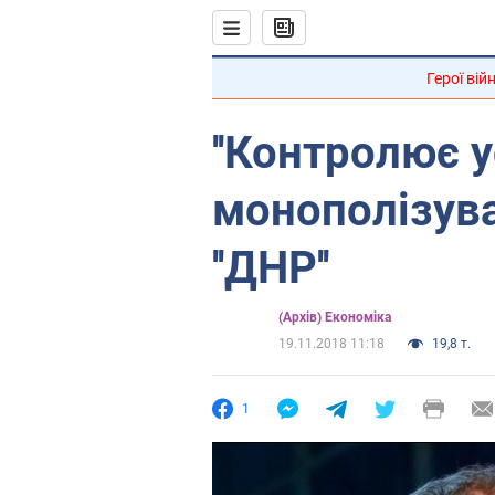
Герої вій
''Контролює у
монополізув
''ДНР''
(Архів) Економіка
19.11.2018 11:18
19,8 т.
1