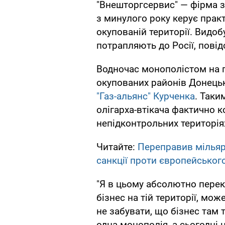
"Внешторгсервис" — фірма з
з минулого року керує прак
окупованій території. Видоб
потрапляють до Росії, повід
Водночас монополістом на п
окупованих районів Донецьк
"Газ-альянс" Курченка
. Таки
олігарха-втікача фактично 
непідконтрольних територія
Читайте:
Переправив мільяр
санкції проти європейськог
"Я в цьому абсолютно переко
бізнес на тій території, мо
не забувати, що бізнес там
одна монополія, а сьогодні