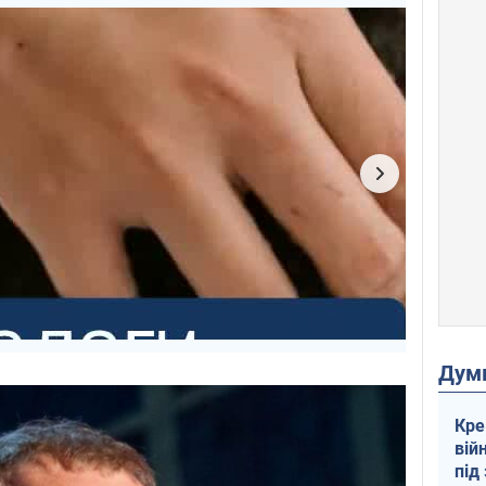
Дум
Кре
вій
під