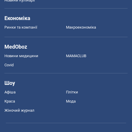
Новини Кулінарії
Економіка
Ринки та компанії
Макроекономіка
MedOboz
Новини медицини
MAMACLUB
Covid
Шоу
Афіша
Плітки
Краса
Мода
Жіночий журнал