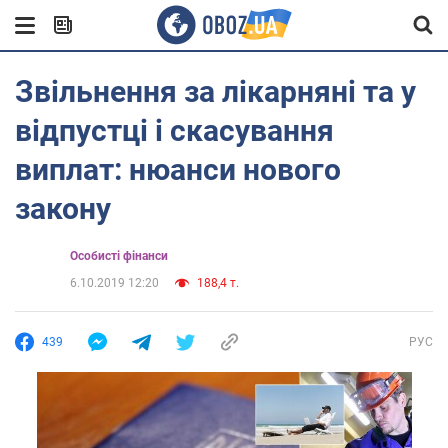
Звільнення за лікарняні та у
відпустці і скасування
виплат: нюанси нового
закону
Особисті фінанси
6.10.2019 12:20
188,4 т.
439
РУС