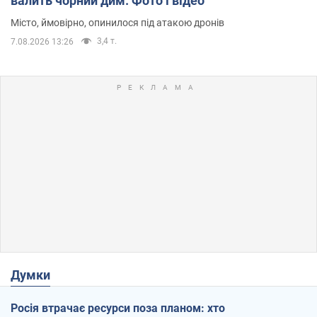
валить чорний дим. Фото і відео
Місто, ймовірно, опинилося під атакою дронів
3,4 т.
7.08.2026 13:26
Думки
Росія втрачає ресурси поза планом: хто