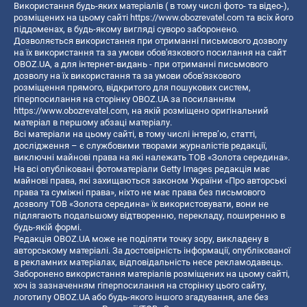
Використання будь-яких матеріалів ( в тому числі фото- та відео-),
розміщених на цьому сайті
https://www.obozrevatel.com
та всіх його
піддоменах, в будь-якому вигляді суворо заборонено.
Дозволяється використання при отриманні письмового дозволу
на їх використання та за умови обов'язкового посилання на сайт
OBOZ.UA, а для інтернет-видань - при отриманні письмового
дозволу на їх використання та за умови обов'язкового
розміщення прямого, відкритого для пошукових систем,
гіперпосилання на сторінку OBOZ.UA за посиланням
https://www.obozrevatel.com
, на якій розміщено оригінальний
матеріал в першому абзаці матеріалу.
Всі матеріали на цьому сайті, в тому числі інтерв’ю, статті,
дослідження – є службовими творами журналістів редакції,
виключні майнові права на які належать ТОВ «Золота середина».
На всі опубліковані фотоматеріали Getty Images редакція має
майнові права, які захищаються законом України «Про авторські
права та суміжні права», ніхто не має права без письмового
дозволу ТОВ «Золота середина» їх використовувати, вони не
підлягають подальшому відтворенню, перекладу, поширенню в
будь-якій формі.
Редакція OBOZ.UA може не поділяти точку зору, викладену в
авторському матеріалі. За достовірність інформації, опублікованої
в рекламних матеріалах, відповідальність несе рекламодавець.
Заборонено використання матеріалів розміщених на цьому сайті,
хоч із зазначенням гіперпосилання на сторінку цього сайту,
логотипу OBOZ.UA або будь-якого іншого згадування, але без