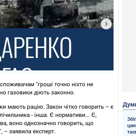
споживачам "гроші точно ніхто не
но газовики діють законно.
Дум
ики мають рацію. Закон чітко говорить – є
ічильника - інша. Є нормативи... Є,
Збі
ва, воно однозначно говорить, що
цин
, – заявила експерт.
тає