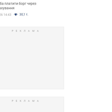
я ухвалив
ба платити борг через
ікуване рішення
ахування
30,1 т.
26 14:43