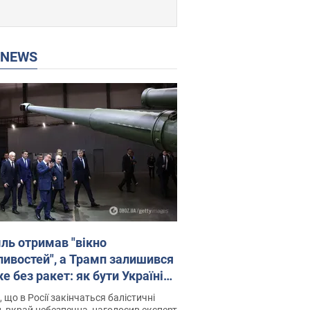
P NEWS
ль отримав "вікно
ивостей", а Трамп залишився
 без ракет: як бути Україні?
рв’ю з Мельником
 що в Росії закінчаться балістичні
, вкрай небезпечна, наголосив експерт