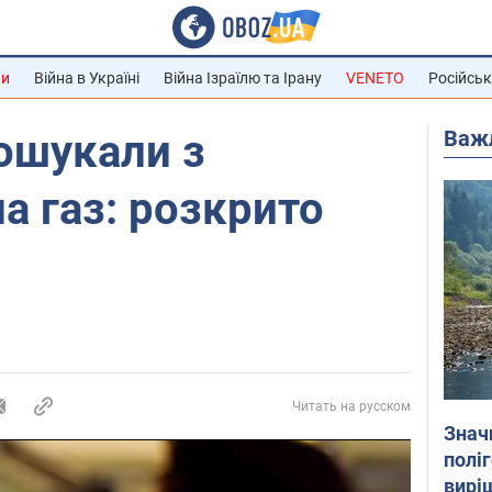
ни
Війна в Україні
Війна Ізраїлю та Ірану
VENETO
Російськ
Важ
 ошукали з
а газ: розкрито
Читать на русском
Знач
полі
вирі