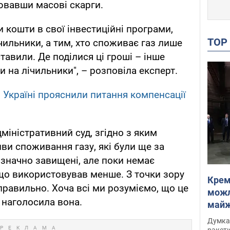
іювавши масові скарги.
и кошти в свої інвестиційні програми,
TO
чильники, а тим, хто споживає газ лише
ставили. Де поділися ці гроші – інше
и на лічильники", – розповіла експерт.
 Україні прояснили питання компенсації
міністративний суд, згідно з яким
ви споживання газу, які були ще за
означно завищені, але поки немає
 що використовував менше. З точки зору
Крем
правильно. Хоча всі ми розуміємо, що це
можл
 наголосила вона.
майже
Інте
Думка,
ракети