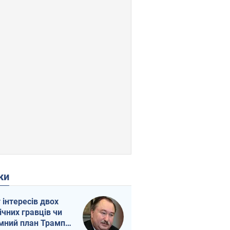
ки
г інтересів двох
ічних гравців чи
мний план Трампа