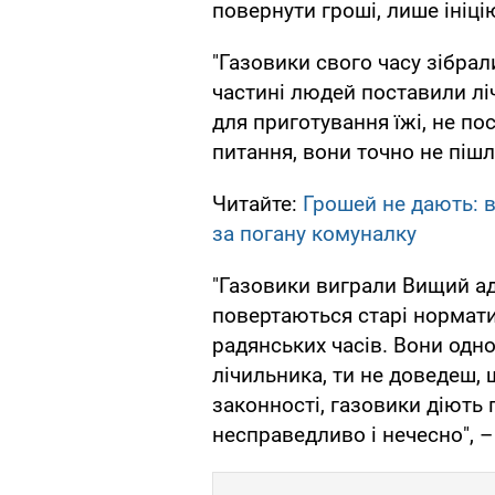
повернути гроші, лише ініц
"Газовики свого часу зібрал
частині людей поставили лі
для приготування їжі, не по
питання, вони точно не пішл
Читайте:
Грошей не дають: в
за погану комуналку
"Газовики виграли Вищий ад
повертаються старі нормати
радянських часів. Вони одн
лічильника, ти не доведеш,
законності, газовики діють 
несправедливо і нечесно", –