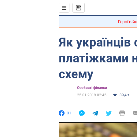
Герої вій
Як українців
платіжками н
схему
Особисті фінанси
25.01.2019 02:45
39,4 т.
31