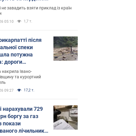
і не завадить взяти приклад із країн
и
1,7 т.
26 05:10
рикарпатті після
альної спеки
шла потужна
а: дороги
творились на
 накрила Івано-
. Відео
івщину та курортний
ель
17,2 т.
26 09:27
і нарахували 729
грн боргу за газ
з покази
ованого лічильника: