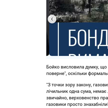
Бойко висловила думку, що 
поверне", оскільки формаль
"З точки зору закону, газов
лічильник одна сума, немає л
звичайно, верховенство пра
газовики просто знахабніли"