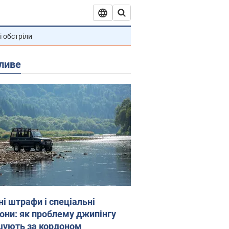
і обстріли
ливе
ні штрафи і спеціальні
гони: як проблему джипінгу
шують за кордоном