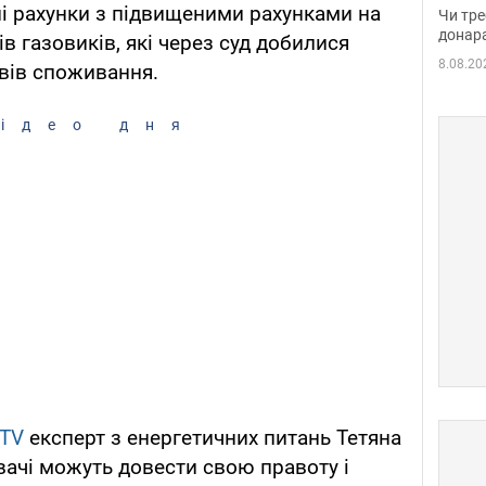
судд
чні рахунки з підвищеними рахунками на
Чи тре
неоч
донар
в газовиків, які через суд добилися
8.08.20
вів споживання.
ідео дня
TV
експерт з енергетичних питань Тетяна
вачі можуть довести свою правоту і