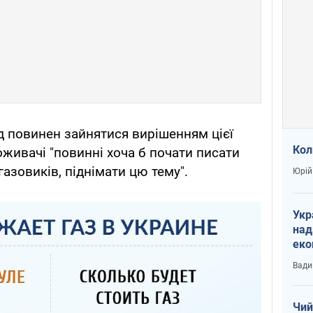
д повинен зайнятися вирішенням цієї
Кол
оживачі "повинні хоча б почати писати
азовиків, піднімати цю тему".
Юрій
Укр
над
еко
сві
Вади
Чий