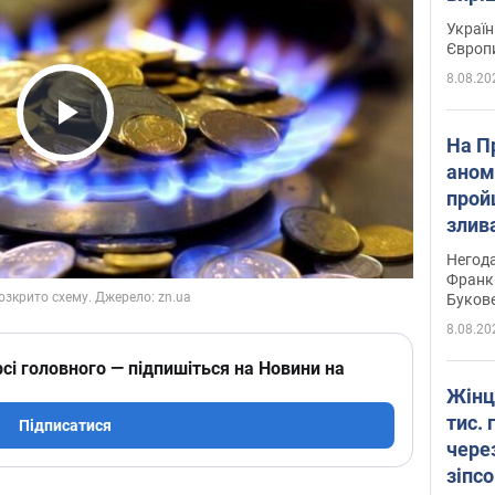
Україн
Європ
8.08.20
Play Video
На П
аном
прой
злив
пере
Негода
річки
Франк
Буков
8.08.20
сі головного — підпишіться на Новини на
Жінц
тис. 
Підписатися
чере
зіпс