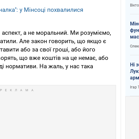
і Пу
Вікт
налка'': у Мінсоці похвалилися
Мін
фун
 аспект, а не моральний. Ми розуміємо,
мас
атили. Але закон говорить, що якщо є
Олек
тавити або за свої гроші, або його
ворять, що вже коштів на це немає, або
Ні 
і нормативи. На жаль, у нас така
Лук
арм
Ігар