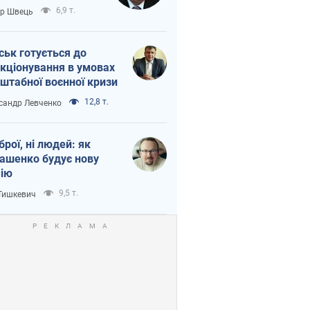
тіна?
6,9 т.
ор Швець
ськ готується до
кціонування в умовах
штабної воєнної кризи
12,8 т.
сандр Левченко
зброї, ні людей: як
ашенко будує нову
ію
9,5 т.
 Тишкевич