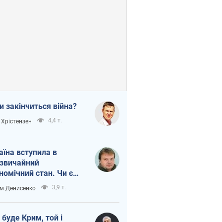
и закінчиться війна?
4,4 т.
 Хрістензен
аїна вступила в
звичайний
номічний стан. Чи є
тло вкінці тунелю?
3,9 т.
м Денисенко
 буде Крим, той і