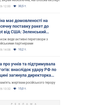
30,5 т.
26 12:00
їна має домовленості на
сячну поставку ракет до
iot від США: Зеленський
рив подробиці
акож веде активні переговори з
ейськими партнерами
10,2 т.
26 14:08
а про учнів та підтримувала
гогів: внаслідок удару РФ по
щині загинула директорка
ького ліцею, її чоловік та онук
пам'ять жертвам російського терору
15,0 т.
26 13:32