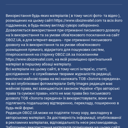
Використання будь-яких матеріалів ( в тому числі фото- та відео-),
розміщених на цьому сайті
https://www.obozrevatel.com
та всіх його
піддоменах, в будь-якому вигляді суворо заборонено.
Дозволяється використання при отриманні письмового дозволу
на їх використання та за умови обов'язкового посилання на сайт
OBOZ.UA, а для інтернет-видань - при отриманні письмового
дозволу на їх використання та за умови обов'язкового
розміщення прямого, відкритого для пошукових систем,
гіперпосилання на сторінку OBOZ.UA за посиланням
https://www.obozrevatel.com
, на якій розміщено оригінальний
матеріал в першому абзаці матеріалу.
Всі матеріали на цьому сайті, в тому числі інтерв’ю, статті,
дослідження – є службовими творами журналістів редакції,
виключні майнові права на які належать ТОВ «Золота середина».
На всі опубліковані фотоматеріали Getty Images редакція має
майнові права, які захищаються законом України «Про авторські
права та суміжні права», ніхто не має права без письмового
дозволу ТОВ «Золота середина» їх використовувати, вони не
підлягають подальшому відтворенню, перекладу, поширенню в
будь-якій формі.
Редакція OBOZ.UA може не поділяти точку зору, викладену в
авторському матеріалі. За достовірність інформації, опублікованої
в рекламних матеріалах, відповідальність несе рекламодавець.
Заборонено використання матеріалів розміщених на цьому сайті,