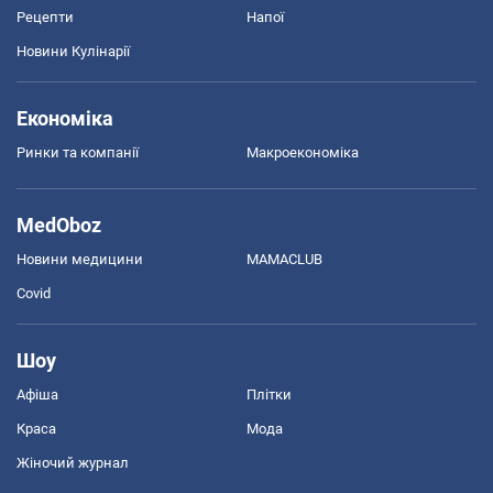
Рецепти
Напої
Новини Кулінарії
Економіка
Ринки та компанії
Макроекономіка
MedOboz
Новини медицини
MAMACLUB
Covid
Шоу
Афіша
Плітки
Краса
Мода
Жіночий журнал