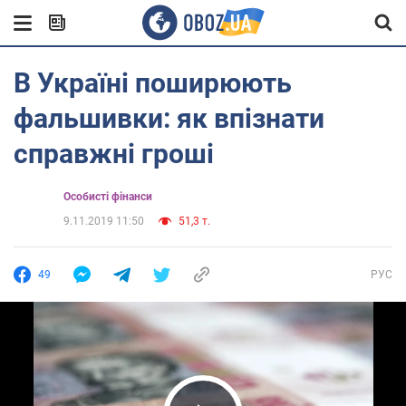
В Україні поширюють
фальшивки: як впізнати
справжні гроші
Особисті фінанси
9.11.2019 11:50
51,3 т.
49
РУС