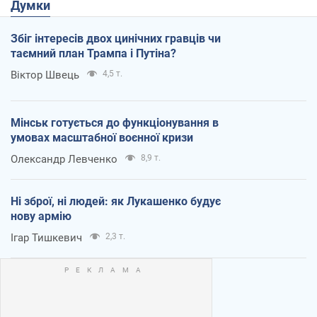
Думки
Збіг інтересів двох цинічних гравців чи
таємний план Трампа і Путіна?
Віктор Швець
4,5 т.
Мінськ готується до функціонування в
умовах масштабної воєнної кризи
Олександр Левченко
8,9 т.
Ні зброї, ні людей: як Лукашенко будує
нову армію
Ігар Тишкевич
2,3 т.