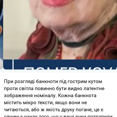
При розгляді банкноти під гострим кутом
проти світла повинно бути видно латентне
зображення номіналу. Кожна банкнота
містить мікро тексти, якщо вони не
читаються, або ж якість друку погане, це є
одним з ознак того, що у ваші руки потрапили