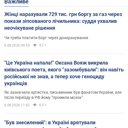
Важливе
Жінці нарахували 729 тис. грн боргу за газ через
покази зіпсованого лічильника: суддя ухвалив
неочікуване рішення
Чи треба платити борг через донарахування
9,2 т.
6.08.2026 09:53
"Це Україна напала!" Оксана Вояж викрила
київського поета, якого "зазомбували": він навіть
російської не знав, а тепер хоче геноциду
українців
Як зазначила артистка, письменник був фанатом України, але
після переїзду в РФ йому "промили мозок"
6,3 т.
6.08.2026 11:42
"Був знесилений": в Україні врятували