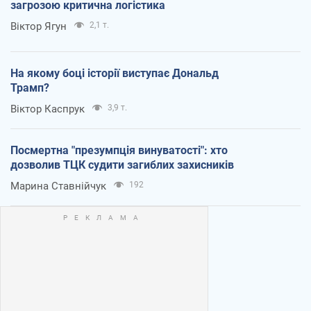
загрозою критична логістика
Віктор Ягун
2,1 т.
На якому боці історії виступає Дональд
Трамп?
Віктор Каспрук
3,9 т.
Посмертна "презумпція винуватості": хто
дозволив ТЦК судити загиблих захисників
Марина Ставнійчук
192