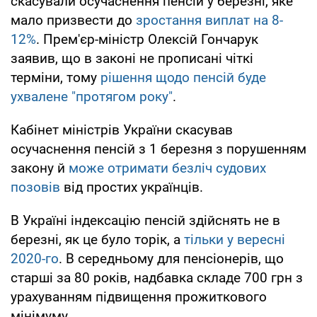
скасували осучаснення пенсій у березні, яке
мало призвести до
зростання виплат на 8-
12%
. Прем'єр-міністр Олексій Гончарук
заявив, що в законі не прописані чіткі
терміни, тому
рішення щодо пенсій буде
ухвалене "протягом року"
.
Кабінет міністрів України скасував
осучаснення пенсій з 1 березня з порушенням
закону й
може отримати безліч судових
позовів
від простих українців.
В Україні індексацію пенсій здійснять не в
березні, як це було торік, а
тільки у вересні
2020-го
. В середньому для пенсіонерів, що
старші за 80 років, надбавка складе 700 грн з
урахуванням підвищення прожиткового
мінімуму.