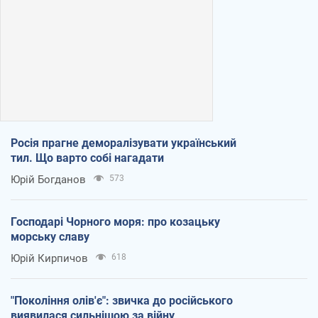
Росія прагне деморалізувати український
тил. Що варто собі нагадати
Юрій Богданов
573
Господарі Чорного моря: про козацьку
морську славу
Юрій Кирпичов
618
"Покоління олів'є": звичка до російського
виявилася сильнішою за війну