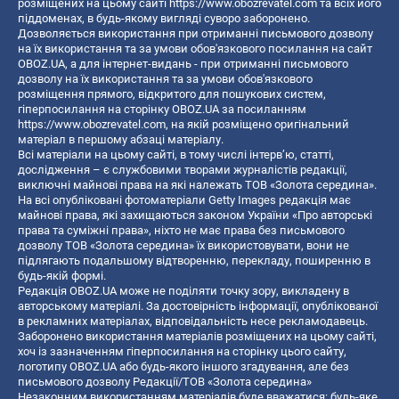
розміщених на цьому сайті
https://www.obozrevatel.com
та всіх його
піддоменах, в будь-якому вигляді суворо заборонено.
Дозволяється використання при отриманні письмового дозволу
на їх використання та за умови обов'язкового посилання на сайт
OBOZ.UA, а для інтернет-видань - при отриманні письмового
дозволу на їх використання та за умови обов'язкового
розміщення прямого, відкритого для пошукових систем,
гіперпосилання на сторінку OBOZ.UA за посиланням
https://www.obozrevatel.com
, на якій розміщено оригінальний
матеріал в першому абзаці матеріалу.
Всі матеріали на цьому сайті, в тому числі інтерв’ю, статті,
дослідження – є службовими творами журналістів редакції,
виключні майнові права на які належать ТОВ «Золота середина».
На всі опубліковані фотоматеріали Getty Images редакція має
майнові права, які захищаються законом України «Про авторські
права та суміжні права», ніхто не має права без письмового
дозволу ТОВ «Золота середина» їх використовувати, вони не
підлягають подальшому відтворенню, перекладу, поширенню в
будь-якій формі.
Редакція OBOZ.UA може не поділяти точку зору, викладену в
авторському матеріалі. За достовірність інформації, опублікованої
в рекламних матеріалах, відповідальність несе рекламодавець.
Заборонено використання матеріалів розміщених на цьому сайті,
хоч із зазначенням гіперпосилання на сторінку цього сайту,
логотипу OBOZ.UA або будь-якого іншого згадування, але без
письмового дозволу Редакції/ТОВ «Золота середина»
Незаконним використанням матеріалів буде вважатися: будь-яке