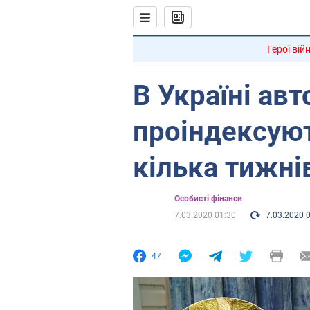
Герої вій
В Україні ав
проіндексуют
кілька тижнів
Особисті фінанси
7.03.2020 01:30
7.03.2020 
47