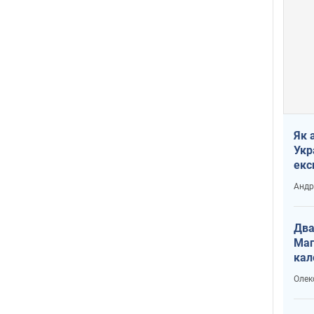
Як 
Укр
екс
наф
Андр
Два
Маг
кал
Олек