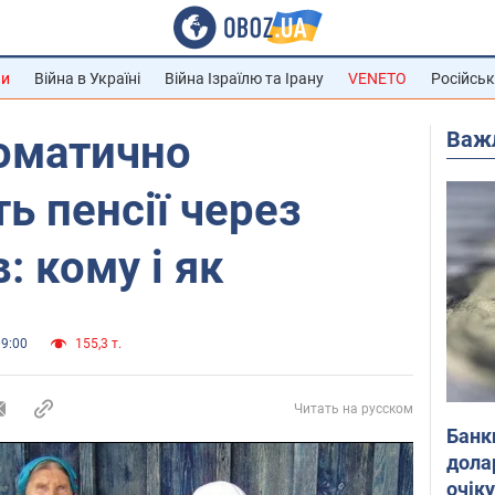
ни
Війна в Україні
Війна Ізраїлю та Ірану
VENETO
Російськ
Важ
томатично
ь пенсії через
: кому і як
09:00
155,3 т.
Читать на русском
Банк
дола
очік