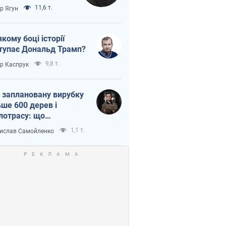
тична логістика
11,6 т.
ор Ягун
якому боці історії
тупає Дональд Трамп?
9,8 т.
ор Каспрук
 заплановану вирубку
ьше 600 дерев і
лотрасу: що
бувається на Теремках
1,1 т.
ислав Самойленко
иєві