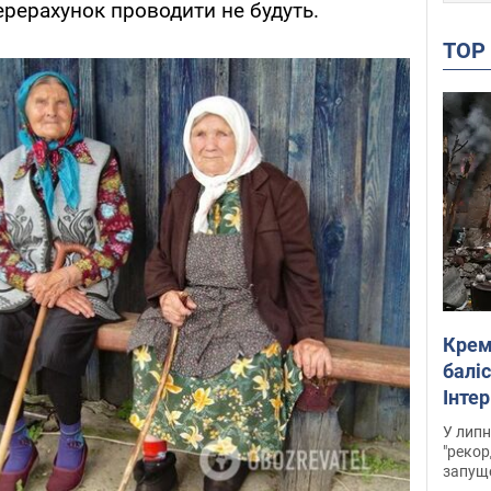
ерерахунок проводити не будуть.
TO
Крем
баліс
Інте
У липн
"рекор
запуще