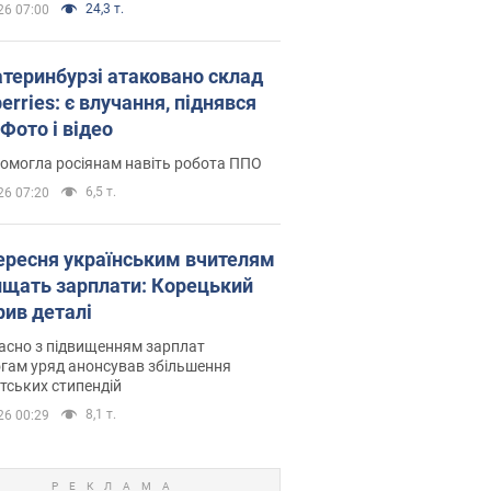
24,3 т.
26 07:00
атеринбурзі атаковано склад
erries: є влучання, піднявся
Фото і відео
омогла росіянам навіть робота ППО
6,5 т.
26 07:20
вересня українським вчителям
ищать зарплати: Корецький
рив деталі
асно з підвищенням зарплат
гам уряд анонсував збільшення
тських стипендій
8,1 т.
26 00:29