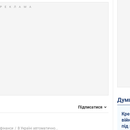
Дум
Підписатися
Кре
вій
під
 фінанси
В Україні автоматично...