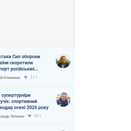
атаки Сил оборони
аїни скоротили
порт російських
топродуктів
3,1 т.
ій Клименко
 супертурніри
учіх: спортивний
ендар осені 2026 року
9,0 т.
сандр Липенко