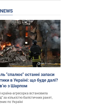
P NEWS
ль "спалює" останні запаси
тики в Україні: що буде далі?
рв’ю з Шарпом
і країна-агресорка встановила
д" за кількістю балістичних ракет,
них по Україні