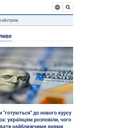
і обстріли
ливе
и "готуються" до нового курсу
ра: українцям розповіли, чого
увати найближчими днями