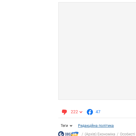
222
47
Теги
Редакційна політика
(Архів) Економіка
Особисті