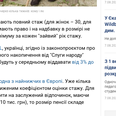
7.08.20
У Єк
мають повний стаж (для жінок – 30, для
Wildb
мають право і на надбавку в розмірі не
дим. 
муму за кожен "зайвий" рік стажу.
Не доп
7.08.20
L
, українці, згідно із законопроєктом про
ного накопичення від "Слуги народу"
З 1 
будуть у середньому віддавати
від 3% до
підв
розк
одна з найнижчих в Європі
. Уже кілька
Одноч
педаго
ниженим коефіцієнтом оцінки стажу. Для
студен
ити на заслужений відпочинок, маючи
7.08.20
0 тис. грн), то розмір пенсії складе