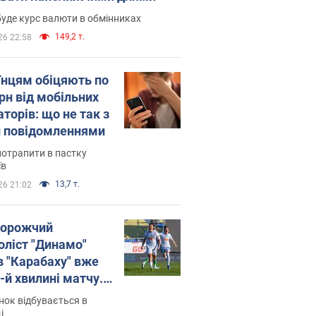
уде курс валюти в обмінниках
149,2 т.
26 22:58
їнцям обіцяють по
рн від мобільних
торів: що не так з
 повідомленнями
потрапити в пастку
їв
13,7 т.
26 21:02
орожчий
оліст "Динамо"
в "Карабаху" вже
-й хвилині матчу.
о
ок відбувається в
і