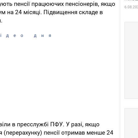
сують пенсії працюючих пенсіонерів, якщо
6.08.20
ум на 24 місяці. Підвищення складе в
.
ідео дня
іли в пресслужбі ПФУ. У разі, якщо
я (перерахунку) пенсії отримав менше 24