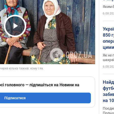
Яким б
6.08.20
Укра
Play Video
850 г
опера
цими
Як не 
шахра
6.08.20
Найд
сі головного — підпишіться на Новини на
футб
заби
Підписатися
на 10
Віде
Поєдин
Польщ