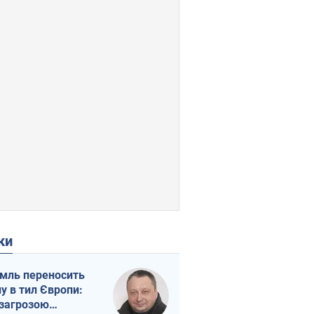
ки
мль переносить
ну в тил Європи:
 загрозою