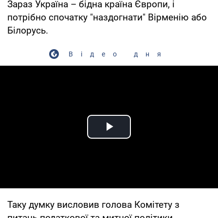
Зараз Україна – бідна країна Європи, і
потрібно спочатку "наздогнати" Вірменію або
Білорусь.
Відео дня
Play Video
Таку думку висловив голова Комітету з
питань податкової та митної політики,