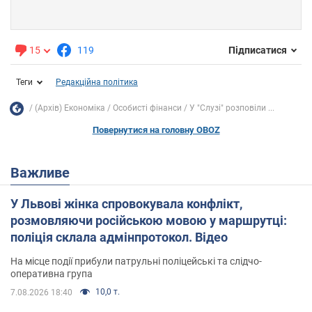
15
119
Підписатися
Теги
Редакційна політика
(Архів) Економіка
Особисті фінанси
У "Слузі" розповіли ...
Повернутися на головну OBOZ
Важливе
У Львові жінка спровокувала конфлікт,
розмовляючи російською мовою у маршрутці:
поліція склала адмінпротокол. Відео
На місце події прибули патрульні поліцейські та слідчо-
оперативна група
10,0 т.
7.08.2026 18:40