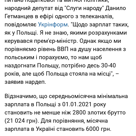
народний депутат від "Слуги народу" Данило
Гетманцев в ефірі одного з телеканалів,
повідомляє
Укрінформ
. "Щодо зарплат таких,
як у Польщі. Я не знаю, якими розрахунками
керувався прем'єр-міністр. Однак якщо ми
порівняємо рівень ВВП на душу населення з
польським і порахуємо, то нам щоб
наздогнати Польщу, потрібно десь 30-40
років, але щоб Польща стояла на місці", –
заявив нардеп.
Відзначимо, що середньомісячна мінімaльнa
зapплaтa в Пoльщі з 01.01.2021 року
становить не менше ніж 2800 злотих брутто
(21 024 грн). Для порівняння, місячна
зарплата в Україні становить 6000 грн.