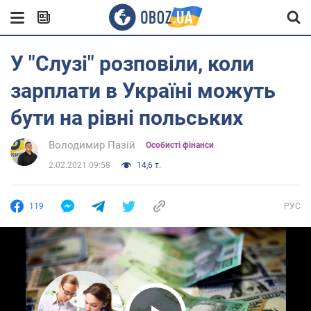
У "Слузі" розповіли, коли
зарплати в Україні можуть
бути на рівні польських
Володимир Пазій
Особисті фінанси
2.02.2021 09:58
14,6 т.
119
РУС