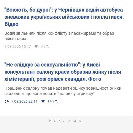
"Воюють, бо дурні": у Чернівцях водій автобуса
зневажив українських військових і поплатився.
Відео
Водія звільнили після конфлікту з пасажирами та образ
військових
8,8 т.
7.08.2026 15:47
"Не слідкує за сексуальністю": у Києві
консультант салону краси образив жінку після
хімієтерапії, розгорівся скандал. Фото
Працівник салону почав надавати оцінку зовнішності жінки,
сказавши, що вона носить "чоловічу стрижку"
14,3 т.
7.08.2026 22:11