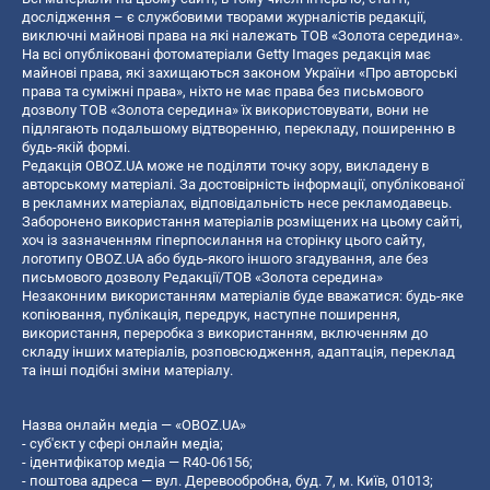
дослідження – є службовими творами журналістів редакції,
виключні майнові права на які належать ТОВ «Золота середина».
На всі опубліковані фотоматеріали Getty Images редакція має
майнові права, які захищаються законом України «Про авторські
права та суміжні права», ніхто не має права без письмового
дозволу ТОВ «Золота середина» їх використовувати, вони не
підлягають подальшому відтворенню, перекладу, поширенню в
будь-якій формі.
Редакція OBOZ.UA може не поділяти точку зору, викладену в
авторському матеріалі. За достовірність інформації, опублікованої
в рекламних матеріалах, відповідальність несе рекламодавець.
Заборонено використання матеріалів розміщених на цьому сайті,
хоч із зазначенням гіперпосилання на сторінку цього сайту,
логотипу OBOZ.UA або будь-якого іншого згадування, але без
письмового дозволу Редакції/ТОВ «Золота середина»
Незаконним використанням матеріалів буде вважатися: будь-яке
копiювання, публiкацiя, передрук, наступне поширення,
використання, переробка з використанням, включенням до
складу інших матеріалів, розповсюдження, адаптація, переклад
та інші подібні зміни матеріалу.
Назва онлайн медіа — «OBOZ.UA»
- суб'єкт у сфері онлайн медіа;
- ідентифікатор медіа — R40-06156;
- поштова адреса — вул. Деревообробна, буд. 7, м. Київ, 01013;