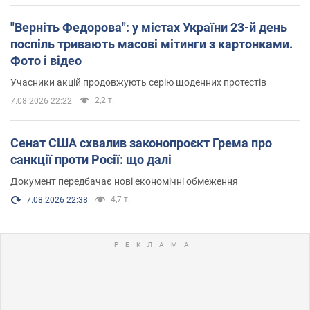
"Верніть Федорова": у містах України 23-й день
поспіль тривають масові мітинги з картонками.
Фото і відео
Учасники акцій продовжують серію щоденних протестів
2,2 т.
7.08.2026 22:22
Сенат США схвалив законопроєкт Грема про
санкції проти Росії: що далі
Документ передбачає нові економічні обмеження
4,7 т.
7.08.2026 22:38