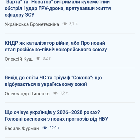
"Варта" та "Новатор" витримали кулеметний
обстріл і удар FPV-дрона, врятувавши життя
офіцеру ЗСУ
Українська Бронетехніка
3,1 т.
КНДР як каталізатор війни, або Про новий
етап російсько-північнокорейського союзу
Олексій Кущ
3,2 т.
Вихід до еліти ЧС та тріумф "Сокола": що
відбувається в українському хокеї
Олександр Липенко
1,2 т.
Що очікує українців у 2026–2028 роках?
Головні висновки з нових прогнозів від НБУ
Василь Фурман
22,0 т.