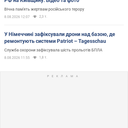
РФ на Київщину. Відео та фото
Вічна пам'ять жертвам російського терору
2,3 т.
8.08.2026 12:07
У Німеччині зафіксували дрони над базою, де
ремонтують системи Patriot – Tagesschau
Служба охорони зафіксувала шість прольотів БПЛА
1,8 т.
8.08.2026 11:55