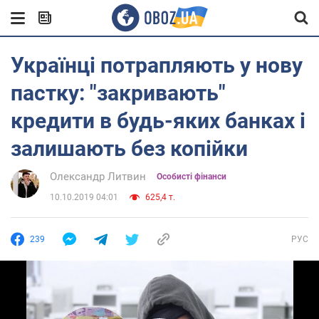
Українці потрапляють у нову
пастку: "закривають"
кредити в будь-яких банках і
залишають без копійки
Олександр Литвин
Особисті фінанси
10.10.2019 04:01
625,4 т.
239
РУС