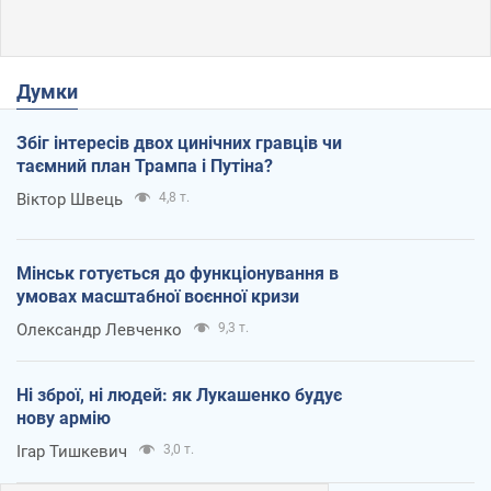
Думки
Збіг інтересів двох цинічних гравців чи
таємний план Трампа і Путіна?
Віктор Швець
4,8 т.
Мінськ готується до функціонування в
умовах масштабної воєнної кризи
Олександр Левченко
9,3 т.
Ні зброї, ні людей: як Лукашенко будує
нову армію
Ігар Тишкевич
3,0 т.