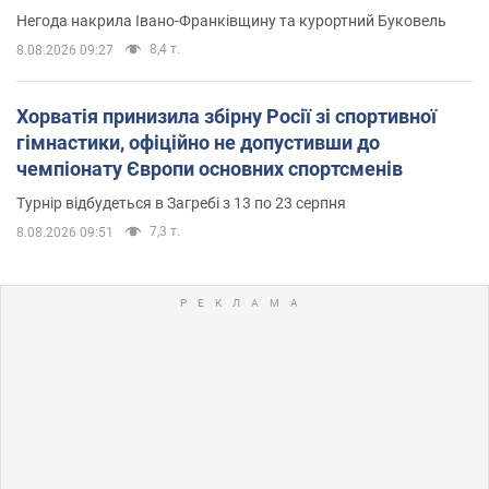
Негода накрила Івано-Франківщину та курортний Буковель
8,4 т.
8.08.2026 09:27
Хорватія принизила збірну Росії зі спортивної
гімнастики, офіційно не допустивши до
чемпіонату Європи основних спортсменів
Турнір відбудеться в Загребі з 13 по 23 серпня
7,3 т.
8.08.2026 09:51