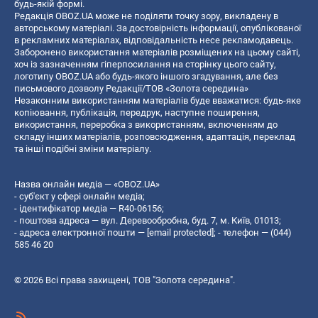
будь-якій формі.
Редакція OBOZ.UA може не поділяти точку зору, викладену в
авторському матеріалі. За достовірність інформації, опублікованої
в рекламних матеріалах, відповідальність несе рекламодавець.
Заборонено використання матеріалів розміщених на цьому сайті,
хоч із зазначенням гіперпосилання на сторінку цього сайту,
логотипу OBOZ.UA або будь-якого іншого згадування, але без
письмового дозволу Редакції/ТОВ «Золота середина»
Незаконним використанням матеріалів буде вважатися: будь-яке
копiювання, публiкацiя, передрук, наступне поширення,
використання, переробка з використанням, включенням до
складу інших матеріалів, розповсюдження, адаптація, переклад
та інші подібні зміни матеріалу.
Назва онлайн медіа — «OBOZ.UA»
- суб'єкт у сфері онлайн медіа;
- ідентифікатор медіа — R40-06156;
- поштова адреса — вул. Деревообробна, буд. 7, м. Київ, 01013;
- адреса електронної пошти —
[email protected]
; - телефон — (044)
585 46 20
© 2026 Всі права захищені, ТОВ "Золота середина".