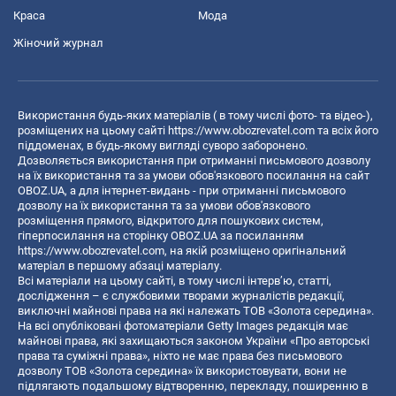
Краса
Мода
Жіночий журнал
Використання будь-яких матеріалів ( в тому числі фото- та відео-),
розміщених на цьому сайті
https://www.obozrevatel.com
та всіх його
піддоменах, в будь-якому вигляді суворо заборонено.
Дозволяється використання при отриманні письмового дозволу
на їх використання та за умови обов'язкового посилання на сайт
OBOZ.UA, а для інтернет-видань - при отриманні письмового
дозволу на їх використання та за умови обов'язкового
розміщення прямого, відкритого для пошукових систем,
гіперпосилання на сторінку OBOZ.UA за посиланням
https://www.obozrevatel.com
, на якій розміщено оригінальний
матеріал в першому абзаці матеріалу.
Всі матеріали на цьому сайті, в тому числі інтерв’ю, статті,
дослідження – є службовими творами журналістів редакції,
виключні майнові права на які належать ТОВ «Золота середина».
На всі опубліковані фотоматеріали Getty Images редакція має
майнові права, які захищаються законом України «Про авторські
права та суміжні права», ніхто не має права без письмового
дозволу ТОВ «Золота середина» їх використовувати, вони не
підлягають подальшому відтворенню, перекладу, поширенню в