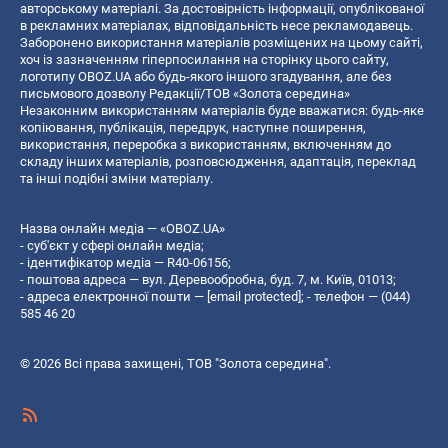
авторському матеріалі. За достовірність інформації, опублікованої
в рекламних матеріалах, відповідальність несе рекламодавець.
Заборонено використання матеріалів розміщених на цьому сайті,
хоч із зазначенням гіперпосилання на сторінку цього сайту,
логотипу OBOZ.UA або будь-якого іншого згадування, але без
письмового дозволу Редакції/ТОВ «Золота середина»
Незаконним використанням матеріалів буде вважатися: будь-яке
копiювання, публiкацiя, передрук, наступне поширення,
використання, переробка з використанням, включенням до
складу інших матеріалів, розповсюдження, адаптація, переклад
та інші подібні зміни матеріалу.
Назва онлайн медіа — «OBOZ.UA»
- суб'єкт у сфері онлайн медіа;
- ідентифікатор медіа — R40-06156;
- поштова адреса — вул. Деревообробна, буд. 7, м. Київ, 01013;
- адреса електронної пошти —
[email protected]
; - телефон — (044)
585 46 20
© 2026 Всі права захищені, ТОВ "Золота середина".