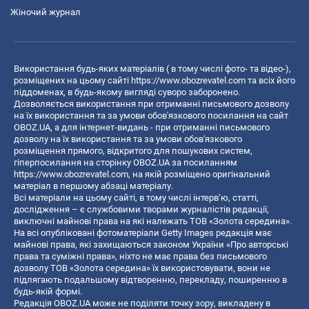
Жіночий журнал
Використання будь-яких матеріалів ( в тому числі фото- та відео-),
розміщених на цьому сайті
https://www.obozrevatel.com
та всіх його
піддоменах, в будь-якому вигляді суворо заборонено.
Дозволяється використання при отриманні письмового дозволу
на їх використання та за умови обов'язкового посилання на сайт
OBOZ.UA, а для інтернет-видань - при отриманні письмового
дозволу на їх використання та за умови обов'язкового
розміщення прямого, відкритого для пошукових систем,
гіперпосилання на сторінку OBOZ.UA за посиланням
https://www.obozrevatel.com
, на якій розміщено оригінальний
матеріал в першому абзаці матеріалу.
Всі матеріали на цьому сайті, в тому числі інтерв’ю, статті,
дослідження – є службовими творами журналістів редакції,
виключні майнові права на які належать ТОВ «Золота середина».
На всі опубліковані фотоматеріали Getty Images редакція має
майнові права, які захищаються законом України «Про авторські
права та суміжні права», ніхто не має права без письмового
дозволу ТОВ «Золота середина» їх використовувати, вони не
підлягають подальшому відтворенню, перекладу, поширенню в
будь-якій формі.
Редакція OBOZ.UA може не поділяти точку зору, викладену в