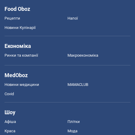
Food Oboz
Рецепти
Напої
Новини Кулінарії
Економіка
Ринки та компанії
Макроекономіка
MedOboz
Новини медицини
MAMACLUB
Covid
Шоу
Афіша
Плітки
Краса
Мода