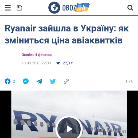
Ryanair зайшла в Україну: як
зміниться ціна авіаквитків
Особисті фінанси
23.03.2018 22:33
22,3 т.
2
РУС