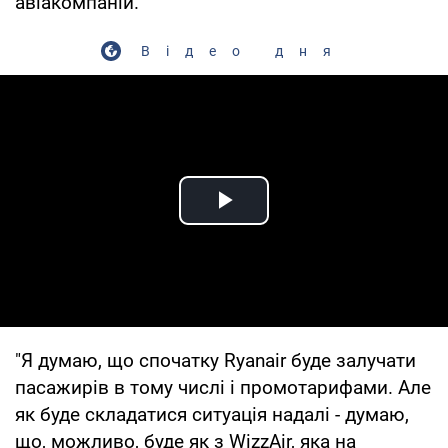
авіакомпаній.
Відео дня
Play Video
"Я думаю, що спочатку Ryanair буде залучати
пасажирів в тому числі і промотарифами. Але
як буде складатися ситуація надалі - думаю,
що, можливо, буде як з WizzAir, яка на