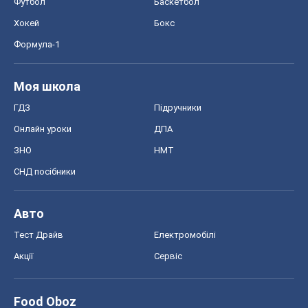
Футбол
Баскетбол
Хокей
Бокс
Формула-1
Моя школа
ГДЗ
Підручники
Онлайн уроки
ДПА
ЗНО
НМТ
СНД посібники
Авто
Тест Драйв
Електромобілі
Акції
Сервіс
Food Oboz