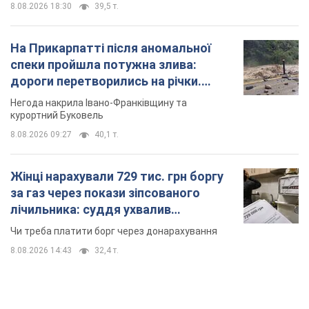
8.08.2026 18:30
39,5 т.
На Прикарпатті після аномальної
спеки пройшла потужна злива:
дороги перетворились на річки.
Відео
Негода накрила Івано-Франківщину та
курортний Буковель
8.08.2026 09:27
40,1 т.
Жінці нарахували 729 тис. грн боргу
за газ через покази зіпсованого
лічильника: суддя ухвалив
неочікуване рішення
Чи треба платити борг через донарахування
8.08.2026 14:43
32,4 т.