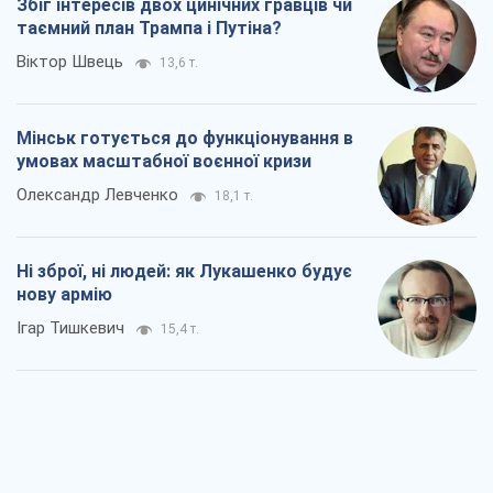
Збіг інтересів двох цинічних гравців чи
таємний план Трампа і Путіна?
Віктор Швець
13,6 т.
Мінськ готується до функціонування в
умовах масштабної воєнної кризи
Олександр Левченко
18,1 т.
Ні зброї, ні людей: як Лукашенко будує
нову армію
Ігар Тишкевич
15,4 т.