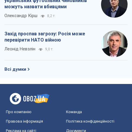
українських футбольних чиновників
можуть назвати вбивцями
Олександр Кірш
8,2 т.
Захід проспав загрозу: Росія може
перевірити НАТО війною
Леонід Невзлін
9,0 т.
Всі думки
Про компанію
Команда
Правова інформація
Політика конфіденційності
Реклама на сайті
Документи