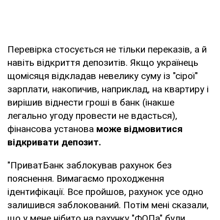
Перевірка стосується не тільки переказів, а й
навіть відкриття депозитів. Якщо українець
щомісяця відкладав невелику суму із "сірої"
зарплати, накопичив, наприклад, на квартиру і
вирішив віднести гроші в банк (інакше
легально угоду провести не вдасться),
фінансова установа
може відмовитися
відкривати депозит.
"ПриватБанк заблокував рахунок без
пояснення. Вимагаємо проходження
ідентифікації. Все пройшов, рахунок усе одно
залишився заблокований. Потім мені сказали,
що у мене нібито на рахунку "ФОПа" були