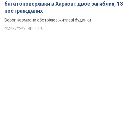
багатоповерхівки в Харкові: двоє загиблих, 13
постраждалих
Ворог навмисно обстрілює житлові будинки
годину тому
1,1 т.