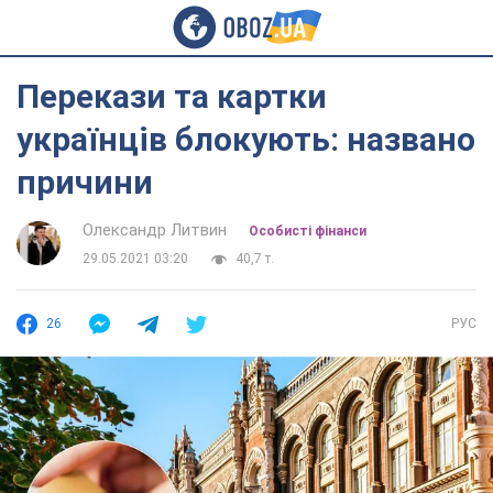
Перекази та картки
українців блокують: названо
причини
Олександр Литвин
Особисті фінанси
29.05.2021 03:20
40,7 т.
26
РУС