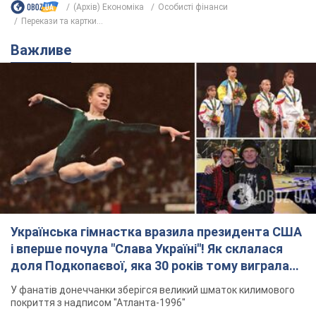
(Архів) Економіка
Особисті фінанси
Перекази та картки...
Важливе
Українська гімнастка вразила президента США
і вперше почула "Слава Україні"! Як склалася
доля Подкопаєвої, яка 30 років тому виграла
"золото" Олімпіади
У фанатів донеччанки зберігся великий шматок килимового
покриття з надписом "Атланта-1996"