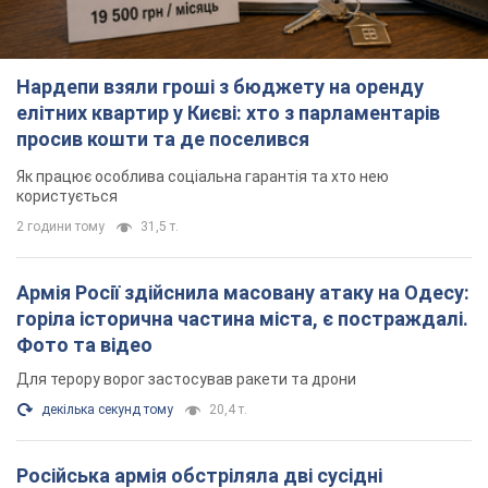
Нардепи взяли гроші з бюджету на оренду
елітних квартир у Києві: хто з парламентарів
просив кошти та де поселився
Як працює особлива соціальна гарантія та хто нею
користується
2 години тому
31,5 т.
Армія Росії здійснила масовану атаку на Одесу:
горіла історична частина міста, є постраждалі.
Фото та відео
Для терору ворог застосував ракети та дрони
декілька секунд тому
20,4 т.
Російська армія обстріляла дві сусідні