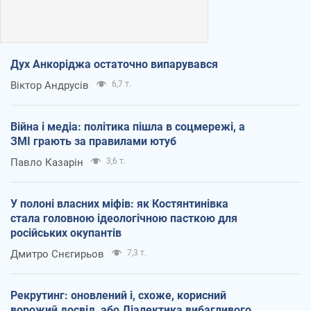
Дух Анкоріджа остаточно випарувався
Віктор Андрусів
6,7 т.
Війна і медіа: політика пішла в соцмережі, а
ЗМІ грають за правилами ютуб
Павло Казарін
3,6 т.
У полоні власних міфів: як Костянтинівка
стала головною ідеологічною пасткою для
російських окупантів
Дмитро Снєгирьов
7,3 т.
Рекрутинг: оновлений і, схоже, корисний
ворожий досвід, або Діалектика вибагливого