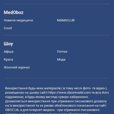
MedOboz
Новини медицини
MAMACLUB
Covid
Шоу
Афіша
Плітки
Краса
Мода
Жіночий журнал
Використання будь-яких матеріалів ( в тому числі фото- та відео-),
розміщених на цьому сайті
https://www.obozrevatel.com
та всіх його
піддоменах, в будь-якому вигляді суворо заборонено.
Дозволяється використання при отриманні письмового дозволу
на їх використання та за умови обов'язкового посилання на сайт
OBOZ.UA, а для інтернет-видань - при отриманні письмового