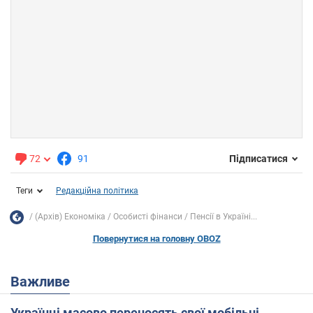
72
91
Підписатися
Теги
Редакційна політика
(Архів) Економіка
Особисті фінанси
Пенсії в Україні...
Повернутися на головну OBOZ
Важливе
Українці масово переносять свої мобільні