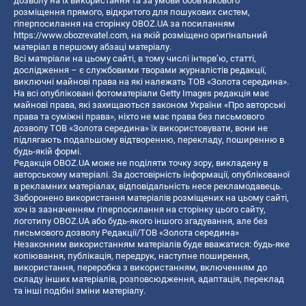
дозволу на їх використання та за умови обов'язкового
розміщення прямого, відкритого для пошукових систем,
гіперпосилання на сторінку OBOZ.UA за посиланням
https://www.obozrevatel.com
, на якій розміщено оригінальний
матеріал в першому абзаці матеріалу.
Всі матеріали на цьому сайті, в тому числі інтерв’ю, статті,
дослідження – є службовими творами журналістів редакції,
виключні майнові права на які належать ТОВ «Золота середина».
На всі опубліковані фотоматеріали Getty Images редакція має
майнові права, які захищаються законом України «Про авторські
права та суміжні права», ніхто не має права без письмового
дозволу ТОВ «Золота середина» їх використовувати, вони не
підлягають подальшому відтворенню, перекладу, поширенню в
будь-якій формі.
Редакція OBOZ.UA може не поділяти точку зору, викладену в
авторському матеріалі. За достовірність інформації, опублікованої
в рекламних матеріалах, відповідальність несе рекламодавець.
Заборонено використання матеріалів розміщених на цьому сайті,
хоч із зазначенням гіперпосилання на сторінку цього сайту,
логотипу OBOZ.UA або будь-якого іншого згадування, але без
письмового дозволу Редакції/ТОВ «Золота середина»
Незаконним використанням матеріалів буде вважатися: будь-яке
копiювання, публiкацiя, передрук, наступне поширення,
використання, переробка з використанням, включенням до
складу інших матеріалів, розповсюдження, адаптація, переклад
та інші подібні зміни матеріалу.