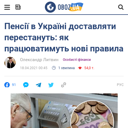
Пенсії в Україні доставляти
перестануть: як
працюватимуть нові правила
Олександр Литвин
Особисті фінанси
18.04.2021 00:45
1 хвилина
54,0 т.
91
РУС