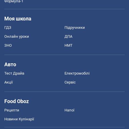
Формула-1
Моя школа
ГДЗ
Підручники
Онлайн уроки
ДПА
ЗНО
НМТ
Авто
Тест Драйв
Електромобілі
Акції
Сервіс
Food Oboz
Рецепти
Напої
Новини Кулінарії