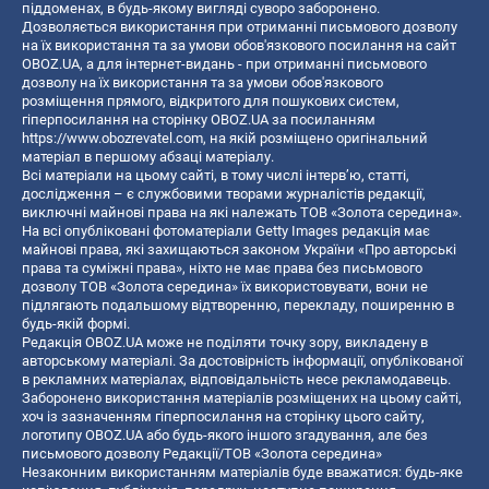
піддоменах, в будь-якому вигляді суворо заборонено.
Дозволяється використання при отриманні письмового дозволу
на їх використання та за умови обов'язкового посилання на сайт
OBOZ.UA, а для інтернет-видань - при отриманні письмового
дозволу на їх використання та за умови обов'язкового
розміщення прямого, відкритого для пошукових систем,
гіперпосилання на сторінку OBOZ.UA за посиланням
https://www.obozrevatel.com
, на якій розміщено оригінальний
матеріал в першому абзаці матеріалу.
Всі матеріали на цьому сайті, в тому числі інтерв’ю, статті,
дослідження – є службовими творами журналістів редакції,
виключні майнові права на які належать ТОВ «Золота середина».
На всі опубліковані фотоматеріали Getty Images редакція має
майнові права, які захищаються законом України «Про авторські
права та суміжні права», ніхто не має права без письмового
дозволу ТОВ «Золота середина» їх використовувати, вони не
підлягають подальшому відтворенню, перекладу, поширенню в
будь-якій формі.
Редакція OBOZ.UA може не поділяти точку зору, викладену в
авторському матеріалі. За достовірність інформації, опублікованої
в рекламних матеріалах, відповідальність несе рекламодавець.
Заборонено використання матеріалів розміщених на цьому сайті,
хоч із зазначенням гіперпосилання на сторінку цього сайту,
логотипу OBOZ.UA або будь-якого іншого згадування, але без
письмового дозволу Редакції/ТОВ «Золота середина»
Незаконним використанням матеріалів буде вважатися: будь-яке