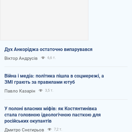
Дух Анкоріджа остаточно випарувався
Віктор Андрусів
6,6 т.
Війна і медіа: політика пішла в соцмережі, а
ЗМІ грають за правилами ютуб
Павло Казарін
3,5 т.
У полоні власних міфів: як Костянтинівка
стала головною ідеологічною пасткою для
російських окупантів
Дмитро Снєгирьов
7,2 т.